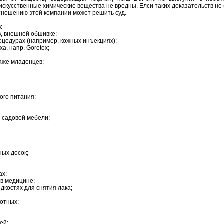
 искусственные химические вещества не вредны. Елси таких доказательств не 
отношению этой компании может решить суд.
в:
в, внешней обшивке;
оцедурах (например, кожных инъекциях);
ха, напр. Goretex;
даже младенцев;
;
рого питания;
и садовой мебели;
;
ных досок;
ах;
 в медицине;
идкостях для снятия лака;
вотных;
рей;