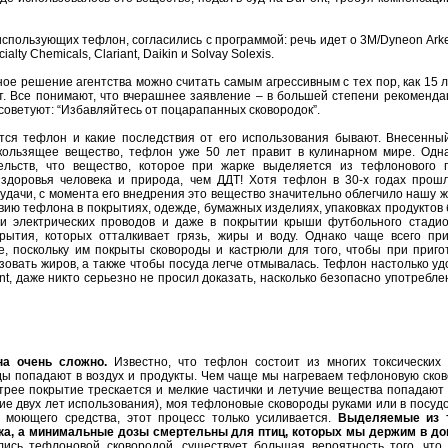
использующих тефлон, согласились с программой: речь идет о 3M/Dyneon Ar
alty Chemicals, Clariant, Daikin и Solvay Solexis.
е решение агентства можно считать самым агрессивным с тех пор, как 15 
т. Все понимают, что вчерашнее заявление – в большей степени рекомендац
 советуют: “Избавляйтесь от поцарапанных сковородок”.
ется тефлон и какие последствия от его использования бывают. Внесенный
скользящее вещество, тефлон уже 50 лет правит в кулинарном мире. Одн
ельств, что вещество, которое при жарке выделяется из тефлонового 
здоровья человека и природа, чем ДДТ! Хотя тефлон в 30-х годах прошл
еудачи, с момента его внедрения это вещество значительно облегчило нашу 
ию тефлона в покрытиях, одежде, бумажных изделиях, упаковках продуктов
ии электрических проводов и даже в покрытии крыши футбольного стадио
крытия, которых отталкивает грязь, жиры и воду. Однако чаще всего при
 поскольку им покрыты сковороды и кастрюли для того, чтобы при приго
вать жиров, а также чтобы посуда легче отмывалась. Тефлон настолько уд
t, даже никто серьезно не просил доказать, насколько безопасно употребле
на очень сложно.
Известно, что тефлон состоит из многих токсических 
ды попадают в воздух и продукты. Чем чаще мы нагреваем тефлоновую сков
рее покрытие трескается и мелкие частички и летучие вещества попадают 
ие двух лет использования), моя тефлоновые сковороды руками или в посуд
моющего средства, этот процесс только усиливается.
Выделяемые из 
ка, а минимальные дозы смертельны для птиц, которых мы держим в д
лись тефлоновой сковородой, существует большая вероятность того, что