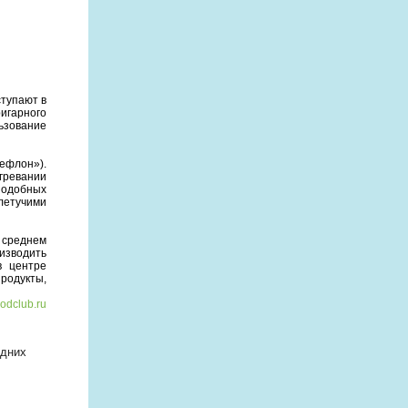
тупают в
игарного
ьзование
ефлон»).
гревании
подобных
летучими
и среднем
оизводить
в центре
родукты,
odclub.ru
едних