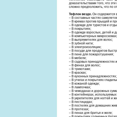
доказательствами того, что эти
сложно предположить, что по 
Тефлон везде.
Он содержится 
– В составных частях самолето
– В кремах против прыщей и пр
– В одежде для туристов и отды
– В покрытиях;
– В одежде взрослых, детей и 
– В компьютерных микросхемах
– В выпрямителях для волос;
– В зубной нити;
– В электроизоляции;
– В посуде для продуктов быст
– В пене для пожаротушения;
– В мебели;
– В садовых принадлежностях 
– В фенах для волос;
– В трикотаже;
– В красках;
– В кухонных принадлежностях
– В утюгах и покрытиях гладиль
– В кожаной одежде;
– В лампочках;
– В чемоданах и дорожных сумк
– В контейнерах, используемых
– В укрепителях для ногтей и ж
– В пестицидах;
– В постелях для домашних жи
– В протезах;
– В пенах для бритья и желе;
– В покрытиях солнечных бата