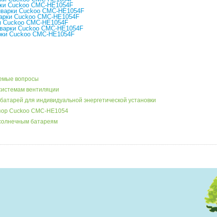
рки Cuckoo CMC-HE1054F
иварки Cuckoo CMC-HE1054F
варки Cuckoo CMC-HE1054F
и Cuckoo CMC-HE1054F
иварки Cuckoo CMC-HE1054F
рки Cuckoo CMC-HE1054F
аемые вопросы
системам вентиляции
батарей для индивидуальной энергетической установки
бзор Cuckoo CMC-HE1054
 солнечным батареям