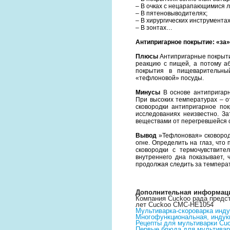
– В очках с нецарапающимися 
– В пятеновыводителях;
– В хирургических инструмента
– В зонтах…
Антипригарное покрытие: «за»
Плюсы
Антипригарные покрыти
реакцию с пищей, а потому а
покрытия в пищеварительный
«тефлоновой» посуды.
Минусы
В основе антипригарн
При высоких температурах – о
сковородки антипригарное по
исследованиях неизвестно. З
веществами от перегревшейся с
Вывод
»Тефлоновая» сковородк
огне. Определить на глаз, что
сковородки с термочувствите
внутреннего дна показывает, 
продолжая следить за темпера
Дополнительная информац
Компания Cuckoo рада предс
лет Cuckoo CMC-HE1054
Мультиварка-скороварка ин
Многофункциональная, индук
Рецепты для мультиварки C
Первые блюда для мультива