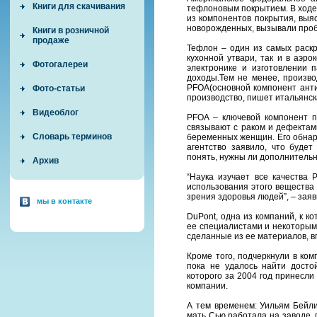
Книги для скачивания
тефлоновым покрытием. В ходе
из компонентов покрытия, выяс
новорожденных, вызывали проб
Книги в розничной
продаже
Тефлон – один из самых раск
кухонной утвари, так и в аэр
Фотогалереи
электронике и изготовлении 
доходы.Тем не менее, произв
PFOA(основной компонент анти
Фото-статьи
производство, пишет итальянск
Видеоблог
PFOA – ключевой компонент п
связывают с раком и дефектам
Словарь терминов
беременных женщин. Его обнар
агентство заявило, что будет
понять, нужны ли дополнитель
Архив
“Наука изучает все качества 
использования этого вещества
зрения здоровья людей”, – зая
мы в контакте
DuPont, одна из компаний, к к
ее специалистами и некоторыми
сделанные из ее материалов, 
Кроме того, подчеркнули в ком
пока не удалось найти досто
которого за 2004 год принесли
компании.
А тем временем: Уильям Бейли
мать Сью работала на заводе, 