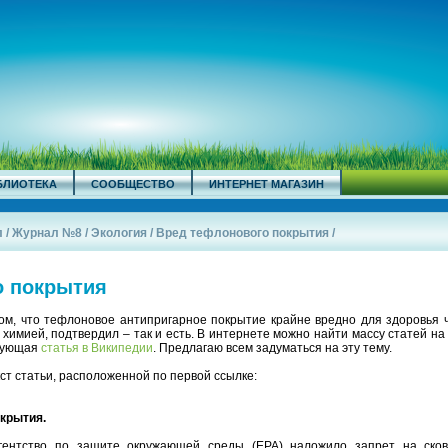
БЛИОТЕКА
СООБЩЕСТВО
ИНТЕРНЕТ МАГАЗИН
л
/
Журнал №8
/
Экология
/
Вред тефлонового покрытия
/
о покрытия
ом, что тефлоновое антипригарное покрытие крайне вредно для здоровья ч
химией, подтвердил – так и есть. В интернете можно найти массу статей на 
твующая
статья в Википедии
. Предлагаю всем задуматься на эту тему.
кст статьи, расположенной по первой ссылке:
крытия.
гентство по защите окружающей среды (EPA) наложило запрет на ско