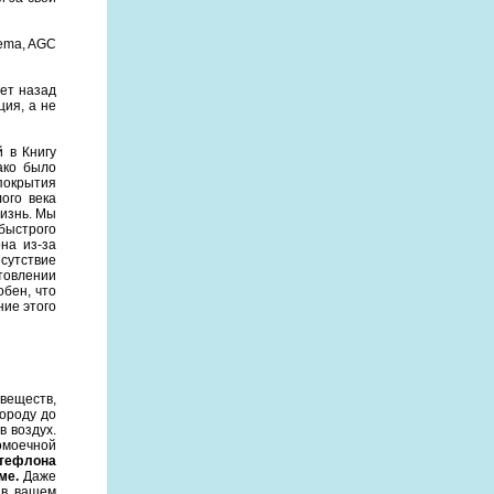
kema, AGC
лет назад
ия, а не
 в Книгу
ако было
покрытия
ого века
жизнь. Мы
 быстрого
на из-за
сутствие
товлении
обен, что
ние этого
веществ,
ороду до
в воздух.
омоечной
тефлона
оме.
Даже
 в вашем