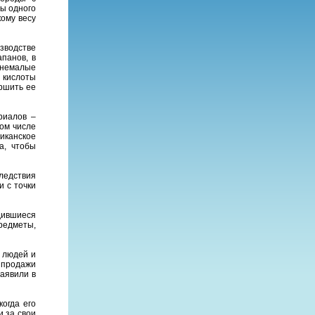
ы одного
кому весу
зводстве
панов, в
 немалые
 кислоты
ршить ее
риалов –
ом числе
иканское
а, чтобы
ледствия
 с точки
одившиеся
предметы,
е людей и
 продажи
заявили в
огда его
и за свои