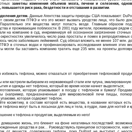
вотных
заметны изменения объемов мозга, печени и селезенки, одно
 повышается риск рака, бездетности и отставания в развитии
.
деления детям.
Данные Агентства защиты природы США показывают: DuPon
ют своим детям ПТФЭ и что это может вызвать уродство лица, что было док
 Параллельно эти вещества могут попасть везде. Главным образом под
дства и проживающие поблизости. В 2001 году жители, проживающие рядом с
али на компанию в суд, инкриминируя ей осознанное загрязнение сточных 
в окрестностях увеличилось число рака простаты и помех в репродуктивных
ось число заболевших лейкемией. Суд обязал вложить не менее 107 млн. д
 ПТФЭ в сточных водах и профинансировать исследования влияния этих ве
ты могли бы заставить компанию тратить еще 235 млн. на проекты долговр
 избежать тефлона, можно отказаться от приобретения тефлоновой продук
ы или кастрюли выбираем из нержавеющей стали или чугуна, эмалированную
крытия и одежды нет тефлона, который во время носки начнет выделяться;
иготовления, которую упаковывают в посуду с тефлоном и бумагу! Продав
ты (например, предназначенные для микроволновой печи пиццы, попкорн
 упаковке, которая содержит тефлон.
те косметику, в составе которой есть вещества, в названии которых есть 
е тефлона могут быть в лосьонах для лиц и тела, в пудре, лаке для ногтей и 
ошение к тефлона и продуктам, выделяемым из него!
 домашнюю жизнь, это блекнет на фоне негативных последствий: возможна
рожденные уродства и рак… Руководствуясь принципом осторожности, нам с
дом от веществ, содержащих тефлон, пока DuPont не выступит с неос