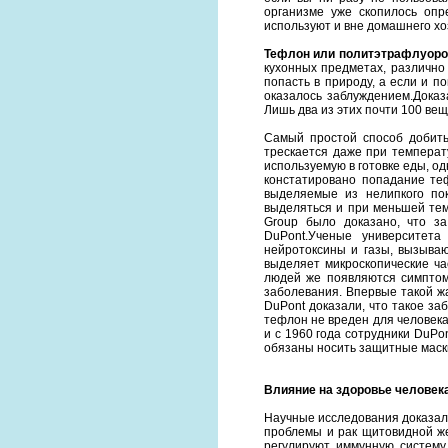
организме уже скопилось оп
используют и вне домашнего хо
Тефлон или политэтрафлуоро
кухонных предметах, различно
попасть в природу, а если и п
оказалось заблуждением.Доказа
Лишь два из этих почти 100 ве
Самый простой способ добить
трескается даже при температ
используемую в готовке еды, о
констатировано попадание теф
выделяемые из нелипкого пок
выделяться и при меньшей тем
Group было доказано, что за
DuPont.Ученые университет
нейротоксины и газы, вызыва
выделяет микроскопические час
людей же появляются симптом
заболевания. Впервые такой ж
DuPont доказали, что такое за
тефлон не вреден для человека
и с 1960 года сотрудники DuPo
обязаны носить защитные маск
Влияние на здоровье человека
Научные исследования доказал
проблемы и рак щитовидной же
регулируют иммунную систему