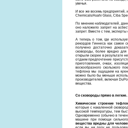
увечья.
И все же восемь предприятий, 
Chemicals/Asahi Glass, Ciba Speci
По мнению наблюдателей, данно
оно наложило запрет на асбес
запрет. Вместе с тем, эксперты
А теперь о том, где использу
рекордов Гиннеса как самое 
получено достаточно доказат
сковороды, более вредно для 
открыли скорее в результате н
отдаем предпочтение присутств
приготовления, очках, изоляц
воскообразного скользкого по
тефлона мы ощущаем на кухне,
можно было бы меньше использо
производителей, включая DuPon
вещества.
Со сковороды прямо в легкие.
Химическое строение тефло
которые с накаленной сковоро
высокой температуры, тем быст
Одновременно (обычно в течен
машине при помощи сильного 
вещества вредны для челове
если вы ни разу не пользова