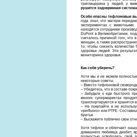
триглицерина у людей, у жи
рушится эндокринная система,
Особо опасны тефлоновые вы
года знал, что матери переда
экспериментах с животными.
находятся сотрудники произво
DuPont в Великобритании, под
считалось причиной того, что 
женщин, а также распространил
то, чтобы снизить количество
здоровье людей. Эти результа
мониторинга здоровья.
Как себя уберечь?
Хотя мы и не можем полностью
некоторые советы:
– Вместо тефлоновой сковород
– Убедитесь, что в составе по
– Забудьте о еде быстрого пр
многих супермаркетах продук
транспортируются и хранятся в
– Не покупайте и не используй
«perfluoro» или PTFE. Составны
бритья.
– Выскажите публично свое отн
Хотя тефлон и облегчает нашу
домашнего любимца, диабет, в
полностью освободить свой 