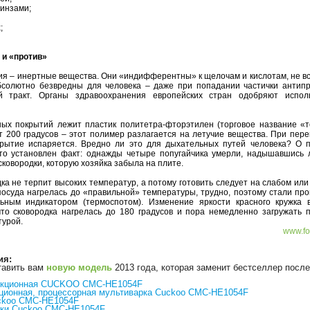
линзами;
х;
 и «против»
я – инертные вещества. Они «индифферентны» к щелочам и кислотам, не вс
бсолютно безвредны для человека – даже при попадании частички антипр
 тракт. Органы здравоохранения европейских стран одобряют испол
ых покрытий лежит пластик политетра-фторэтилен (торговое название «т
т 200 градусов – этот полимер разлагается на летучие вещества. При пере
крытие испаряется. Вредно ли это для дыхательных путей человека? О 
ато установлен факт: однажды четыре попугайчика умерли, надышавшись 
ковородки, которую хозяйка забыла на плите.
а не терпит высоких температур, а потому готовить следует на слабом ил
 посуда нагрелась до «правильной» температуры, трудно, поэтому стали пр
льным индикатором (термоспотом). Изменение яркости красного кружка 
что сковородка нагрелась до 180 градусов и пора немедленно загружать п
турой.
www.fo
ия:
тавить вам
новую модель
2013 года, которая заменит бестселлер посл
дукционная CUCKOO CMC-HE1054F
ционная, процессорная мультиварка Cuckoo CMC-HE1054F
uckoo CMC-HE1054F
рки Cuckoo CMC-HE1054F