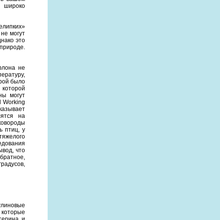
н широко
нелипких»
не могут
днако это
 природе.
флона не
ературу,
орой было
 которой
ны могут
 Working
казывает
лятся на
ковороды
ь птиц, у
тяжелого
едования
ывод, что
обратное,
градусов,
улиновые
 которые
терина и