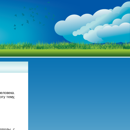
еловека.
эту тему,
вороды с