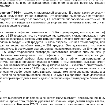
ределенное количество выделяемых тефлоном веществ, поскольку тефло
зяйства.
этилен (ПТФЭ)
– схожее с пластмассой вещество. Его используют во всех «
 лишь количество. Ранее считалось, что вещества, выделяемые из тефлона 
опадают, то не могут разложиться, т.е. остаются биологически инертными. О
но, что эти вещества скапливаются в организме человека и животного и в
ществ хорошо изучены.
ся деления тефлона, накалить его. DuPont утверждает, что покрытие те
уре в 315 градусов, что, по утверждению компании, сильно превышает темп
днако независимый эксперимент отрицает это. Низшая температура, при кот
лона в воздух – 230 градусов. В свою очередь, низшая температура, при
рытия вещества убили птиц – 202 градуса! Это доказывает, что токси
пературе. В результате эксперимента независимых экспертов Environmental
 2-5 минут тефлоновая сковорода нагревается намного сильнее, чем у
а Торонто констатировали, что тефлон и схожие с ним покрытия де
ющие парниковый эффект. Используемый в быту тефлон при нагревании с
тички, которые попадают глубоко в легкие и там остаются, вызывая смерт
ы так называемого полимерного дымового жара – схожего с симптомами 
ар был зафиксирован в 1950 году у рабочих на производстве тефлона. Иссл
болевание особо грозит курильщикам, правда, компания внезапно сделала в
, если он во время приготовления еды не курит. На практике было доказано 
nt, которым приходится иметь дело с тефлоном при температуре более 204 
и.
.
и, что выделяемые из тефлона вещества могут вызывать риск ожирения, инс
лезы. Кроме того, тефлон угрожает по крайней мере девяти видам клеток,
 организма. Недавно ПТФЭ стали связывать с повышением уровня холес