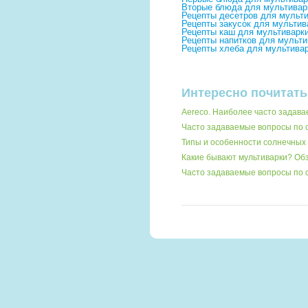
Вторые блюда для мультива
Рецепты десетров для мульт
Рецепты закусок для мульти
Рецепты каш для мультиварк
Рецепты напитков для мульт
Рецепты хлеба для мультива
Интересно почитать
Aereco. Наиболее часто задав
Часто задаваемые вопросы по 
Типы и особенности солнечных 
Какие бывают мультиварки? О
Часто задаваемые вопросы по