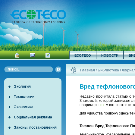
ECOTECO
НОВОСТИ
БИ
Главная
/
Библиотека
/
Журна
Вред тефлоновог
Экология
Недавно прочитала статью о т
Технологии
Знакомый, который занимается 
например:
вот
. А вот соответс
Экономика
Для удобства привожу здесь те
Социальная реклама
Тефлон. Вред Тефлонового По
Законы, постановления
Американское федеральное а