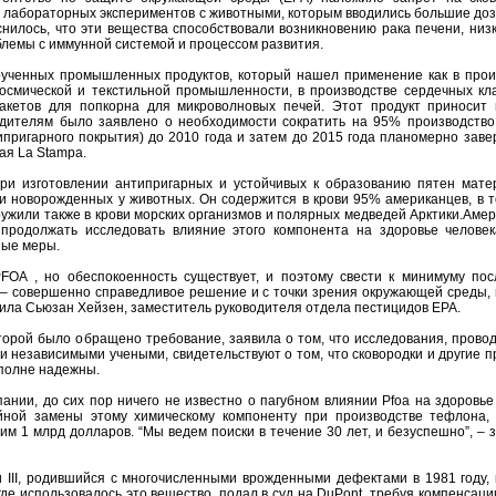
 лабораторных экспериментов с животными, которым вводились большие доз
нилось, что эти вещества способствовали возникновению рака печени, низ
лемы с иммунной системой и процессом развития.
рученных промышленных продуктов, который нашел применение как в прои
окосмической и текстильной промышленности, в производстве сердечных кла
пакетов для попкорна для микроволновых печей. Этот продукт приносит
одителям было заявлено о необходимости сократить на 95% производство
пригарного покрытия) до 2010 года и затем до 2015 года планомерно заве
ая La Stampa.
ри изготовлении антипригарных и устойчивых к образованию пятен мате
и новорожденных у животных. Он содержится в крови 95% американцев, в т
ужили также в крови морских организмов и полярных медведей Арктики.Амер
 продолжать исследовать влияние этого компонента на здоровье человек
ные меры.
PFOA , но обеспокоенность существует, и поэтому свести к минимуму пос
 – совершенно справедливое решение и с точки зрения окружающей среды, и
вила Сьюзан Хейзен, заместитель руководителя отдела пестицидов EPA.
оторой было обращено требование, заявила о том, что исследования, пров
 независимыми учеными, свидетельствуют о том, что сковородки и другие 
вполне надежны.
пании, до сих пор ничего не известно о пагубном влиянии Pfoa на здоровь
йной замены этому химическому компоненту при производстве тефлона,
 им 1 млрд долларов. “Мы ведем поиски в течение 30 лет, и безуспешно”, – 
 III, родившийся с многочисленными врожденными дефектами в 1981 году, к
где использовалось это вещество, подал в суд на DuPont, требуя компенсаци