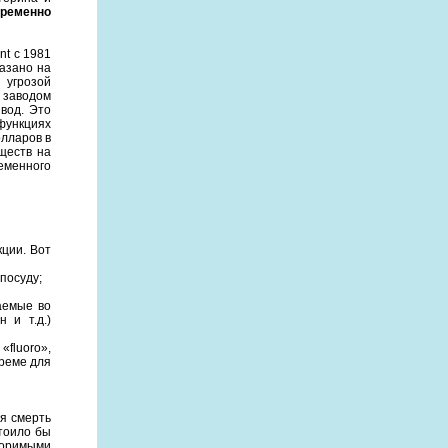
временно
t с 1981
азано на
 угрозой
 заводом
вод. Это
 функциях
олларов в
ществ на
еменного
ции. Вот
 посуду;
аемые во
 и т.д.)
«fluoro»,
креме для
я смерть
тоило бы
поримыми