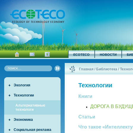
ECOTECO
НОВОСТИ
БИ
Главная
/
Библиотека
/
Технол
Технологии
Экология
Технологии
Книги
Альтернативные
ДОРОГА В БУДУЩЕ
технологи
Статьи
Экономика
Что такое «Интеллект
Социальная реклама