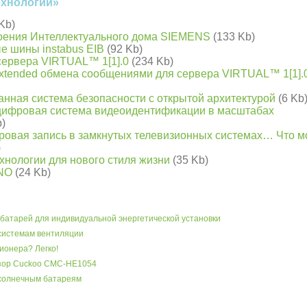
ехнологии»
 Kb)
роения Интеллектуального дома SIEMENS
(133 Kb)
е шины instabus EIB
(92 Kb)
сервера VIRTUAL™ 1[1].0
(234 Kb)
xtended обмена сообщениями для сервера VIRTUAL™ 1[1].
нная система безопасности с открытой архитектурой
(6 Kb
цифровая система видеоидентификации в масштабах
b)
фровая запись в замкнутых телевизионных системах… Что м
)
ехнологии для нового стиля жизни
(35 Kb)
INO
(24 Kb)
батарей для индивидуальной энергетической установки
системам вентиляции
ионера? Легко!
бзор Cuckoo CMC-HE1054
 солнечным батареям