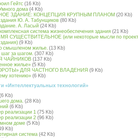
роил Гейтс
(16 Kb)
 Умного дома
(4 Kb)
НОЕ ЗДАНИЕ: КОНЦЕПЦИЯ КРУПНЫМ ПЛАНОМ
(20 Kb)
 здания Ю. А. Табунщиков
(80 Kb)
здание. А. Ласый
(24 Kb)
комплексная система жизнеобеспечения здания
(21 Kb)
МЯ СУЩЕСТВИТЕЛЬНОЕ (или некоторые мысли по проект
 здания)
(9 Kb)
 о смышленом жилье.
(13 Kb)
 шаг за шагом.
(307 Kb)
ЛЯ ЧАЙНИКОВ
(137 Kb)
менное жилье»
(5 Kb)
ОРОТЫ» ДЛЯ ЧАСТНОГО ВЛАДЕНИЯ
(9 Kb)
ему хотению»
(6 Kb)
ти «Интеллектуальных технологий»
(6 Kb)
шего дома.
(28 Kb)
аний
(6 Kb)
ер реализации 1
(75 Kb)
ер реализации 2
(96 Kb)
 умном доме
(5 Kb)
49 Kb)
ртирная система
(42 Kb)