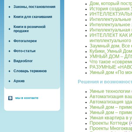
Дом, который пост
Законы, постановления
История создания
ИНТЕЛЛЕКТУАЛЬ
Книги для скачивания
Интеллектуальные
Интеллектуальное 
Книги в розничной
Интеллектуальная 
продаже
ИНТЕЛЛЕКТ КАК И
интеллектуального
Фотогалереи
Заумный дом. Все
Кубики. Умный Дом
Фото-статьи
УМНЫЙ ДОМ – Д
Видеоблог
Что такое «совре
РАЗУМНЫЕ «НАВ
Словарь терминов
Умный дом «По мо
Архив
Решения и возможнос
Умные технологии
Автоматизация ва
мы в контакте
Автоматизация зд
Умный дом – прим
Умный дом – прим
Умная квартира в
Проекты Коттедж
(
Проекты Многоква