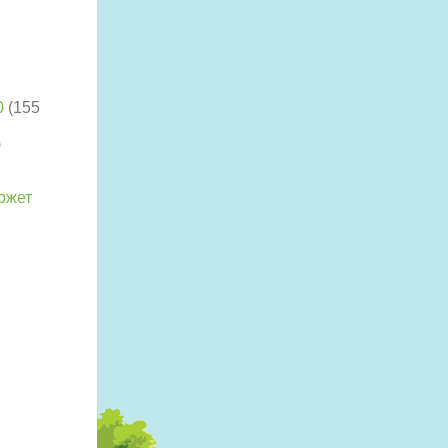
0
(155
)
ожет