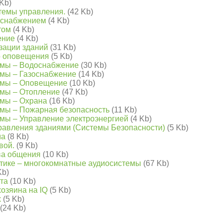
 Kb)
стемы управления.
(42 Kb)
оснабжением
(4 Kb)
том
(4 Kb)
ение
(4 Kb)
зации зданий
(31 Kb)
о оповещения
(5 Kb)
емы – Водоснабжение
(30 Kb)
мы – Газоснабжение
(14 Kb)
емы – Оповещение
(10 Kb)
мы – Отопление
(47 Kb)
мы – Охрана
(16 Kb)
мы – Пожарная безопасность
(11 Kb)
мы – Управление электроэнергией
(4 Kb)
равления зданиями (Системы Безопасности)
(5 Kb)
ма
(8 Kb)
вой.
(9 Kb)
ва общения
(10 Kb)
ктике – многокомнатные аудиосистемы
(67 Kb)
Kb)
кта
(10 Kb)
хозяина на IQ
(5 Kb)
х
(5 Kb)
(24 Kb)