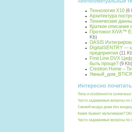
«Интеллектуальные т
Технология Х10
(6
Архитектура пост
Технические данны
Краткое описание 
Протокол XiVA™ E
Kb)
OASIS Интегрирова
DigitalSENTRY — 
предприятия
(11 K
First Line DVX Ци
быть проще?
(9 Kb
Crestron Home – Т
Умный_дом_BTIC
Интересно почитать
Типы и особенности солнечных 
Часто задаваемые вопросы по 
Свежий воздух дома без кондиц
Какие бывают мультиварки? О
Часто задаваемые вопросы по