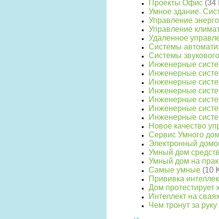
Проекты Офис
(34
Умное здание. Си
Управление энерг
Управление клима
Удаленное управл
Системы автомати
Системы звуковог
Инженерные сист
Инженерные систе
Инженерные сист
Инженерные систе
Инженерные систе
Инженерные систе
Инженерные систе
Новое качество уп
Сервис Умного до
Электронный домо
Умный дом средст
Умный дом на пра
Самые умные
(10 
Прививка интелле
Дом протестирует 
Интеллект на свая
Чем тронут за руку