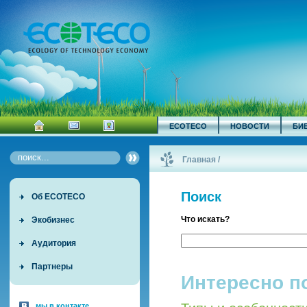
ECOTECO
НОВОСТИ
БИ
Главная
/
Поиск
Об ECOTECO
Что искать?
Экобизнес
Аудитория
Партнеры
Интересно п
мы в контакте