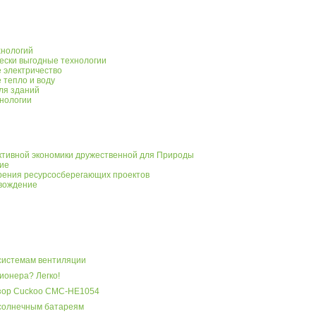
хнологий
чески выгодные технологии
 электричество
 тепло и воду
ля зданий
нологии
ктивной экономики дружественной для Природы
ие
рения ресурсосберегающих проектов
вождение
системам вентиляции
ионера? Легко!
бзор Cuckoo CMC-HE1054
 солнечным батареям