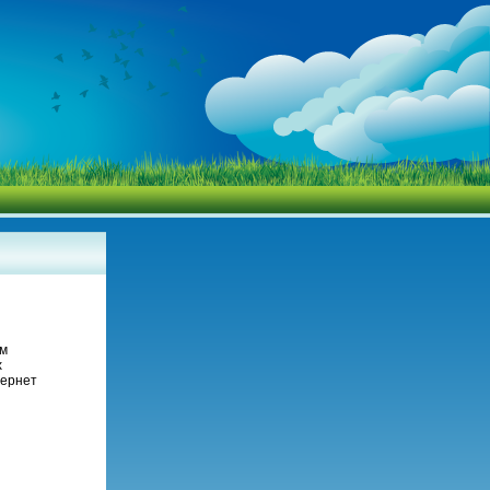
ым
х
тернет