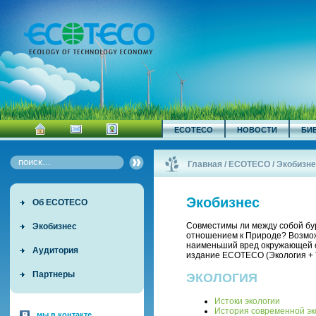
ECOTECO
НОВОСТИ
БИ
Главная
/
ECOTECO
/
Экобизне
Экобизнес
Об ECOTECO
Совместимы ли между собой бу
Экобизнес
отношением к Природе? Возмож
наименьший вред окружающей с
Аудитория
издание ECOTECO (Экология + 
Партнеры
ЭКОЛОГИЯ
Истоки экологии
История современной эк
мы в контакте