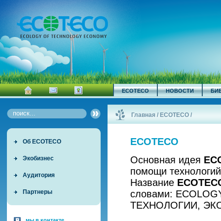
ECOTECO
НОВОСТИ
БИ
Главная
/
ECOTECO
/
ECOTECO
Об ECOTECO
Основная идея
EC
Экобизнес
помощи технологий
Аудитория
Название
ECOTEC
словами: ECOLOG
Партнеры
ТЕХНОЛОГИИ, ЭК
мы в контакте