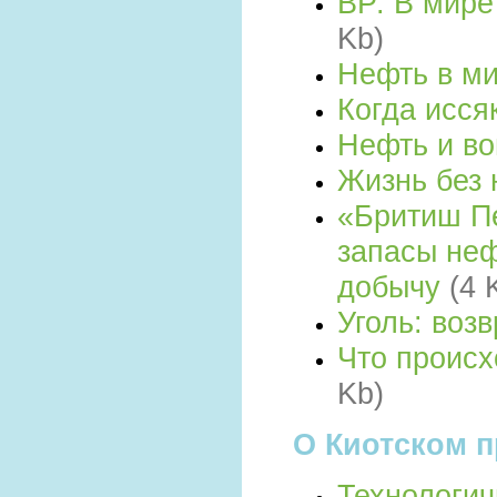
ВР: В мире
Kb)
Нефть в м
Когда исся
Нефть и в
Жизнь без
«Бритиш П
запасы неф
добычу
(4 
Уголь: воз
Что происх
Kb)
О Киотском п
Технологич