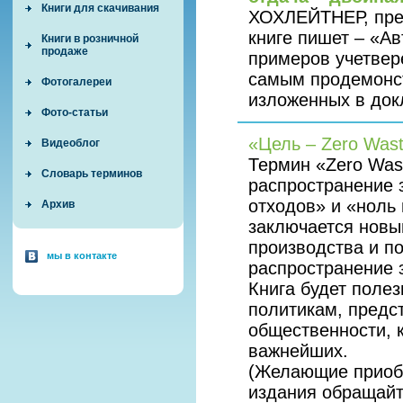
Книги для скачивания
ХОХЛЕЙТНЕР, през
книге пишет – «А
Книги в розничной
продаже
примеров учетвер
самым продемонст
Фотогалереи
изложенных в док
Фото-статьи
«Цель – Zero Was
Видеоблог
Термин «Zero Was
Словарь терминов
распространение 
отходов» и «ноль 
Архив
заключается новы
производства и п
мы в контакте
распространение 
Книга будет поле
политикам, предс
общественности, 
важнейших.
(Желающие приоб
издания обращайт