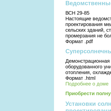
Ведомственны
ВСН 29-85
Настоящие ведомс
проектирования ме
сельских зданий, с
промерзания не бо
Формат .pdf
Суперсолнечн
Демонстрационная 
оборудованного ун
отопления, охлажд
Формат .html
Подробнее о доме
Приобрести полн
Установки сол
проектирован