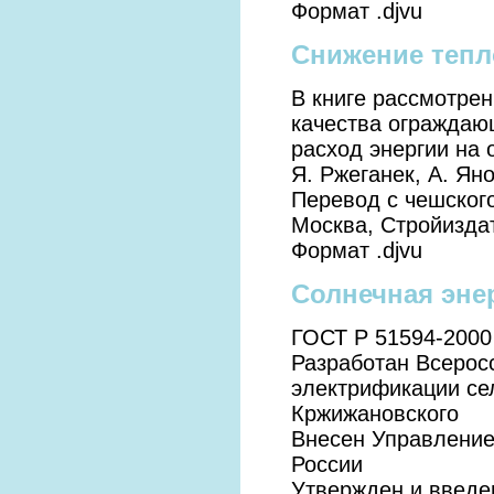
Формат .djvu
Снижение тепл
В книге рассмотре
качества ограждаю
расход энергии на 
Я. Ржеганек, А. Ян
Перевод с чешског
Москва, Стройиздат
Формат .djvu
Солнечная эне
ГОСТ Р 51594-2000
Разработан Всерос
электрификации се
Кржижановского
Внесен Управление
России
Утвержден и введе