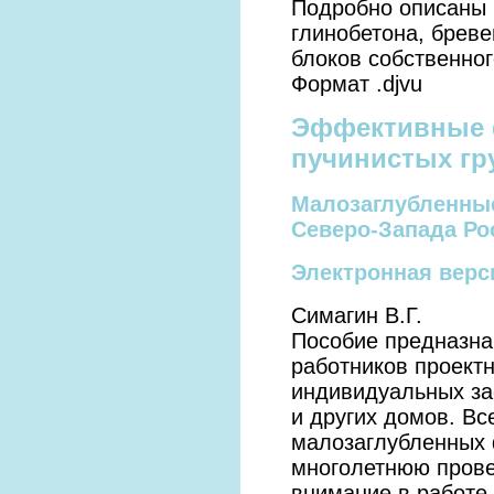
Подробно описаны 
глинобетона, бреве
блоков собственног
Формат .djvu
Эффективные ф
пучинистых гр
Малозаглубленные
Северо-Запада Ро
Электронная верс
Симагин В.Г.
Пособие предназна
работников проектн
индивидуальных за
и других домов. В
малозаглубленных 
многолетнюю прове
внимание в работе