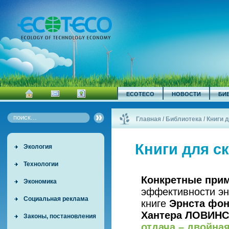
ECOTECO
НОВОСТИ
БИ
Главная
/
Библиотека
/
Книги 
Книги для с
Экология
Технологии
Конкретные при
Экономика
эффективности эн
Социальная реклама
книге
Эрнста фо
Хантера ЛОВИН
Законы, постановления
отдача – двойна