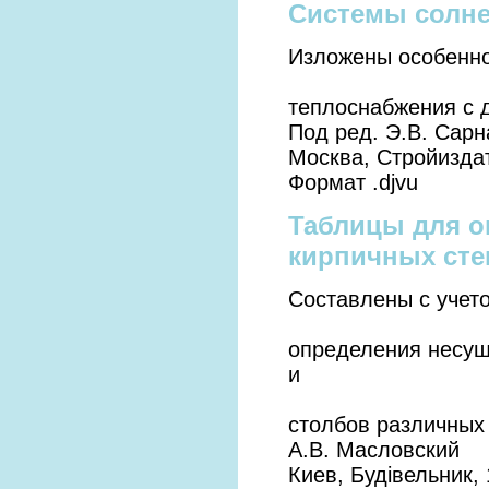
Системы солне
Изложены особенно
теплоснабжения с 
Под ред. Э.В. Сарн
Москва, Стройиздат
Формат .djvu
Таблицы для о
кирпичных сте
Составлены с учет
определения несущ
и
столбов различных 
А.В. Масловский
Киев, Будiвельник,