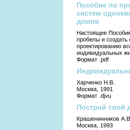
Пособие по п
систем однокв
домов
Настоящее Пособие
пробелы и создать
проектированию вс
индивидуальных ж
Формат .pdf
Индивидуальны
Харченко Н.В.
Москва, 1991
Формат .djvu
Построй свой 
Крашенинников А.В
Москва, 1993