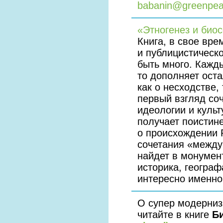
babanin@greenpea
«Этногенез и био
Книга, в свое вр
и публицистическ
быть много. Кажды
то дополняет оста
как о несходстве,
первый взгляд со
идеологии и культ
получает поистин
о происхождении Р
сочетания «между
найдет в монумен
историка, географ
интересно именн
О супер модерниз
читайте в книге
Б