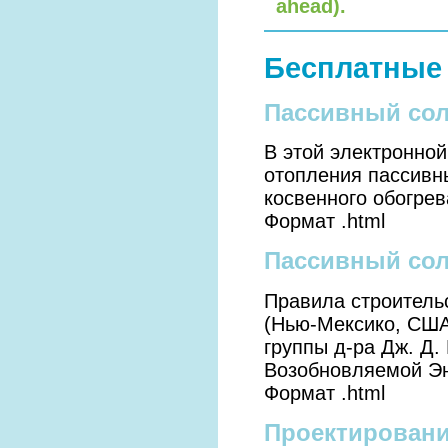
ahead).
Бесплатные 
Пассивный сол
В этой электронной
отопления пассивн
косвенного обогрев
Формат .html
Пассивный сол
Правила строитель
(Нью-Мексико, США
группы д-ра Дж. Д
Возобновляемой Эн
Формат .html
Проектировани