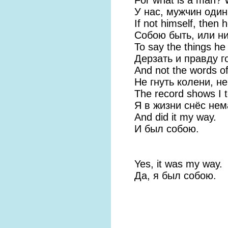
У нас, мужчин один
If not himself, then 
Собою быть, или н
To say the things he 
Дерзать и правду г
And not the words o
Не гнуть колени, не
The record shows I 
Я в жизни снёс нем
And did it my way.
И был собою.
Yes, it was my way.
Да, я был собою.