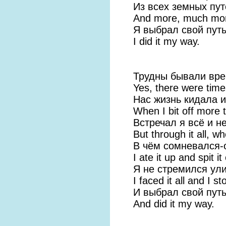
Из всех земных пут
And more, much more
Я выбрал свой путь
I did it my way.
Трудны бывали вр
Yes, there were time
Нас жизнь кидала и
When I bit off more 
Встречал я всё и н
But through it all, w
В чём сомневался-
I ate it up and spit it
Я не стремился ули
I faced it all and I st
И выбрал свой путь
And did it my way.