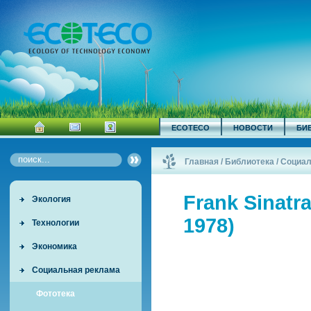
ECOTECO
НОВОСТИ
БИ
Главная
/
Библиотека
/
Социал
Frank Sinatr
Экология
1978)
Технологии
Экономика
Социальная реклама
Фототека