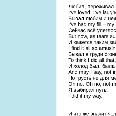
Любил, переживал
I’ve loved, I’ve laug
Бывал любим и не
I’ve had my fill – my
Сейчас всё улеглос
But now, as tears su
И кажется таким з
I find it all so amusin
Бывал в груди огон
To think I did all that,
И холод был, была 
And may I say, not i
Но грусть не для м
Oh no. Oh no, not m
Я выбирал путь.
I did it my way.
И что же значит че