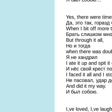
Yes, there were time
Да, это так, горазд
When I bit off more 
Брать слишком мног
But through it all,
Но и тогда
when there was doub
Я не хандрил
I ate it up and spit it
И нёс свой крест п
I faced it all and I sto
Не пасовал, удар 
And did it my way.
И был собою.
I,ve loved, I,ve laug