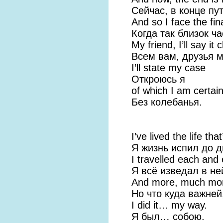
Сейчас, в конце пут
And so I face the fina
Когда так близок ч
My friend, I’ll say it c
Всем вам, друзья м
I’ll state my case
Откроюсь я
of which I am certain
Без колебанья.
I’ve lived the life that’
Я жизнь испил до д
I travelled each and
Я всё изведал в не
And more, much more
Но что куда важней
I did it… my way.
Я был… собою.