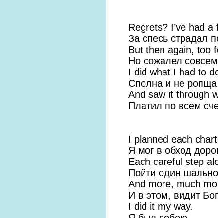
Regrets? I’ve had a 
За спесь страдал п
But then again, too 
Но сожалел совсем
I did what I had to d
Сполна и не ропща
And saw it through w
Платил по всем сче
I planned each chart
Я мог в обход доро
Each careful step al
Пойти один шально
And more, much more
И в этом, видит Бог
I did it my way.
Я был собою…