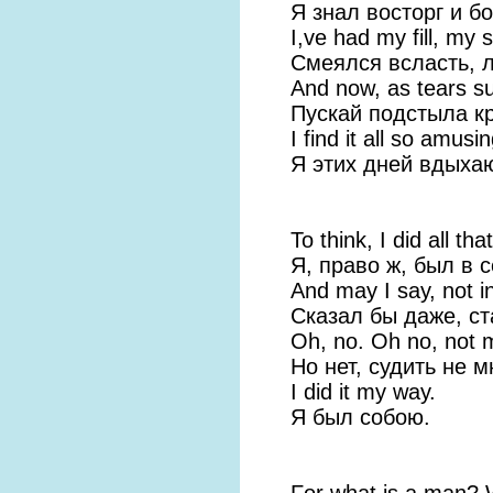
Я знал восторг и бо
I,ve had my fill, my 
Смеялся всласть, 
And now, as tears s
Пускай подстыла к
I find it all so amusin
Я этих дней вдыха
To think, I did all that
Я, право ж, был в 
And may I say, not i
Сказал бы даже, ст
Oh, no. Oh no, not m
Но нет, судить не м
I did it my way.
Я был собою.
For what is a man? 