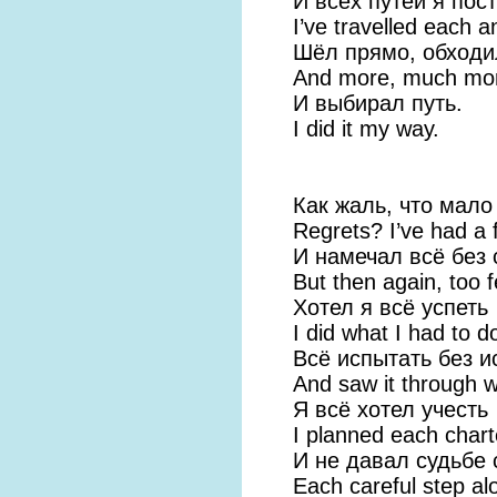
И всех путей я пост
I’ve travelled each 
Шёл прямо, обходи
And more, much more
И выбирал путь.
I did it my way.
Как жаль, что мало
Regrets? I’ve had a 
И намечал всё без
But then again, too 
Хотел я всё успеть
I did what I had to d
Всё испытать без и
And saw it through w
Я всё хотел учесть
I planned each chart
И не давал судьбе 
Each careful step al