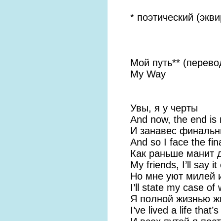
* поэтический (экв
Мой путь** (перев
My Way
Увы, я у черты
And now, the end is 
И занавес финальн
And so I face the fina
Как раньше манит 
My friends, I’ll say it 
Но мне уют милей 
I’ll state my case of 
Я полной жизнью ж
I’ve lived a life that’s 