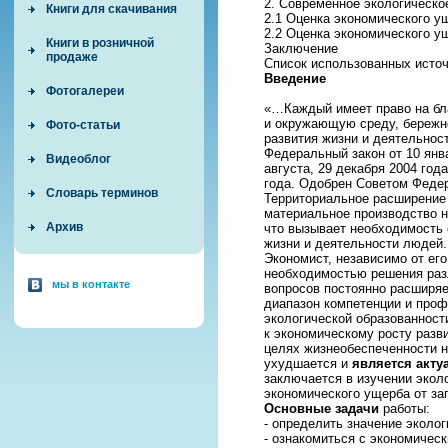
2. Современное экологическо
Книги для скачивания
2.1 Оценка экономического у
2.2 Оценка экономического у
Книги в розничной
Заключение
продаже
Список использованных исто
Введение
Фотогалереи
«…Каждый имеет право на бл
и окружающую среду, бережно
Фото-статьи
развития жизни и деятельнос
Федеральный закон от 10 ян
Видеоблог
августа, 29 декабря 2004 год
года. Одобрен Советом Федер
Словарь терминов
Территориальное расширение 
материальное производство 
Архив
что вызывает необходимость
жизни и деятельности людей.
Экономист, независимо от его
необходимостью решения раз
мы в контакте
вопросов постоянно расширяет
диапазон компетенции и проф
экологической образованност
к экономическому росту разв
целях жизнеобеспеченности н
ухудшается и
является акту
заключается в изучении экол
экономического ущерба от за
Основные задачи
работы:
- определить значение эколог
- ознакомиться с экономичес