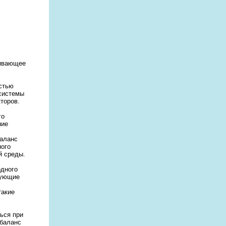
чивающее
стью
осистемы
торов.
го
ние
баланс
ного
й среды.
одного
вующие
такие
ься при
 баланс