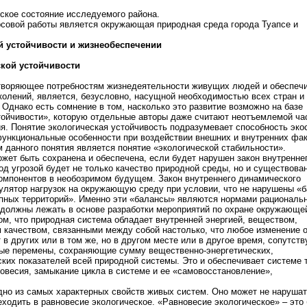
еское состояние исследуемого района.
совой работы является окружающая природная среда города Туапсе и
й устойчивости и жизнеобеспечении
кой устойчивости
етворяющее потребностям жизнедеятельности живущих людей и обеспе
колений, является, безусловно, насущной необходимостью всех стран и
 Однако есть сомнение в том, насколько это развитие возможно на базе
тойчивости», которую отдельные авторы даже считают неотъемлемой ча
ия. Понятие экологическая устойчивость подразумевает способность эк
функциональные особенности при воздействии внешних и внутренних фак
данного понятия является понятие «экологической стабильности».
ожет быть сохранена и обеспечена, если будет нарушен закон внутренне
од угрозой будет не только качество природной среды, но и существова
омпонентов в необозримом будущем. Закон внутреннего динамического
гулятор нагрузок на окружающую среду при условии, что не нарушены «
пных территорий». Именно эти «балансы» являются нормами рациональ
 должны лежать в основе разработки мероприятий по охране окружающе
том, что природная система обладает внутренней энергией, веществом,
качеством, связанными между собой настолько, что любое изменение 
 в других или в том же, но в другом месте или в другое время, сопутст
ые перемены, сохраняющие сумму вещественно-энергетических,
их показателей всей природной системы. Это и обеспечивает системе 
новесия, замыкание цикла в системе и ее «самовосстановление»,
дно из самых характерных свойств живых систем. Оно может не нарушат
еходить в равновесие экологическое. «Равновесие экологическое» – это