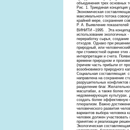
объединения трех основных т
Рис. 1. Триединая концепция 
Экономическая составляющая:
максимального потока совоку
крайней мере, сохранения со
Р. А. Выявление показателей
ВИНИТИ –1995.
. Эта концеп
использование экологичных -
переработку сырья, создание
отходов. Однако при решении
природный, или человеческий
при стоимостной оценке этих
интерпретации и счета. Появи
времени природном и произве
(причем часть прибыли от пр
возобновимого природного кап
Социальная составляющая: с
направлена на сохранение ст
разрушительных конфликтов 
разделение благ. Желательно
масштабах, а также более по
недоминирующих культурах. 
создать более эффективную 
плюрализм. Важно достижение
человеческого развития чело
вариантов выбора человека ка
человек должен участвовать 
принятию и реализации решен
Экологическая составляющая: