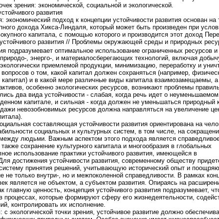
очек зрения: экономической, социальной и экологической.
устойчивого развития
 экономический подход к концепции устойчивости развития основан на 
пного дохода Хикса-Линдаля, который может быть произведен при услов
вокупного капитала, с помощью которого и производится этот доход Пер
 устойчивого развития // Проблемы окружающей среды и природных ресу
ция подразумевает оптимальное использование ограниченных ресурсов и
 природо-, энерго-, и материалосберегающих технологий, включая добыч
 экологически приемлемой продукции, минимизацию, переработку и унич
 вопросов о том, какой капитал должен сохраняться (например, физичес
 капитал) и в какой мере различные виды капитала взаимозамещаемы, а
 активов, особенно экологических ресурсов, возникают проблемы правил
лись два вида устойчивости - слабая, когда речь идет о неуменьшаемом
денном капитале, и сильная - когда должен не уменьшаться природный 
одажи невозобновимых ресурсов должна направляться на увеличение це
итала).
оциальная составляющая устойчивости развития ориентирована на чело
абильности социальных и культурных систем, в том числе, на сокращен
между людьми. Важным аспектом этого подхода является справедливо
 также сохранение культурного капитала и многообразия в глобальных
лное использование практики устойчивого развития, имеющейся в
Для достижения устойчивости развития, современному обществу придет
систему принятия решений, учитывающую исторический опыт и поощр
 не только внутри-, но и межпоколенной справедливости. В рамках кон
век является не объектом, а субъектом развития. Опираясь на расширен
к главную ценность, концепция устойчивого развития подразумевает, чт
в процессах, которые формируют сферу его жизнедеятельности, содейс
ий, контролировать их исполнение.
 с экологической точки зрения, устойчивое развитие должно обеспечив