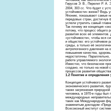
Гирусов Э. В., Перелет Р. А.
2004, 303 сс.
Что будет с уст
устойчивости» жизни? Ведь у
Японию, показывают самые ни
передовых стран, достигнув 
успели утратить самый главн
Так почему же концепция «эк
потому, что процесс общего 
развития всех её элементов.
«устойчивости», чтобы вся с
и общество: его устойчивое 
среды, а только её экологич
антропогенного давления на
повышение качества, здоровь
недостаточны. Параллельно, 
работе управляемого экологи
Известно, что безопасное пр
создано, но только на новой
процессов развития общества
1.2
Понятие и определения 
Концепция устойчивого разви
экономического развития, бу
также загрязнения природной
человека, в 1970-е годы был
международных неправительс
таких как Международная фед
знаменитым докладом «Преде
Всесоюзный институт систем