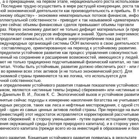
, а о прекращении, на первом этапе, нерационального роста использова
Последнее трудно осуществить в мире растущей конкуренции, роста та
ой экономической деятельности как производительность и прибыль. В 
онному обществу» - экономике нематериальных потоков финансов, инфо
еллектуальной собственности - приводит к так называемой «дематериал
: уже сейчас объемы финансовых сделок превышают объемы торговли
раз. Новую экономику двигают не только дефицит материальных (и при
 степени изобилие ресурсов информации и знаний. Удельная энергоемкос
продолжает снижаться, хотя общее энергопотребление пока растет.
еждународных организаций системы ООН включило в свою деятельност
 составляющую, ориентированную на переход к устойчивому развитию.
пределили устойчивое развитие как процесс управления совокупностью
ленный на сохранение и расширение возможностей, имеющихся у людей
ют не только традиционно подсчитываемый физический капитал, но так
питал. Чтобы быть устойчивым, развитие должно обеспечить рост - или 
во времени всех этих активов (и не только экономический рост). Для
ономикой страны применяется та же логика, что используется для
чной собственностью.
м определением устойчивого развития главным показателем устойчивос
нком, являются «истинные темпы (нормы) сбережения» или «истинные 
-Данильян В. И., Лосев К. С. Экологический вызов и устойчивое развити
инятые сейчас подходы к измерению накопления богатства не учитываю
одных ресурсов, таких как леса и нефтяные месторождения, с одной ст
юдей - один из самых ценных активов любой страны. При переходе на вы
(инвестиций) этот недостаток исправляется корректировкой рассчитыва
ов сбережений: в сторону уменьшения - путем оценки истощения прир
ения окружающей среды (потеря природного капитала), и в сторону увел
веческого капитала (прежде всего из-за инвестиций в образование и баз
ого развития. Концепция устойчивого развития появилась в результате