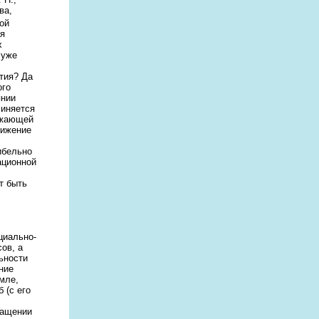
ва,
ой
ая
х
 уже
тия? Да
ого
янии
чиняется
ужающей
нижение
ибельно
ационной
т быть
циально-
ов, а
ьности
ние
мле,
 (с его
ращении