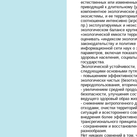
естественных или измененны
приводящий к длительному (
компонентное экологическое 
экосистемы, и ее территориа
соотношении интенсивно (агро
пр.) эксплуатируемых и неэк
экологическом балансе крупн
«экологической емкости терр
оценивать «индексом экологи
законодательству и политике
информационной сети наук о 
параметров, включая показате
здоровья населения, социаль
государства.
Экологической устойчивости, 
следующими основными путя
- повышением эффективности
экологически чистых (безотхо
природопользования, вторичн
- увеличением средней продо
безопасности, улучшения сос
ведущего здоровый образ жиз
- снижением антропогенного 
отходами, очистки территори
ситуаций и всестороннего со
внедрения более эффективног
трансрегионального принципа
- сохранением и восстановле
разнообразия.
Нет никаких сомнений в том,