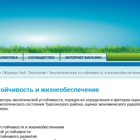
БЛИОТЕКА
СООБЩЕСТВО
ИНТЕРНЕТ МАГАЗИН
л
/
Журнал №8
/
Экология
/
Экологическая устойчивость и жизнеобеспечен
тойчивость и жизнеобеспечение
торы экологической устойчивости, порядок ее определения и критерии оцен
кологического состояния Туапсинского района, оценка экономического ущерба
феры.
 устойчивости и жизнеобеспечении
ой устойчивости
тойчивого развития