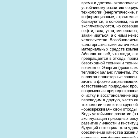
время и достичь экологическ
устойчивому развитию социум
технологии (энергетические,
информационные, строительст
базируются, в основном, на 
эксплуатируются, но соверш
нефти, газа, угля, минералов
заканчиваться, а с ними неиз
человечества. Возобновляем
«альтернативными источникам
материальных средств компе
Абсолютно всё, что люди, с
превращается в отходы произ
безотходной техники и техни
возможно. Энергия (даже сам
тепловой баланс планеты. Уго
выжигая планетарные запасы
жизнь в форме загрязняющих 
естественных природных проц
современная природоохранная
очистку и восстановление ок
переводим в другую, часто е
технологии являются крупней
«обезвреживая» свои отходы
Ведь устойчивое развитие (в
эксплуатация природных ресу
развитие личности и институ
будущий потенциал для удовл
обеспечении качества жизни
человека, как биологической 