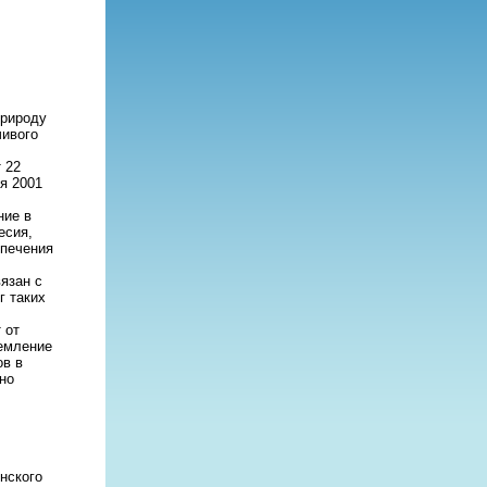
природу
чивого
 22
ря 2001
ние в
есия,
спечения
язан с
г таких
 от
ремление
ов в
но
нского