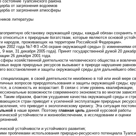
е состояние Туапсинского района
щерба от загрязнения водоемов
щерба от загрязнения атмосферы
чников литературы
агоприятную обстановку окружающей среды, каждый обязан сохранять 
 относиться к природным богатствам, которые являются основой устой
ти народов, проживающих на территории Российской Федерации».
варя 2002 года №7-ФЗ «Об охране окружающей среды»
(с изменениями от
а, 9 мая, 31 декабря 2005 года). Принят государственной думой 20 декаб
ации 26 декабря 2001 года.
сферы хозяйственной деятельности человеческого общества и вовлече
новых видов природных ресурсов вызывают в природе нарушение равнов
 его восстановления и защиты окружающей среды для дальнейшего обе
 специализации, в своей деятельности неизбежно в той или иной мере св
личных вопросов природопользования и защиты окружающей среды; кру
ся, а сложность их возрастает. В связи с этим уровень квалификации,
ессиональные возможности современного экономиста во многом зависят
и. Таким образом, фактом ухудшение качества окружающей среды и ст
ивающихся стран приводит к усиленной эксплуатации природных ресурс
аселения, что приводит к экологическому кризису. Эта ситуация постоян
альной
в наше время. Поэтому
главная цель
данной курсовой работы
огической устойчивости и жизнеобеспечении, в исследовании и оценки
грязнений.
ической устойчивости и устойчивого развития;
кими проблемами использования природно-ресурсного потенциала Туапси