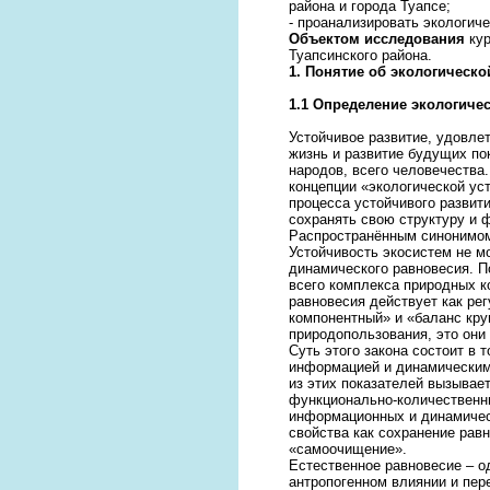
района и города Туапсе;
- проанализировать экологич
Объектом исследования
кур
Туапсинского района.
1.
Понятие об экологическо
1.1
Определение экологичес
Устойчивое развитие, удовл
жизнь и развитие будущих по
народов, всего человечества.
концепции «экологической ус
процесса устойчивого развит
сохранять свою структуру и 
Распространённым синонимом 
Устойчивость экосистем не м
динамического равновесия. П
всего комплекса природных к
равновесия действует как ре
компонентный» и «баланс кру
природопользования, это они
Суть этого закона состоит в 
информацией и динамическим 
из этих показателей вызывает
функционально-количественн
информационных и динамическ
свойства как сохранение рав
«самоочищение».
Естественное равновесие – о
антропогенном влиянии и пер