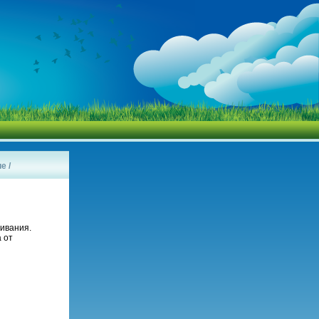
ие
/
ивания.
 от