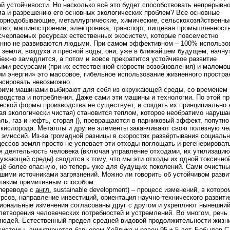
ой устойчивости. Но насколько всё это будет способствовать непрерывн
а и разрешению его основных экологических проблем? Все основные
 горнодобывающие, металлургические, химические, сельскохозяйственны
во, машиностроение, электроника, транспорт, пищевая промышленность 
исчерпаемых ресурсах естественных экосистем, которые повсеместно
енно не развиваются людьми. При самом эффективном – 100% использо
, земли, воздуха и пресной воды, они, уже в ближайшем будущем, начну
бежно замедлится, а потом и вовсе прекратится устойчивое развитие
ыми ресурсами (при их естественной скорости возобновления) и малом
и энергии» это массовое, гибельное использование жизненного простра
нсировать невозможно.
воими машинами выбирают для себя из окружающей среды, со временем
водства и потребления. Даже сами эти машины и технологии. По этой п
ческой формы производства не существует, и создать их принципиально 
ая экологически чистая) становится теплом, которое необратимо наруша
ль, газ и нефть, сгорая (), превращаются в парниковый эффект, попутно
 кислорода. Металлы и другие элементы заканчивают свою полезную че
эмиссий. Из-за громадной разницы в скоростях развёртывания социаль
ессов земля просто не успевает эти отходы поглощать и регенерировать
 деятельность человека (включая управление отходами, их утилизацию
ружающей среды) сводится к тому, что мы эти отходы их одной токсичн
щё более опасную, но теперь уже для будущих поколений. Сами очистн
шими источниками загрязнений. Можно ли говорить об устойчивом разви
 таким примитивным способом.
 переводе с
англ.
sustainable development) – процесс изменений, в которо
рсов, направление инвестиций, ориентация научно-технического развити
циональные изменения согласованы друг с другом и укрепляют нынешний
етворения человеческих потребностей и устремлений. Во многом, речь 
 людей. Естественный предел средней видовой продолжительности жизн
системы, лимитируется барьером Хейлика и равен 95 ± 5 лет.
Бобылев С.