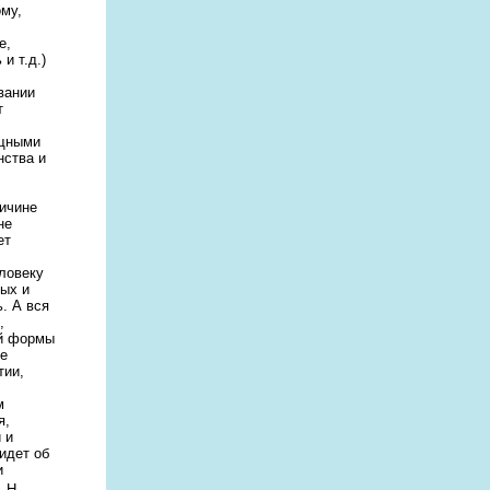
ому,
е,
и т.д.)
вании
т
ощными
нства и
ричине
не
ет
ловеку
ных и
. А вся
,
ой формы
ые
тии,
м
я,
 и
идет об
и
 Н.,