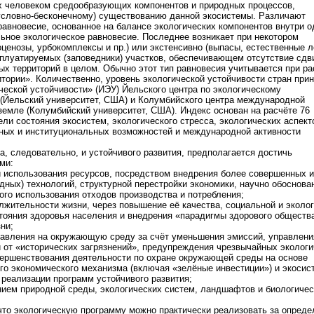
х человеком средообразующих компонентов и природных процессов,
условно-бесконечному) существованию данной экосистемы. Различают
равновесие, основанное на балансе экологических компонентов внутри о
льное экологическое равновесие. Последнее возникает при некотором
ценозы, урбокомплексы и пр.) или экстенсивно (выпасы, естественные л
сплуатируемых (заповедники) участков, обеспечивающем отсутствие сдв
ых территорий в целом. Обычно этот тип равновесия учитывается при ра
итории». Количественно, уровень экологической устойчивости стран при
ческой устойчивости» (ИЭУ) Йельского центра по экологическому
 (Йельский университет, США) и Колумбийского центра международной
земле (Колумбийский университет, США). Индекс основан на расчёте 76
ли состояния экосистем, экологического стресса, экологических аспект
ных и институциональных возможностей и международной активности
а, следовательно, и устойчивого развития, предполагается достичь
ми:
 использования ресурсов, посредством внедрения более совершенных и
дных) технологий, структурной перестройки экономики, научно обоснова
ого использования отходов производства и потребления;
лжительности жизни, через повышение её качества, социальной и эколо
тояния здоровья населения и внедрения «парадигмы здорового обществ
ни;
давления на окружающую среду за счёт уменьшения эмиссий, управлени
й от «исторических загрязнений», предупреждения чрезвычайных эколог
вершенствования деятельности по охране окружающей среды на основе
о экономического механизма (включая «зелёные инвестиции») и экосис
 реализации программ устойчивого развития;
нием природной среды, экологических систем, ландшафтов и биологичес
 что экологическую программу можно практически реализовать за опред