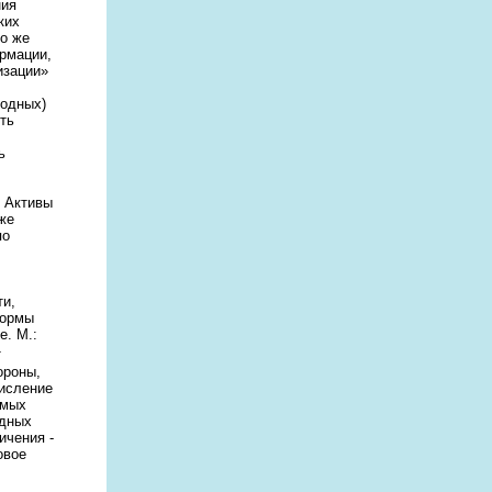
ния
ких
то же
рмации,
изации»
родных)
ть
ь
. Активы
же
по
ти,
нормы
е. М.:
т
ороны,
числение
емых
одных
ичения -
овое