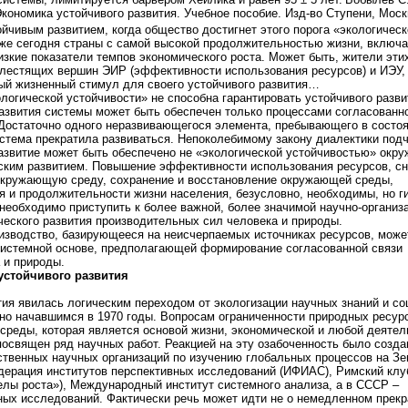
 Экономика устойчивого развития. Учебное пособие. Изд-во Ступени, Моск
ойчивым развитием, когда общество достигнет этого порога «экологическ
же сегодня страны с самой высокой продолжительностью жизни, включ
зкие показатели темпов экономического роста. Может быть, жители эти
блестящих вершин ЭИР (эффективности использования ресурсов) и ИЭУ,
ый жизненный стимул для своего устойчивого развития…
ологической устойчивости» не способна гарантировать устойчивого разви
развития системы может быть обеспечен только процессами согласованн
 Достаточно одного неразвивающегося элемента, пребывающего в состо
истема прекратила развиваться. Непоколебимому закону диалектики под
развитие может быть обеспечено не «экологической устойчивостью» окр
еским развитием. Повышение эффективности использования ресурсов, с
 окружающую среду, сохранение и восстановление окружающей среды,
я и продолжительности жизни населения, безусловно, необходимы, но г
необходимо приступить к более важной, более значимой научно-организ
ческого развития производительных сил человека и природы.
оизводство, базирующееся на неисчерпаемых источниках ресурсов, може
 системной основе, предполагающей формирование согласованной связи
 и природы.
устойчивого развития
тия явилась логическим переходом от экологизации научных знаний и со
рно начавшимся в 1970 годы. Вопросам ограниченности природных ресурс
 среды, которая является основой жизни, экономической и любой деятел
 посвящен ряд научных работ. Реакцией на эту озабоченность было созда
твенных научных организаций по изучению глобальных процессов на Зе
ерация институтов перспективных исследований (ИФИАС), Римский клуб
лы роста»), Международный институт системного анализа, а в СССР –
ных исследований. Фактически речь может идти не о немедленном прек