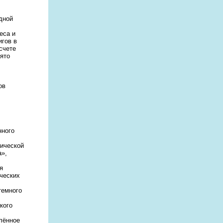
дной
еса и
игов в
счете
нято
ов
нного
гической
а»,
я
ических
темного
кого
елённое