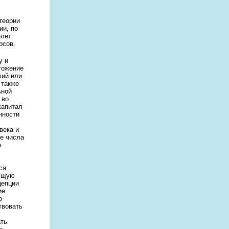
теории
ии, по
елет
рсов.
у и
тожение
кий или
 также
ьной
 во
капитал
нности
века и
ие числа
е
ся
яющую
цепции
ие
о
твовать
ать