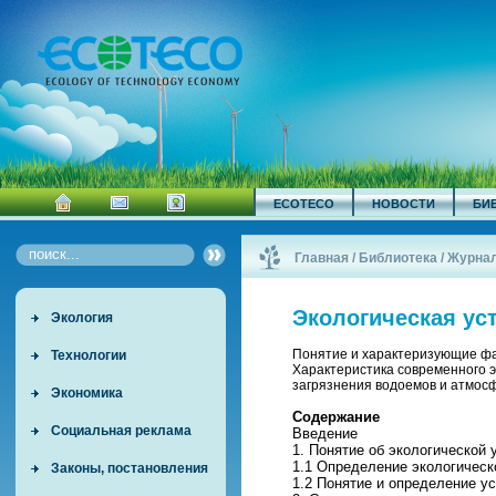
ECOTECO
НОВОСТИ
БИ
Главная
/
Библиотека
/
Журна
Экологическая ус
Экология
Понятие и характеризующие фак
Технологии
Характеристика современного э
загрязнения водоемов и атмос
Экономика
Содержание
Социальная реклама
Введение
1. Понятие об экологической
1.1 Определение экологическ
Законы, постановления
1.2 Понятие и определение ус