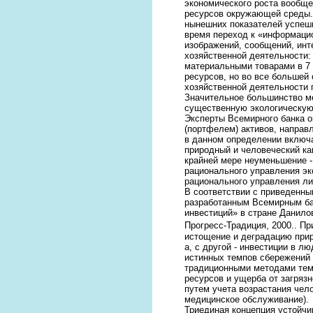
экономического роста вообще
ресурсов окружающей среды. 
нынешних показателей успешн
время переход к «информаци
изображений, сообщений, инт
хозяйственной деятельности
материальными товарами в 7 
ресурсов, но во все большей
хозяйственной деятельности 
Значительное большинство м
существенную экологическую
Эксперты Всемирного банка о
(портфелем) активов, направ
в данном определении включа
природный и человеческий ка
крайней мере неуменьшение - 
рационального управления эк
рационального управления ли
В соответствии с приведенны
разработанным Всемирным ба
инвестиций» в стране Данилов
Прогресс-Традиция, 2000.
. Пр
истощение и деградацию прир
а, с другой - инвестиции в л
истинных темпов сбережений 
традиционными методами темп
ресурсов и ущерба от загрязн
путем учета возрастания чело
медицинское обслуживание).
Триединая концепция устойчив