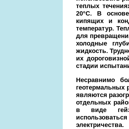
теплых течения
20°С. В основ
кипящих и кон
температур. Теп
для превращения
холодные глуб
жидкость. Трудн
их дороговизной
стадии испытан
Несравнимо бо
геотермальных р
являются разогр
отдельных райо
в виде гейз
использоваться
электричества.