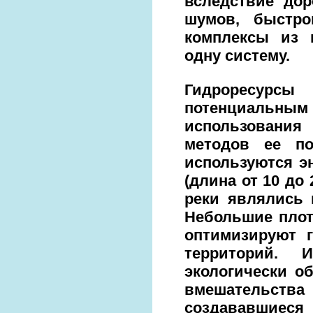
вследствие дор
шумов, быстро
комплексы из 
одну систему.
Гидроресурс
потенциальн
использования
методов ее по
используются э
(длина от 10 до
реки являлись 
Небольшие плот
оптимизируют 
территорий. 
экологически о
вмешательства
создававшиеся