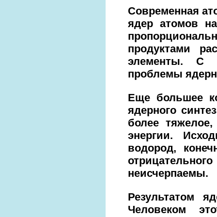
Современная ато
ядер атомов на
пропорциональ
продуктами ра
элементы. С 
проблемы ядерн
Еще большее ко
ядерного синте
более тяжелое,
энергии. Исхо
водород, конеч
отрицательно
неисчерпаемы.
Результатом яд
Человеком эт