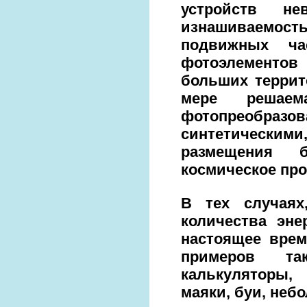
устройств н
изнашиваемос
подвижных ча
фотоэлементов
больших террит
мере решаем
фотопреобр
синтетическим
размещения б
космическое прос
В тех случаях
количества эне
настоящее врем
примеров та
калькуляторы,
маяки, буи, неб