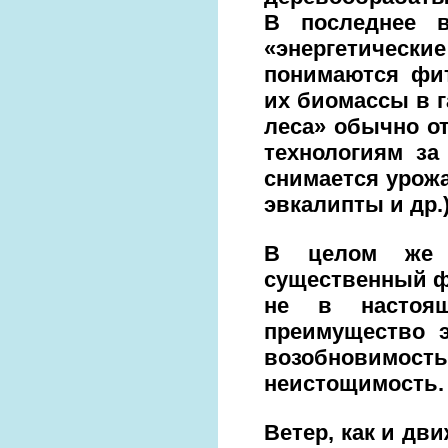
В последнее 
«энергетические
понимаются фи
их биомассы в г
леса» обычно о
технологиям за
снимается урож
эвкалипты и др.)
В целом же б
существенный ф
не в настоя
преимущество э
возобновимос
неистощимость.
Ветер, как и дв