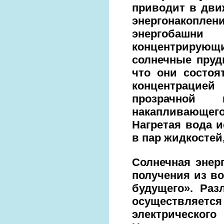
приводит в дви
энергонакоп
энергобашн
концентрирующ
солнечные пруд
что они состоя
концентрацие
прозрачной 
накапливающег
Нагретая вода 
в пар жидкостей
Солнечная энер
получения из в
будущего». Ра
осуществляется
электрическог