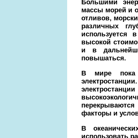
Большими энер
массы морей и о
отливов, морски
различных глу
используется в
высокой стоимос
и в дальнейш
повышаться.
В мире пока 
электростанции.
электростан
высокоэкологи
перекрываются 
факторы и услов
В океаническ
использовать ра