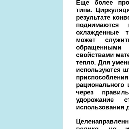
Еще более про
типа. Циркуляц
результате конв
поднимаются
охлажденные т
может служи
обращенными 
свойствами мат
тепло. Для умен
используются ш
приспособлени
рационального 
через правиль
удорожание с
использования д
Целенаправленно
велико, но и