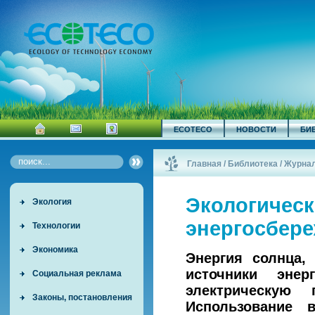
ECOTECO
НОВОСТИ
БИ
Главная
/
Библиотека
/
Журна
Экологическ
Экология
энергосбер
Технологии
Экономика
Энергия солнца,
источники энер
Социальная реклама
электрическую 
Законы, постановления
Использование в