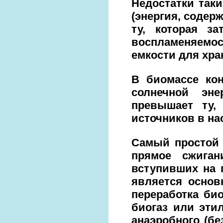
Недостатки так
(энергия, содер
ту, которая з
воспламеняемос
емкости для хра
В биомассе кон
солнечной эне
превышает ту,
источников в на
Самый простой 
прямое сжиган
вступивших на 
является основ
переработка би
биогаз или эти
анаэробного (бе