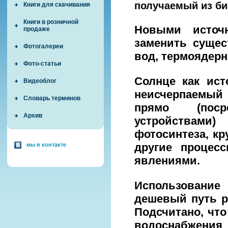
получаемый из би
Книги для скачивания
Книги в розничной
Новыми источ
продаже
заменить сущес
Фотогалереи
вод, термоядерн
Фото-статьи
Солнце как ист
Видеоблог
неисчерпаемый 
Словарь терминов
прямо (поср
Архив
устройствами)
фотосинтеза, к
другие процес
мы в контакте
явлениями.
Использование
дешевый путь р
Подсчитано, чт
водоснабжения