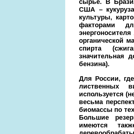
сырье. В Брази
США – кукуруза
культуры, карт
факторами дл
энергоносителя
органической м
спирта (сжиг
значительная д
бензина).
Для России, гд
лиственных в
используется (н
весьма перспек
биомассы по тех
Большие резер
имеются так
деревообрабаты