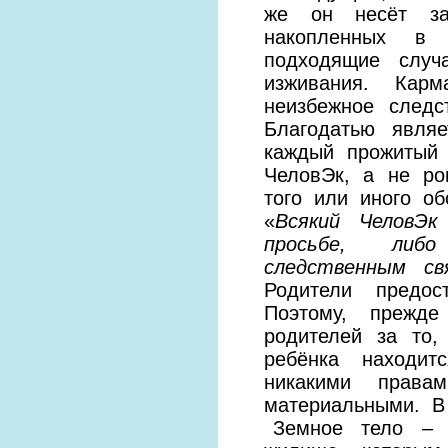
же он несёт за 
накопленных в
подходящие слу
изживания. Кар
неизбежное след
Благодатью явля
каждый прожитый
ЧеловЭк, а не ро
того или иного об
«
Всякий ЧеловЭк
просьбе, либо 
следственным св
Родители предос
Поэтому, прежд
родителей за то,
ребёнка находи
никакими прав
материальными. В
Земное тело – к