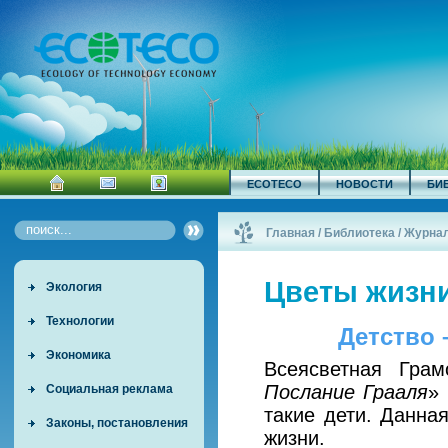
ECOTECO
НОВОСТИ
БИ
Главная
/
Библиотека
/
Журна
Цветы жизн
Экология
Технологии
Детство 
Экономика
Всеясветная Гра
Послание Грааля
»
Социальная реклама
такие дети. Данна
Законы, постановления
жизни.