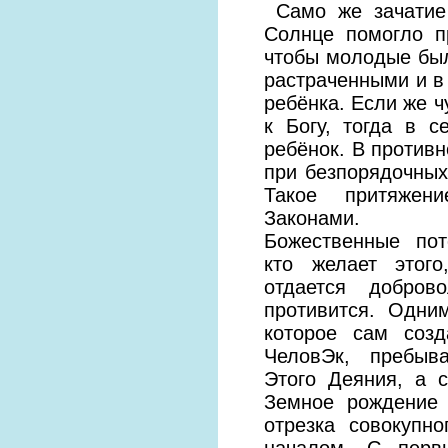
Само же зачатие 
Солнце помогло п
чтобы молодые был
растраченными и в
ребёнка. Если же 
к Богу, тогда в 
ребёнок. В противн
при безпорядочных
Такое притяжен
Законами.
Божественные по
кто желает этог
отдается доброво
противится. Одни
которое сам созд
ЧеловЭк, пребыв
Этого Деяния, а 
Земное рождение 
отрезка совокупн