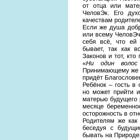
от отца или мате
ЧеловЭк. Его дух
качествам родител
Если же душа доб
или всему ЧеловЭч
себя всё, что ей
бывает, так как 
Законов и тот, кто
«
Ни один воло
Принимающему же 
придёт Благослове
Ребёнок – гость в 
но может прийти и
матерью будущего р
месяце беременно
осторожность в отн
Родителям же как
беседуя с будущи
бывать на Природе,