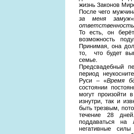
жизнь Законов Миро
После чего мужчин
за меня замуж
ответственность 
То есть, он берё
возможность под
Принимая, она дол
то, что будет вы
семье.
Предсвадебный п
период неукоснит
Руси – «
Время б
состоянии постоя
могут произойти в
изнутри, так и из
быть трезвым, пото
течение 28 дней
поддаваться на 
негативные силы