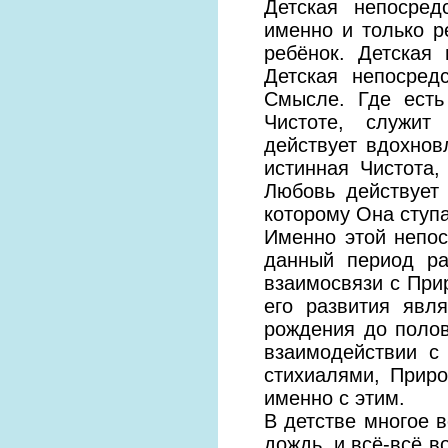
Детская непосред
именно и только р
ребёнок. Детская
Детская непосред
Смысле. Где есть
Чистоте, служит
действует вдохнов
истинная Чистота
Любовь действует 
которому Она ступа
Именно этой непос
данный период ра
взаимосвязи с При
его развития явл
рождения до полов
взаимодействии с
стихиалями, Приро
именно с этим.
В детстве многое в
дождь, и всё-всё в