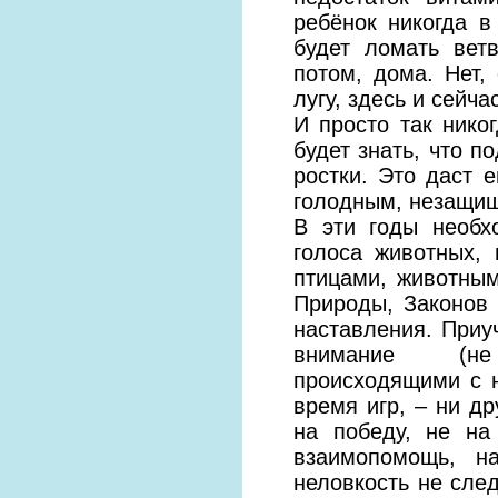
ребёнок никогда в
будет ломать вет
потом, дома. Нет,
лугу, здесь и сейча
И просто так нико
будет знать, что п
ростки. Это даст е
голодным, незащищ
В эти годы необх
голоса животных,
птицами, животным
Природы, Законов
наставления. Приу
внимание (не 
происходящими с н
время игр, – ни др
на победу, не на
взаимопомощь, н
неловкость не сле