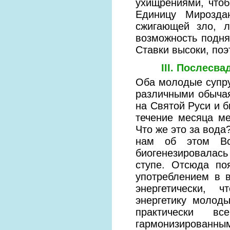
ухищрениями, что
Единицу Мирозда
сжигающей зло, л
возможность подня
Ставки высоки, поэ
III. Послесв
Оба молодые супру
различными обычая
на Святой Руси и 
течение месяца ме
Что же это за вода
нам об этом Вс
биогенезировалась
ступе. Отсюда по
употреблением в 
энергетически, 
энергетику молоды
практически в
гармонизированным