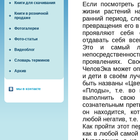
Если посмотреть 
Книги для скачивания
жизни растений н
Книги в розничной
ранний период, сл
продаже
превращения его в
Фотогалереи
проявляют себя е
отдавать себя все
Фото-статьи
Это и самый л
Видеоблог
непосредственно
проявлениях. Св
Словарь терминов
ЧеловЭка может оп
Архив
и дети в своём луч
быть названы «Цве
«Плоды», т.е. во
мы в контакте
выполнить свою
сознательным прет
он находится, ко
любой негатив, т.е
Как пройти этот п
как в любой самой