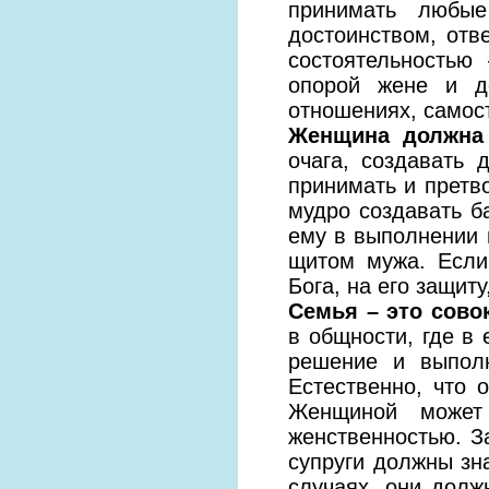
принимать любые
достоинством, отве
состоятельностью
опорой жене и д
отношениях, самос
Женщина должна 
очага, создавать
принимать и претво
мудро создавать б
ему в выполнении п
щитом мужа. Если
Бога, на его защит
Семья – это сово
в общности, где в 
решение и выполн
Естественно, что 
Женщиной может
женственностью. З
супруги должны зна
случаях, они долж