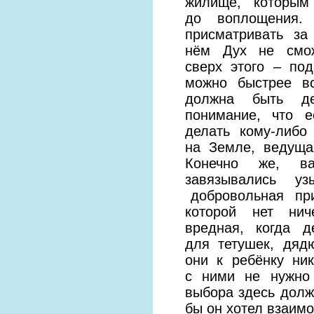
жилище, которым
до воплощения.
присматривать з
нём Дух не смож
сверх этого – по
можно быстрее вс
должна быть дея
понимание, что 
делать кому-либо
на Земле, ведуща
Конечно же, в
завязывались 
добровольная пр
которой нет ни
вредная, когда д
для тетушек, дядю
они к ребёнку ник
с ними не нужно 
выбора здесь долж
бы он хотел взаимо