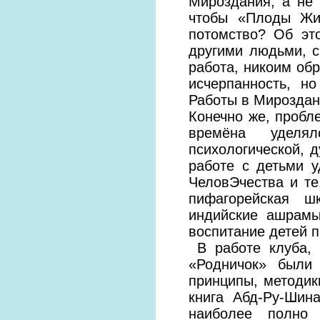
Мироздания, а не 
чтобы «Плоды Жи
потомство? Об эт
другими людьми, с
работа, никоим обр
исчерпанность, н
Работы в Мироздан
Конечно же, пробл
времёна уделял
психологической, д
работе с детьми 
ЧеловЭчества и те
пифагорейская ш
индийские ашрамы
воспитание детей п
В работе клуба, 
«Родничок» были
принципы, методик
книга Абд-Ру-Шин
наиболее полно 