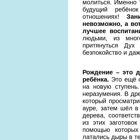
молиться. Именно 
будущий ребёно
отношениях!
Зан
невозможно, а во
лучшее воспитан
людьми, из мног
притянуться Дух
безпокойство и даж
Рождение – это д
ребёнка.
Это ещё о
на новую ступень
неразумения. В др
который просматри
ауре, затем шёл в
дерева, соответст
из этих заготово
помощью которых 
латались дыры в те