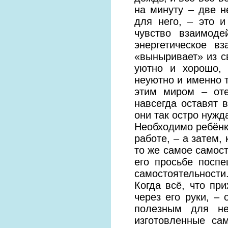
на минуту – две н
для него, – это и
чувство взаимод
энергетическое в
«выныривает» из св
уютно и хорошо, 
неуютно и именно т
этим миром – оте
навсегда оставят 
они так остро нужд
Необходимо ребёнка
работе, – а затем,
то же самое самост
его просьбе посп
самостоятельности
Когда всё, что при
через его руки, – 
полезным для не
изготовленные са