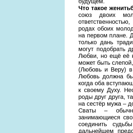
будущем.
Что такое женить
союз двоих мол
ответственностью
родах обоих моло
на первом плане. Д
только дань трад
могут подобрать д
Любви, но ещё её н
может быть слепой,
(Любовь и Веру) в
Любовь должна бы
когда оба вступающ
к своему Духу. Не
роды друг друга, т
на сестёр мужа – д
Сваты – обычно
занимающиеся свои
соединить судьб
дальнейшем предс