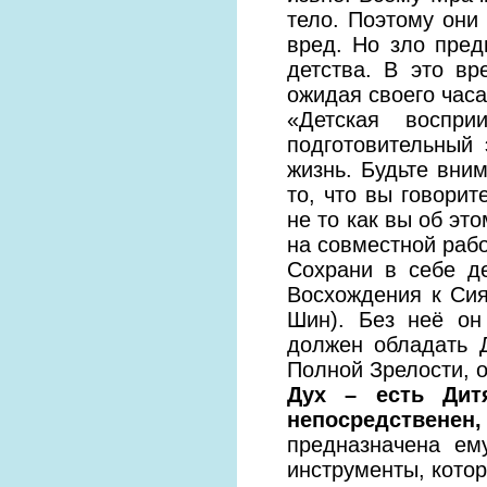
тело. Поэтому они 
вред. Но зло пре
детства. В это вр
ожидая своего часа
«Детская воспр
подготовительный 
жизнь. Будьте вним
то, что вы говорит
не то как вы об эт
на совместной рабо
Сохрани в себе д
Восхождения к Си
Шин). Без неё он
должен обладать Д
Полной Зрелости, о
Дух – есть Дит
непосредствене
предназначена ем
инструменты, кото