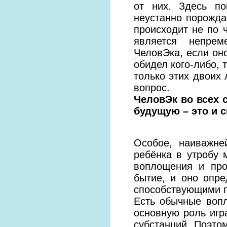
от них. Здесь п
неустанно порожда
происходит не по 
является непре
ЧеловЭка, если он
обидел кого-либо, 
только этих двоих 
вопрос.
ЧеловЭк во всех 
будущую – это и с
Особое, наиважне
ребёнка в утробу 
воплощения и про
бытие, и оно опр
способствующими п
Есть обычные воп
основную роль игр
субстанций. Поэто