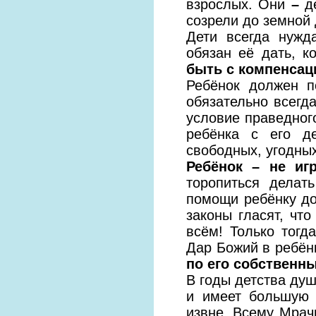
взрослых. Они
–
д
созрели до земной 
Дети всегда нужд
обязан её дать, к
быть с компенсац
Ребёнок должен п
обязательно всегд
условие праведног
ребёнка с его де
свободных, угодны
Ребёнок – не иг
торопиться делат
помощи ребёнку до
законы гласят, чт
всём! Только тогд
Дар Божий в ребён
по его собственн
В годы детства душ
и имеет большую 
извне. Всему Мрач