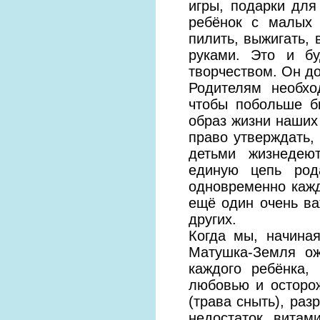
игры, подарки для
ребёнок с малых 
пилить, выжигать,
руками. Это и бу
творчеством. Он д
Родителям необхо
чтобы побольше б
образ жизни наших 
право утверждать, 
детьми жизнедеют
единую цепь род
одновременно кажд
ещё один очень ва
других.
Когда мы, начина
Матушка-Земля ож
каждого ребёнка,
любовью и осторо
(трава сныть), раз
недостаток витам