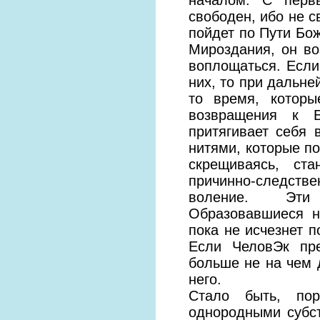
началом. С пер
свободен, ибо не с
пойдет по Пути Бо
Мироздания, он во
воплощаться. Если
них, то при дальне
то время, котор
возвращения к Б
притягивает себя
нитями, которые по
скрещиваясь, ст
причинно-следств
воление. Эти н
Образовавшиеся н
пока не исчезнет 
Если ЧеловЭк пре
больше не на чем д
него.
Стало быть, по
однородными субст