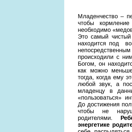
Младенчество – пе
чтобы кормление
необходимо «медов
Это самый чистый
находится под во
непосредственным
происходили с ним
Богом, он находит
как можно меньше
тогда, когда ему э
любой звук, а пос
младенцу в данн
«пользоваться» ин
До достижения пол
чтобы не наруш
родителями.
Ре
энергетике
родит
себе, распыляться