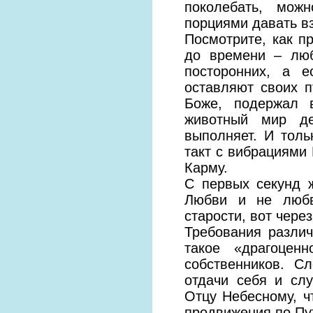
поколебать, мож
порциями давать в
Посмотрите, как п
до времени – люб
посторонних, а 
оставляют своих п
Боже, подержал в
животный мир де
выполняет. И толь
такт с вибрациями
Карму.
С первых секунд 
Любви и не любв
старости, вот через
Требования разли
такое «драгоцен
собственников. С
отдачи себя и сл
Отцу Небесному, 
продвижения по Пу