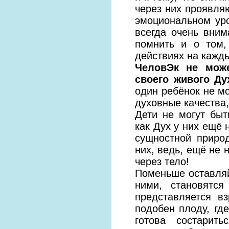
через них проявля
эмоциональном уро
всегда очень вним
помнить и о том,
действиях на кажды
ЧеловЭк не мож
своего живого Ду
один ребёнок не мо
духовные качества,
Дети не могут бы
как Дух у них ещё 
сущностной приро
них, ведь, ещё не
через тело!
Поменьше оставляй
ними, становятс
представляется в
подобен плоду, где
готова состарит