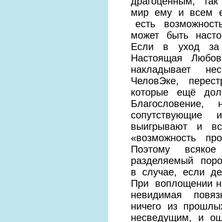
драгоценным, та
мир ему и всем е
есть возможност
может быть наст
Если в уход за
Настоящая Любов
накладывает н
ЧеловЭке, перес
которые ещё дол
Благословение, 
сопутствующие
выигрывают и вс
«возможность пр
Поэтому всяко
разделяемый поро
в случае, если де
При воплощении н
невидимая повя
ничего из прошл
несведущим, и ош