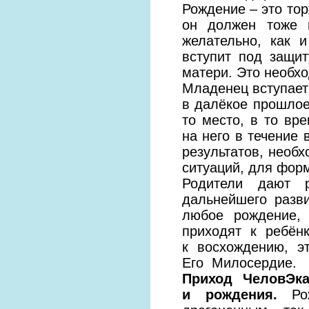
Рождение – это тор
он должен тоже в
желательно, как 
вступит под защит
матери. Это необх
Младенец вступает
в далёкое прошлое 
то место, в то вр
на него в течение 
результатов, необ
ситуаций, для фор
Родители дают 
дальнейшего разв
любое рождение,
приходят к ребён
к восхождению, э
Его Милосердие.
Приход ЧеловЭк
и рождения.
Р