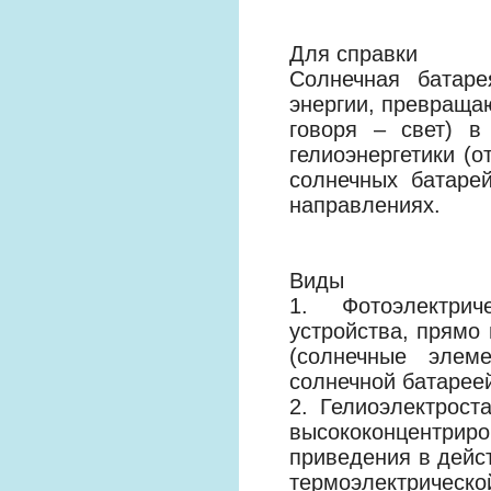
Для справки
Солнечная батаре
энергии, превраща
говоря – свет) в
гелиоэнергетики (о
солнечных батаре
направлениях.
Виды
1. Фотоэлектрич
устройства, прямо
(солнечные элем
солнечной батарее
2. Гелиоэлектрост
высококонцентриро
приведения в дейст
термоэлектрической