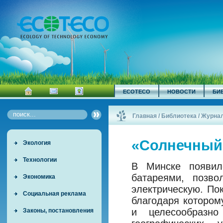
ECOTECO
НОВОСТИ
БИ
Главная
/
Библиотека
/
Журна
«Солнечный
Экология
Технологии
В Минске появил
батареями, позв
Экономика
электрическую. По
Социальная реклама
благодаря котором
и целесообразно
Законы, постановления