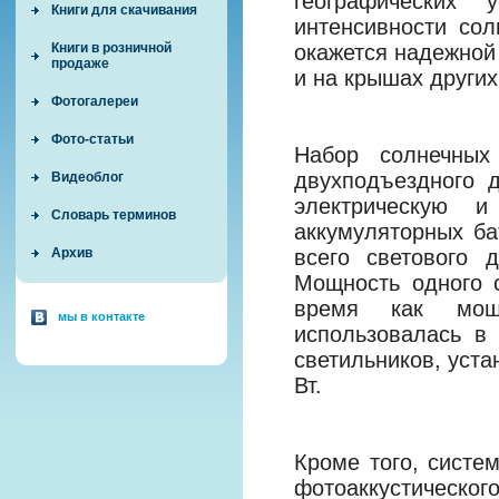
географических
Книги для скачивания
интенсивности сол
окажется надежной
Книги в розничной
продаже
и на крышах други
Фотогалереи
Фото-статьи
Набор солнечных
двухподъездного 
Видеоблог
электрическую 
Словарь терминов
аккумуляторных ба
всего светового 
Архив
Мощность одного с
время как мощн
мы в контакте
использовалась в
светильников, уста
Вт.
Кроме того, систе
фотоаккустическ