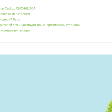
бзор Cuckoo CMC-HE1054
 солнечным батареям
ионера? Легко!
батарей для индивидуальной энергетической установки
системам вентиляции