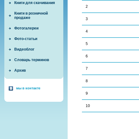
Книги для скачивания
2
Книги в розничной
продаже
3
Фотогалереи
4
Фото-статьи
5
Видеоблог
6
Словарь терминов
7
Архив
8
мы в контакте
9
10