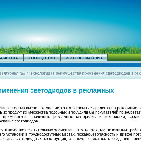
БЛИОТЕКА
СООБЩЕСТВО
ИНТЕРНЕТ МАГАЗИН
л
/
Журнал №6
/
Технологии
/
Преимущества применения светодиодов в рекл
именения светодиодов в рекламных
знесе весьма высока. Компании тратят огромные средства на рекламные к
ь их продукт из множества подобных и побудили бы покупателей приобретат
ю применяются различные рекламные материалы и технологии, среди
зование светодиодов.
я в качестве осветительных элементов в тех местах, где основными требов
го установки в труднодоступных местах, пожаробезопасность и низкое пот
качества светодиодных конструкций, а также возможность создания ориг