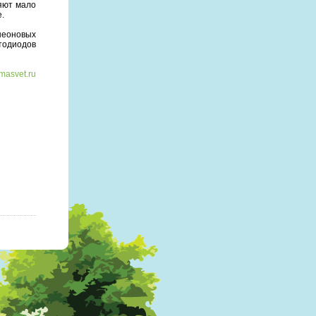
яют мало
.
неоновых
тодиодов
masvet.ru