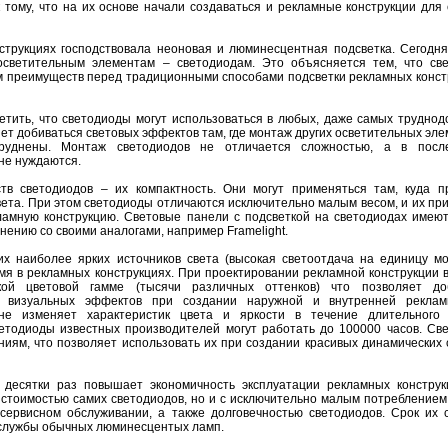
 тому, что на их основе начали создаваться и рекламные конструкции для
трукциях господствовала неоновая и люминесцентная подсветка. Сегодня
осветительным элементам – светодиодам. Это объясняется тем, что св
 преимуществ перед традиционными способами подсветки рекламных констр
етить, что светодиоды могут использоваться в любых, даже самых труднод
ет добиваться световых эффектов там, где монтаж других осветительных эле
труднены. Монтаж светодиодов не отличается сложностью, а в пос
не нуждаются.
в светодиодов – их компактность. Они могут применяться там, куда п
вета. При этом светодиоды отличаются исключительно малым весом, и их п
ламную конструкцию. Световые панели с подсветкой на светодиодах имеют
нению со своими аналогами, например Framelight.
х наиболее ярких источников света (высокая светоотдача на единицу мо
я в рекламных конструкциях. При проектировании рекламной конструкции 
кой цветовой гамме (тысячи различных оттенков) что позволяет до
 визуальных эффектов при создании наружной и внутренней реклам
не изменяет характеристик цвета и яркости в течение длительного
етодиоды известных производителей могут работать до 100000 часов. Св
ниям, что позволяет использовать их при создании красивых динамических 
 десятки раз повышает экономичность эксплуатации рекламных конструк
 стоимостью самих светодиодов, но и с исключительно малым потреблением
сервисном обслуживании, а также долговечностью светодиодов. Срок их 
 службы обычных люминесцентых ламп.