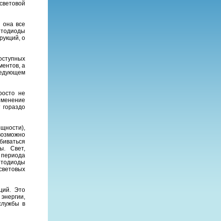
 световой
 она все
етодиоды
укций, о
оступных
ментов, а
ледующем
росто не
рименение
 гораздо
щности),
возможно
биваться
ы. Свет,
 периода
етодиоды
световых
ций. Это
 энергии,
службы в