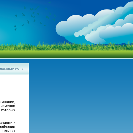
амных ко...
/
ампании,
ь именно
 которых
аниями к
ребление
инальных