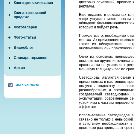
цветовых сочетаний, привели к
Книги для скачивания
рекламы.
Книги в розничной
Еще недавно в рекламных конс
продаже
чаще уступает место новым 
обладают большим количеством
которых и пойдет речь.
Фотогалереи
Прежде всего, необходимо отм
Фото-статьи
местах. Их применение позволя
также их обслуживание, за
Видеоблог
обслуживании они практически 
Одно из основных преимущест
Словарь терминов
поместятся другие источники с
практически не утяжеляет рек
Архив
меньшую толщину и вес по срав
Светодиоды являются одним и
применяемых в настоящее врем
мы в контакте
получать подсветку в широ
разнообразных и зрелищных
создаваемый светодиодами, 
эксплуатации, современные св
устойчивы к частым переключе
эффектов.
Использование светодиодов в
связано не только с невысокой
отсутствием необходимости в 
несколько раз превышает срок