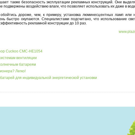
ает также безопасность эксплуатации рекламных конструкций. Они выдел
не подвержены воздействию влаги, что позволяет использовать их даже в воде
 обойтись дороже, чем, к примеру, установка люминесцентных ламп или 
чень быстро окупаются. Специалистами подсчитано, что использование све
эффективность рекламной конструкции до 10 раз.
www.plaz
бзор Cuckoo CMC-HE1054
системам вентиляции
 солнечным батареям
ионера? Легко!
батарей для индивидуальной энергетической установки