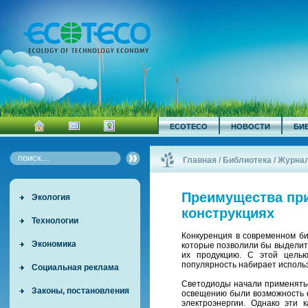
ECOTECO
НОВОСТИ
БИ
Главная
/
Библиотека
/
Журна
Преимущества пр
Экология
конструкциях
Технологии
Конкуренция в современном би
Экономика
которые позволили бы выделит
их продукцию. С этой цель
популярность набирает исполь
Социальная реклама
Светодиоды начали применятьс
Законы, постановления
освещению были возможность е
электроэнергии. Однако эти 