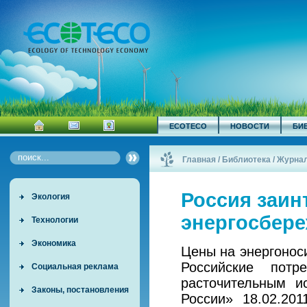
ECOTECO
НОВОСТИ
БИ
Главная
/
Библиотека
/
Журна
Россия заин
Экология
энергосбер
Технологии
Экономика
Цены на энергоноси
Российские пот
Социальная реклама
расточительным и
Законы, постановления
России» 18.02.20