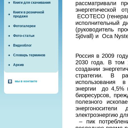
рассматривали п
Книги для скачивания
энергетической 
Книги в розничной
ECOTECO (генерал
продаже
исполнительный ди
Фотогалереи
(руководитель пр
Sjövall) и Оса Nyst
Фото-статьи
Видеоблог
Россия в 2009 год
Словарь терминов
2030 года. В том
Архив
создании энергетич
стратегии. В ра
использования в 
мы в контакте
энергии до 4,5% 
биоресурсов, преж
полезного ископ
энергоносители
электроэнергию дл
– пик потреблени
последнее время р