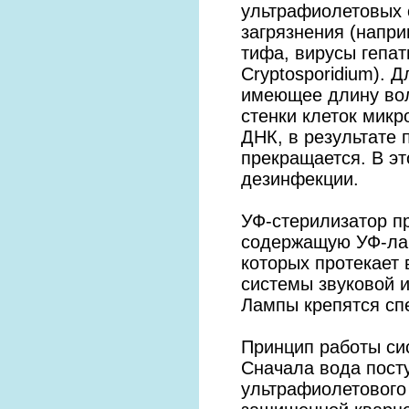
ультрафиолетовых 
загрязнения (напри
тифа, вирусы гепати
Cryptosporidium). 
имеющее длину вол
стенки клеток микр
ДНК, в результате
прекращается. В эт
дезинфекции.
УФ-стерилизатор п
содержащую УФ-лам
которых протекает
системы звуковой 
Лампы крепятся сп
Принцип работы си
Сначала вода пост
ультрафиолетового 