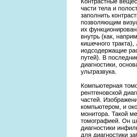
Контрастные вещес
части тела и полос
заполнить контрас
позволяющим визуа
их функционирован
внутрь (как, напри
кишечного тракта),
иодсодержащие рас
путей). В последни
диагностики, осно
ультразвука.
Компьютерная томо
рентгеновской диаг
частей. Изображен
компьютером, и ок
монитора. Такой м
томографией. Он ш
диагностики инфиль
для диагностики за