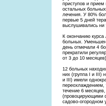
приступов и прием 
остальных больных
лечения. У 80% бо
первые 5 дней тера
выслушивались ни 
К окончанию курса
больных. Уменьшени
день отмечали 4 бо
прекратили регуля
от 3 до 10 месяцев)
12 больных находи
них (группа I и III
и III) имели однок
переохлаждением, у 
течение 6 месяцев,
(провоцирующими ф
садово-огородном уч