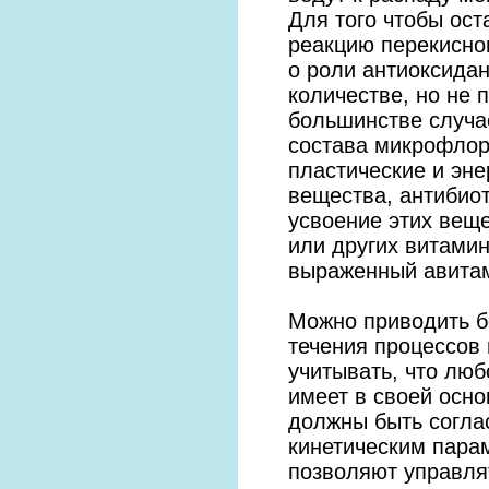
Для того чтобы ост
реакцию перекисног
о роли антиоксида
количестве, но не 
большинстве случа
состава микрофлор
пластические и эн
вещества, антибиот
усвоение этих веще
или других витами
выраженный авита
Можно приводить 
течения процессов
учитывать, что лю
имеет в своей осн
должны быть соглас
кинетическим пара
позволяют управля