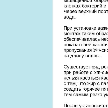
защищенной кварце
клетках бактерий и
Через верхний порт
вода.
При установке важ
монтаж таким обра
обеспечивалась нео
показателей как ка
пропускания УФ-си
на длину волны.
Существует ряд ре
при работе с УФ-си
нельзя касаться кв
с тем, что жир с п
создать горячее пя
тем самым резко у
После установки с