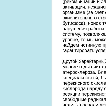
(рекомбинации и э
активации, независ
организме (за счет
окислительного стр
бутифоса), ионов 
нарушения работы к
систему, позволяю
уровне, то мы мож
найдем истинную п
гарантировать успе
Другой характерны
многие годы считал
атеросклероза. Бл
специальностей, бы
перекисного окисл
кислорода наряду с
реакции перекисно
свободные радикал
ведут к распаду ме