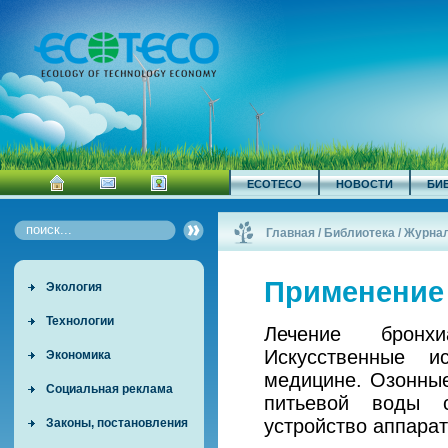
ECOTECO
НОВОСТИ
БИ
Главная
/
Библиотека
/
Журна
Применение 
Экология
Технологии
Лечение бронх
Искусственные и
Экономика
медицине. Озонны
Социальная реклама
питьевой воды с
устройство аппарат
Законы, постановления