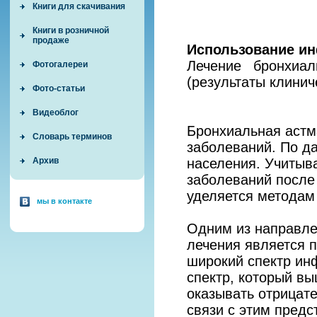
Книги для скачивания
Книги в розничной
продаже
Использование ин
Лечение бронхиа
Фотогалереи
(результаты клини
Фото-статьи
Видеоблог
Бронхиальная астм
Словарь терминов
заболеваний. По д
населения. Учитыва
Архив
заболеваний после
уделяется методам
мы в контакте
Одним из направле
лечения является 
широкий спектр ин
спектр, который вы
оказывать отрицате
связи с этим пред