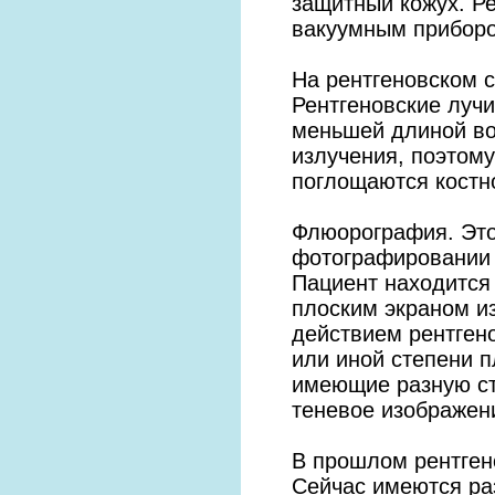
защитный кожух. Р
вакуумным прибор
На рентгеновском с
Рентгеновские лучи 
меньшей длиной во
излучения, поэтому
поглощаются костн
Флюорография. Это
фотографировании 
Пациент находится
плоским экраном и
действием рентгено
или иной степени п
имеющие разную ст
теневое изображен
В прошлом рентгено
Сейчас имеются ра