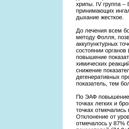
хрипы. IV группа –
принимающих ингаля
дыхание жесткое.
До лечения всем б
методу Фолля, поз
аккупунктурных то
состоянии органов 
повышение показат
химических реакций
снижение показате
дегенеративных про
показатель, тем б
По ЭАФ повышение 
точках легких и бр
точках отмечались 
Отклонение от уров
отмечалось у 87% б