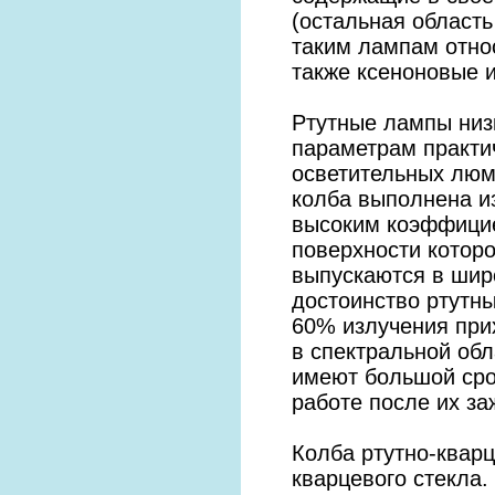
(остальная область
таким лампам относ
также ксеноновые 
Ртутные лампы низк
параметрам практи
осветительных люм
колба выполнена из
высоким коэффицие
поверхности котор
выпускаются в шир
достоинство ртутны
60% излучения при
в спектральной об
имеют большой срок
работе после их за
Колба ртутно-квар
кварцевого стекла.