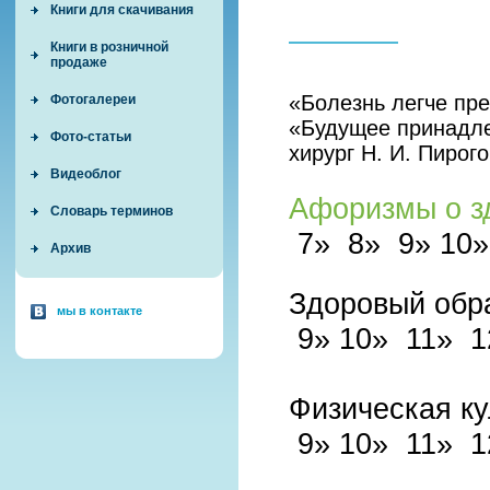
Книги для скачивания
Книги в розничной
продаже
«Болезнь легче пре
Фотогалереи
«Будущее принадл
Фото-статьи
хирург Н. И. Пирог
Видеоблог
Афоризмы о з
Словарь терминов
7» 8» 9» 10»
Архив
Здоровый обр
мы в контакте
9»
10»
11»
1
Физическая к
9»
10»
11»
1