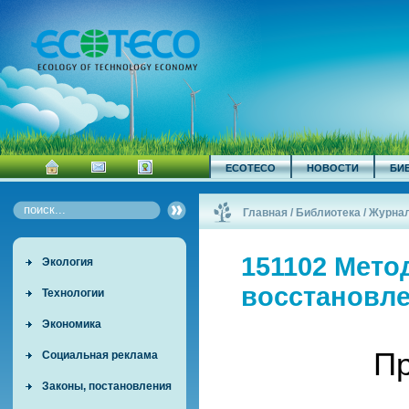
ECOTECO
НОВОСТИ
БИ
Главная
/
Библиотека
/
Журна
151102 Мето
Экология
восстановле
Технологии
Экономика
Пр
Социальная реклама
Законы, постановления