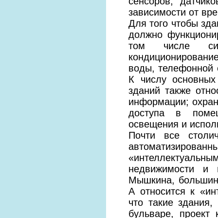
сенсоров, датчик
зависимости от врем
Для того чтобы зд
должно функционир
том числе сис
кондиционировани
воды, телефонной с
К числу основных
зданий также отн
информации; охран
доступа в помещ
освещения и испол
Почти все столи
автоматизирован
«интеллектуальны
недвижимости и и
Мышкина, большин
А относится к «ин
что такие здания, 
бульваре, проект