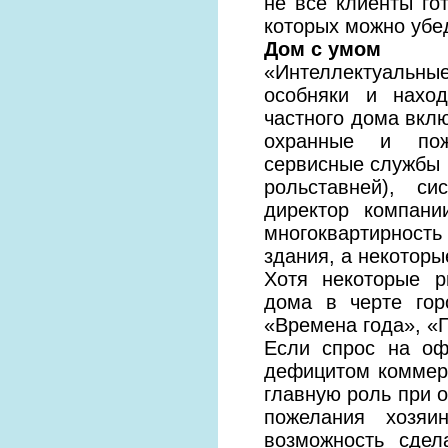
не все клиенты го
которых можно убед
Дом с умом
«Интеллектуальны
особняки и нахо
частного дома вклю
охранные и пожа
сервисные службы (
рольставней), с
директор компан
многоквартирность
здания, а некотор
Хотя некоторые р
дома в черте гор
«Времена года», «П
Если спрос на оф
дефицитом коммерч
главную роль при 
пожелания хозяи
возможность сдел