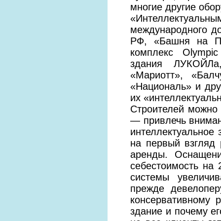
многие другие обо
«Интеллектуаль
международного до
РФ, «Башня на Па
комплекс Olympic
здания ЛУКОЙЛа,
«Мариотт», «Балч
«Националь» и дру
их «интеллектуаль
Строителей можно 
— привлечь вниман
интеллектуальное 
на первый взгляд 
аренды. Оснащени
себестоимость на
системы увеличи
прежде девелопер
консервативному р
здание и почему ег