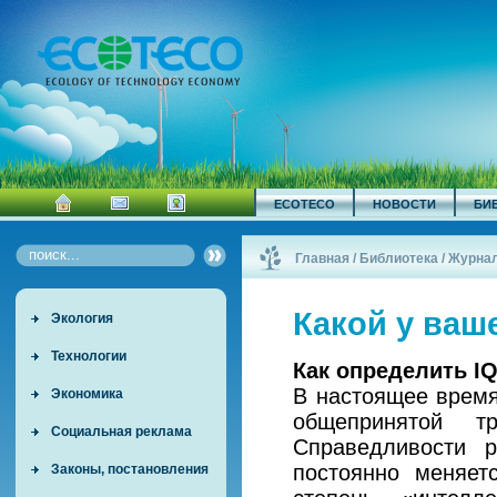
ECOTECO
НОВОСТИ
БИ
Главная
/
Библиотека
/
Журна
Какой у ваш
Экология
Технологии
Как определить I
В настоящее время
Экономика
общепринятой тр
Социальная реклама
Справедливости 
постоянно меняет
Законы, постановления