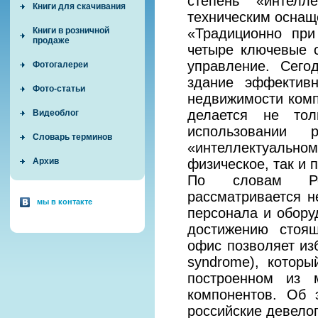
степень «интелл
Книги для скачивания
техническим оснащ
«Традиционно при
Книги в розничной
продаже
четыре ключевые с
управление. Сего
Фотогалереи
здание эффектив
Фото-статьи
недвижимости компа
делается не тол
Видеоблог
использовании 
Словарь терминов
«интеллектуаль
физическое, так и 
Архив
По словам Рег
рассматривается н
мы в контакте
персонала и обору
достижению стоящ
офис позволяет изб
syndrome), которы
построенном из 
компонентов. Об 
российские девело