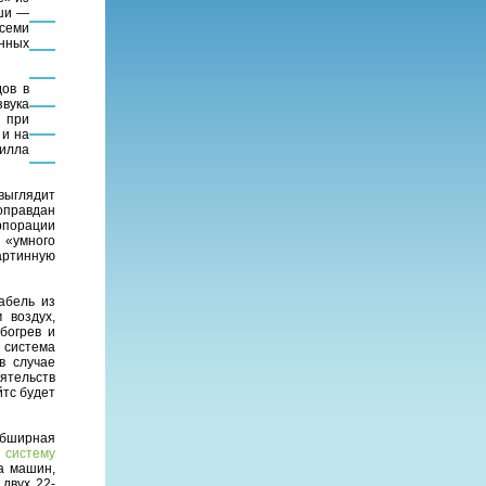
оши —
всеми
нных
дов в
звука
ы при
 и на
илла
выглядит
оправдан
рпорации
 «умного
артинную
абель из
 воздух,
богрев и
 система
в случае
ятельств
йтс будет
обширная
ю
систему
а машин,
двух 22-