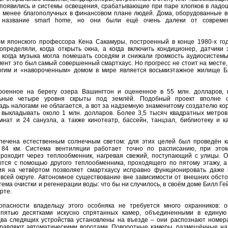
 появились и системы освещения, срабатывающие при паре хлопков в лад
я менее благополучных в финансовом плане людей. Дома, оборудованные 
и название smart home, но они были ещё очень далеки от совреме
м японского профессора Кена Сакамуры, построенный в конце 1980-х го
определяли, когда открыть окна, а когда включить кондиционер, датчики 
, когда музыка могла помешать соседям и снижали громкость аудиосистем
ент это был самый совершенный смартхаус. Но прогресс не стоит на месте,
огим и «навороченным» домом в мире является восьмиэтажное жилище Б
роенное на берегу озера Вашингтон и оцененное в 55 млн. долларов, 
льные четыре уровня скрыты под землёй. Подобный проект вполне 
адь налогами не облагается, а вот за надземную знаменитому создателю ко
о выкладывать около 1 млн. долларов. Более 3,5 тысяч квадратных метров
нат и 24 санузла, а также кинотеатр, бассейн, танцзал, библиотеку и к
печена естественным солнечным светом: для этих целей был проведён к
 84 км. Система вентиляции работает точно по расписанию, при этом
роходит через теплообменник, нагревая свежий, поступающий с улицы. О
тся с помощью другого теплообменника, проходящего по пятому этажу, а
ия на четвёртом позволяет смартхаусу исправно функционировать даже 
 всей округе. Автономное существование вне зависимости от внешних обсто
ема очистки и регенерации воды: что бы ни случилось, в своём доме Билл Ге
рте.
опасности владельцу этого особняка не требуется много охранников: 
 пятью десятками искусно спрятанных камер, объединенными в едину
два следящих устройства установлены на въезде – они распознают номер
правляют автоматическими воротами. Поворотные камеры, размещённые на 