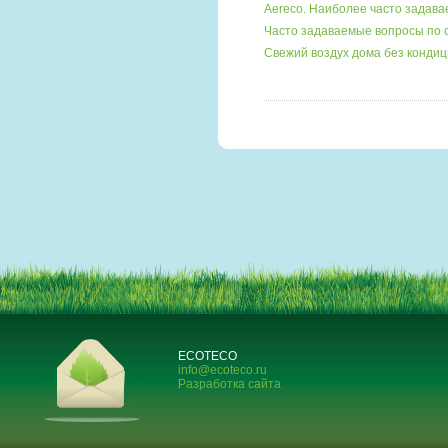
Aereco. Наиболее часто задав
Часто задаваемые вопросы по
Свежий воздух дома без кондиц
ECOTECO
info@ecoteco.ru
Разработка сайта