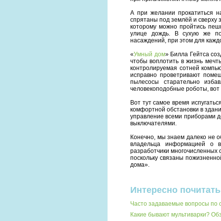
А при желании прокатиться н
спрятаны под землёй и сверху
которому можно пройтись пешк
улице дождь. В сухую же по
насаждений, при этом для каждо
«
Умный дом
» Билла Гейтса со
чтобы воплотить в жизнь мечты
контролируемая сотней компь
исправно проветривают помещ
пылесосы старательно изба
человекоподобные роботы, вот 
Вот тут самое время испугатьс
комфортной обстановки в здани
управление всеми приборами д
выключателями.
Конечно, мы знаем далеко не о
владельца информацией о в
разработчики многочисленных си
поскольку связаны пожизненно
дома».
Интересно почитать
Часто задаваемые вопросы по 
Какие бывают мультиварки? О