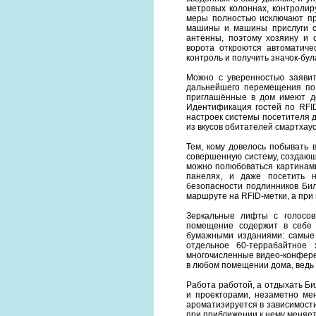
метровых колоннах, контролир
меры полностью исключают пр
машины и машины прислуги с
антенны, поэтому хозяину и 
ворота откроются автоматиче
контроль и получить значок-бул
Можно с уверенностью заявит
дальнейшего перемещения по
приглашённые в дом имеют до
Идентификация гостей по RFID
настроек системы посетителя 
из вкусов обитателей смартхаус
Тем, кому довелось побывать 
совершенную систему, создающ
можно полюбоваться картинами
панелях, и даже посетить 
безопасности подлинников Бил
маршруте на RFID-метки, а при
Зеркальные лифты с голосов
помещение содержит в себе у
бумажными изданиями: самые 
отдельное 60-террабайтное 
многочисленные видео-конфере
в любом помещении дома, ведь 
Работа работой, а отдыхать Б
и проекторами, незаметно м
ароматизируется в зависимости
при приближении к нему меняет