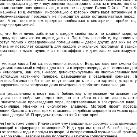
уют подъезды к дому и внутреннюю территорию с высоты птичьего полёта.
оникновение посторонних лиц в частное владение Билла Гейтса. Его соб
набжены RFID-метками, информацию с которых считывают встроенные в
обслуживающему персоналу не приходится даже останавливаться перед 
ски. А вот посетителям придется пообщаться с секьюрити – пройти тщ
авку с радио-меткой.
ь, что Билл лично заботится о каждом своём госте: по крайней мере, 
 дому прописываются индивидуально. Партнёры по работе, журналисты 
ступ только к определённым помещениям – двери других для них не от
-значку позволяет создавать для каждого уникальную программу. В зависи
дома сопровождают аудио- и световые эффекты, и даже запахи синтезируютс
а.
в жилище Билла Гейтса, несомненно, повезло. Ведь где ещё они смогли бы
ую максимальный комфорт для всех, и в первую очередь, для владельца дом
 Рембранта, Ван Гога, Пикассо, демонстрируемыми на многочисленных пл
настоящую картинную галерею, размещённую в отдельной комнате. П
л позаботился особо: гости могут посмотреть лишь те картины, которые у
 нарушении воли владельца дома немедленно сработает сигнализация.
ым управлением отвезут вас в библиотеку с купольным читальным за
никальное собрание редких книг, но его «богатство» не исчерпываетс
значительные произведения мира, представленные в электронном виде,
хранилище. Именно из библиотеки владелец Microsoft любит провод
нции. Однако это лишь прихоть хозяина: подобные мероприятия можно орга
точки доступа Wi-Fi предусмотрены по всей территории.
илл Гейтс тоже умеет. Иначе зачем ему танцзал-трансформер с раздвижными
еняющий конфигурацию помещения? И двадцатиметровый бассейн, вода в
 от времени годы и погоды во дворе. И интерактивный музыкальный фонтан
 напор воды, цветовую гамму подсветки и звуковое сопровождение!