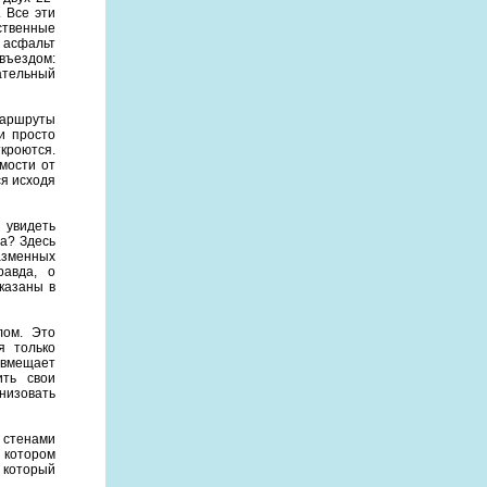
 Все эти
ственные
 асфальт
въездом:
ательный
маршруты
и просто
кроются.
мости от
я исходя
 увидеть
а? Здесь
азменных
равда, о
казаны в
лом. Это
я только
 вмещает
ить свои
низовать
 стенами
 котором
, который