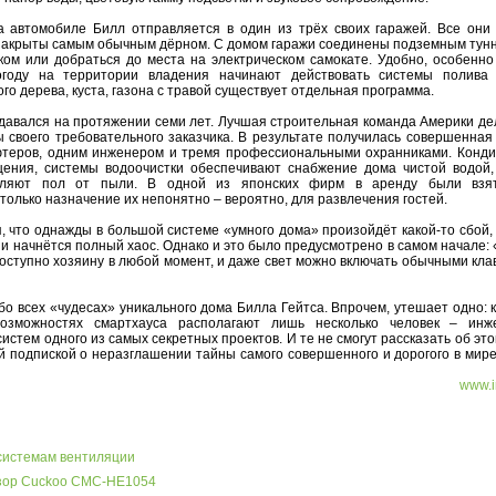
а автомобиле Билл отправляется в один из трёх своих гаражей. Все они
 закрыты самым обычным дёрном. С домом гаражи соединены подземным тунн
ом или добраться до места на электрическом самокате. Удобно, особенно 
году на территории владения начинают действовать системы полива
го дерева, куста, газона с травой существует отдельная программа.
здавался на протяжении семи лет. Лучшая строительная команда Америки де
 своего требовательного заказчика. В результате получилась совершенная
ютеров, одним инженером и тремя профессиональными охранниками. Конд
ения, системы водоочистки обеспечивают снабжение дома чистой водой,
вляют пол от пыли. В одной из японских фирм в аренду были взя
только назначение их непонятно – вероятно, для развлечения гостей.
я, что однажды в большой системе «умного дома» произойдёт какой-то сбой,
и начнётся полный хаос. Однако и это было предусмотрено в самом начале:
оступно хозяину в любой момент, и даже свет можно включать обычными кл
бо всех «чудесах» уникального дома Билла Гейтса. Впрочем, утешает одно: 
озможностях смартхауса располагают лишь несколько человек – ин
стем одного из самых секретных проектов. И те не смогут рассказать об это
й подпиской о неразглашении тайны самого совершенного и дорогого в мире
www.i
системам вентиляции
бзор Cuckoo CMC-HE1054