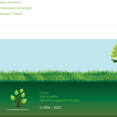
аемые вопросы
 солнечным батареям
ионера? Легко!
Поиск
Карта сайта
Написать администратору
© 2006 – 2026