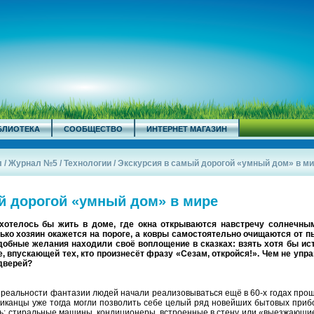
БЛИОТЕКА
СООБЩЕСТВО
ИНТЕРНЕТ МАГАЗИН
л
/
Журнал №5
/
Технологии
/
Экскурсия в самый дорогой «умный дом» в м
й дорогой «умный дом» в мире
хотелось бы жить в доме, где окна открываются навстречу солнечны
ько хозяин окажется на пороге, а ковры самостоятельно очищаются от п
одобные желания находили своё воплощение в сказках: взять хотя бы ис
 впускающей тех, кто произнесёт фразу «Сезам, откройся!». Чем не упр
дверей?
 реальности фантазии людей начали реализовываться ещё в 60-х годах про
иканцы уже тогда могли позволить себе целый ряд новейших бытовых приб
ь: стиральные машины, кондиционеры, встроенные в стену или «выезжающи