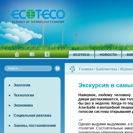
ECOTECO
НОВОСТИ
БИ
Главная
/
Библиотека
/
Журна
Экскурсия в самы
Экология
Наверное, любому человеку 
Технологии
двери распахиваются, как тол
бы раз в неделю. Когда-то п
Экономика
Али-Бабе и волшебной пещере,
голосом система открывания 
Социальная реклама
–>
Однако выдумки выдумками, а в
Законы, постановления
столетия. Состоятельные амер
значительно облегчающих жизн