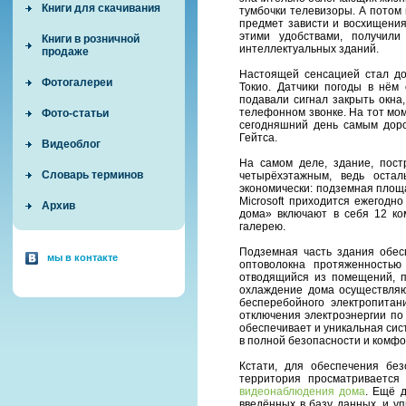
Книги для скачивания
тумбочки телевизоры. А потом
предмет зависти и восхищени
этими удобствами, получил
Книги в розничной
интеллектуальных зданий.
продаже
Настоящей сенсацией стал до
Фотогалереи
Токио. Датчики погоды в нём 
подавали сигнал закрыть окна
телефонном звонке. На тот мом
Фото-статьи
сегодняшний день самым дор
Гейтса.
Видеоблог
На самом деле, здание, пост
Словарь терминов
четырёхэтажным, ведь оста
экономически: подземная площ
Microsoft приходится ежегодн
Архив
дома» включают в себя 12 ком
галерею.
Подземная часть здания обес
мы в контакте
оптоволокна протяженностью
отводящийся из помещений, п
охлаждение дома осуществляю
бесперебойного электропитан
отключения электроэнергии по
обеспечивает и уникальная сист
в полной безопасности и комфо
Кстати, для обеспечения без
территория просматривается
видеонаблюдения дома
. Ещё 
введённых в базу данных, и у