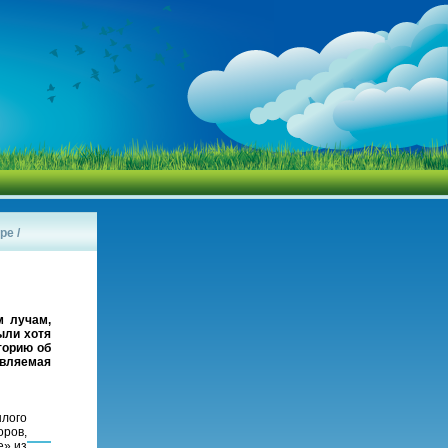
ире
/
м лучам,
ыли хотя
торию об
авляемая
шлого
оров,
е» из