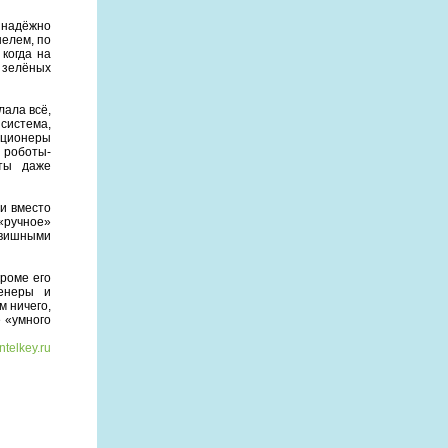
 надёжно
елем, по
когда на
 зелёных
лала всё,
 система,
иционеры
 роботы-
ты даже
 и вместо
 «ручное»
авишными
кроме его
женеры и
м ничего,
 «умного
ntelkey.ru