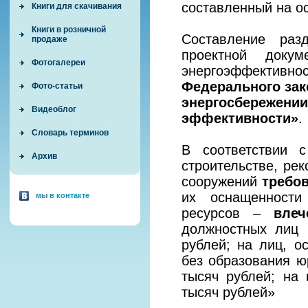
составленный на о
Книги для скачивания
Книги в розничной
Составление раз
продаже
проектной доку
Фотогалереи
энергоэффектив
Федерального зак
Фото-статьи
энергосбереж
Видеоблог
эффективности»
.
Словарь терминов
В соответствии 
Архив
строительстве, рек
сооружений
требо
их оснащенности
мы в контакте
ресурсов –
влеч
должностных лиц 
рублей; на лиц, 
без образования ю
тысяч рублей; на
тысяч рублей»