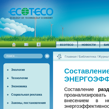
ECOTECO
НОВОСТИ
БИ
Главная
/
Библиотека
/
Журна
Составление
Экология
ЭНЕРГОЭФ
Технологии
Экономика
Составление
раз
проанализирова
Социальная реклама
внесением в не
Законы, постановления
энергоэффектив