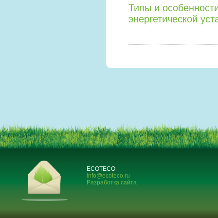
Типы и особенност
энергетической уст
ECOTECO
info@ecoteco.ru
Разработка сайта