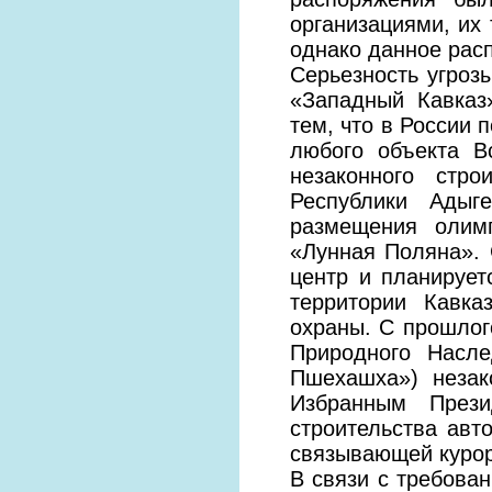
организациями, их
однако данное расп
Серьезность угро
«Западный Кавказ
тем, что в России 
любого объекта В
незаконного стр
Республики Адыг
размещения олимп
«Лунная Поляна». 
центр и планирует
территории Кавка
охраны. С прошлог
Природного Насл
Пшехашха») незак
Избранным Прези
строительства авт
связывающей курор
В связи с требова