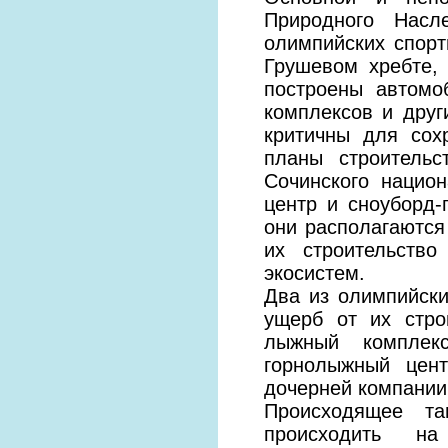
Природного Насл
олимпийских спорт
Грушевом хребте,
построены автомо
комплексов и друг
критичны для сох
планы строительс
Сочинского нацио
центр и сноуборд-
они располагаются
их строительств
экосистем.
Два из олимпийски
ущерб от их стро
лыжный комплек
горнолыжный цен
дочерней компании
Происходящее та
происходить на