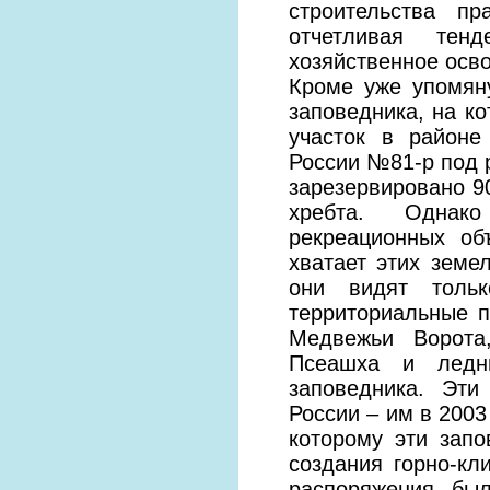
строительства пр
отчетливая тен
хозяйственное осв
Кроме уже упомяну
заповедника, на к
участок в районе
России №81-р под 
зарезервировано 9
хребта. Однако
рекреационных об
хватает этих земе
они видят толь
территориальные 
Медвежьи Ворота
Псеашха и ледн
заповедника. Эти
России – им в 2003
которому эти зап
создания горно-кл
распоряжения был