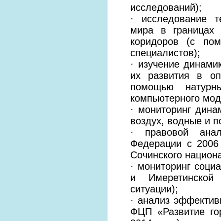
исследований);
· исследование т
мира в границах 
коридоров (с по
специалистов);
· изучение динамик
их развития в о
помощью натурны
компьютерного мод
· мониторинг дин
воздух, водные и п
· правовой анал
Федерации с 2006
Сочинского национа
· мониторинг соци
и Имеретинской 
ситуации);
· анализ эффектив
ФЦП «Развитие гор