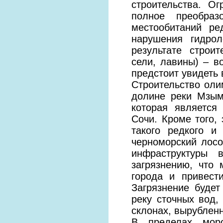
строительства. О
полное преобраз
местообитаний ре
нарушения гидрол
результате строи
сели, лавины) – в
предстоит увидеть 
Строительство оли
долине реки Мзымт
которая является
Сочи. Кроме того,
такого редкого и
черноморский лосо
инфраструктуры
загрязнению, что
города и привест
Загрязнение будет
реку сточных вод,
склонах, вырублен
В пределах морс