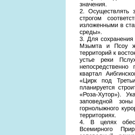
значения.
2. Осуществлять 
строгом соответ
изложенными в ста
среды».
3. Для сохранения
Мзымта и Псоу же
территорий к восто
устье реки Пслу
непосредственно 
квартал Аибгинск
«Цирк под Треть
планируется строи
«Роза-Хутор»). У
заповедной зоны
горнолыжного куро
территориях.
4. В целях обесп
Всемирного При