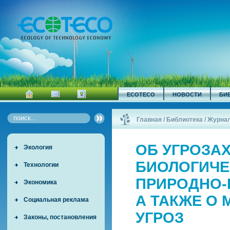
ECOTECO
НОВОСТИ
БИ
Главная
/
Библиотека
/
Журна
РАЗНОО...
/
ОБ УГРОЗА
Экология
БИОЛОГИЧЕ
Технологии
ПРИРОДНО-
Экономика
А ТАКЖЕ О
Социальная реклама
УГРОЗ
Законы, постановления