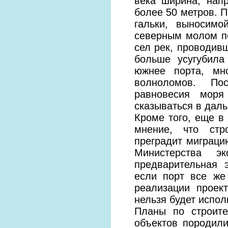
века ширина, нап
более 50 метров. П
гальки, выно­сим
северным молом по
сел рек, проводивш
больше усугубила
южнее порта, мн
волноломов. Пос
равновесия мор
сказываться в дал
Кроме того, еще в
мнение, что стр
преградит миграцию
Министерства э
предварительная 
если порт все же
реализации проек
нельзя будет испол
Планы по строите
объектов породил