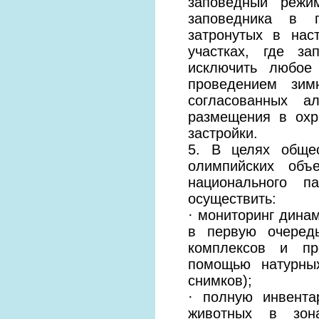
заповедный режи
заповедника в г
затронутых в нас
участках, где за
исключить любое
проведением зим
согласованных а
размещения в охр
застройки.
5. В целях общес
олимпийских объ
национального п
осуществить:
· мониторинг динам
в первую очередь
комплексов и пр
помощью натурны
снимков);
· полную инвента
животных в зон