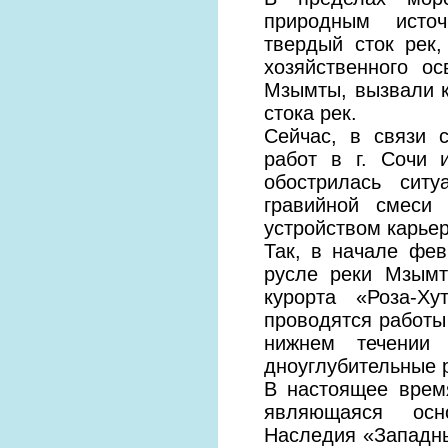
природным источ
твердый сток рек
хозяйственного о
Мзымты, вызвали к
стока рек.
Сейчас, в связи 
работ в г. Сочи 
обострилась ситу
гравийной смеси
устройством карьер
Так, в начале фев
русле реки Мзымт
курорта «Роза-Х
проводятся работы
нижнем течении
дноуглубительные р
В настоящее врем
являющаяся осн
Наследия «Западны