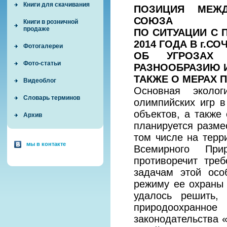
Книги для скачивания
ПОЗИЦИЯ МЕЖД
СОЮЗА
Книги в розничной
продаже
ПО СИТУАЦИИ С 
2014 ГОДА В г.СО
Фотогалереи
ОБ УГРОЗАХ 
Фото-статьи
РАЗНООБРАЗИЮ И
ТАКЖЕ О МЕРАХ 
Видеоблог
Основная эколог
Словарь терминов
олимпийских игр в
объектов, а также
Архив
планируется разме
том числе на терр
мы в контакте
Всемирного При
противоречит тре
задачам этой осо
режиму ее охраны 
удалось решить,
природоохранно
законодательства 