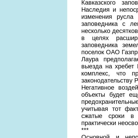
Кавказского запо
Наследия и непоср
изменения русла 
заповедника с л
несколько десятков
в целях расшире
заповедника земе
поселок ОАО Газпр
Лаура предполага
выезда на хребет
комплекс, что п
законодательству 
Негативное возде
объекты будет е
предохранительны
учитывая тот факт
сжатые сроки в 
практически неосв
***
Основной и непо