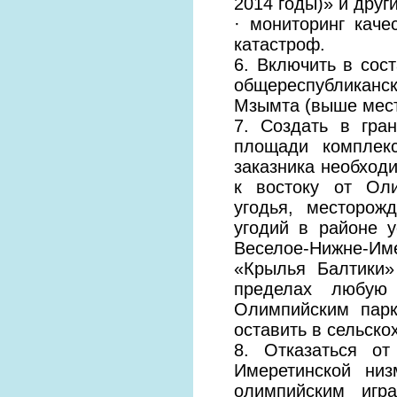
2014 годы)» и друг
· мониторинг каче
катастроф.
6. Включить в сос
общереспубликанск
Мзымта (выше мест
7. Создать в гра
площади комплекс
заказника необход
к востоку от Оли
угодья, месторож
угодий в районе у
Веселое-Нижне-Им
«Крылья Балтики»
пределах любую 
Олимпийским парк
оставить в сельско
8. Отказаться от
Имеретинской низ
олимпийским игра