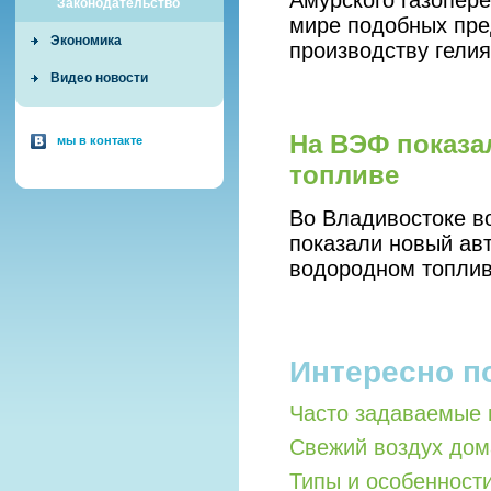
Амурского газопер
Законодательство
мире подобных пре
Экономика
производству гелия
Видео новости
На ВЭФ показа
мы в контакте
топливе
Во Владивостоке в
показали новый ав
водородном топлив
Интересно п
Часто задаваемые 
Свежий воздух дом
Типы и особенност