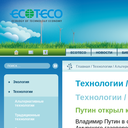
ECOTECO
НОВОСТИ
БИ
Главная
/
Технологии / Альте
Технологии 
Экология
Технологии
Технологии 
Альтернативные
технологии
Путин открыл 
Традиционные
технологии
Владимир Путин в 