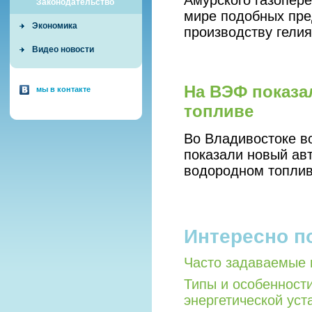
Амурского газопер
Законодательство
мире подобных пре
Экономика
производству гелия
Видео новости
На ВЭФ показа
мы в контакте
топливе
Во Владивостоке в
показали новый ав
водородном топлив
Интересно п
Часто задаваемые 
Типы и особенност
энергетической уст