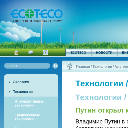
ECOTECO
НОВОСТИ
БИ
Главная
/
Технологии / Альте
Технологии 
Экология
Технологии
Технологии 
Альтернативные
технологии
Путин открыл 
Традиционные
технологии
Владимир Путин в 