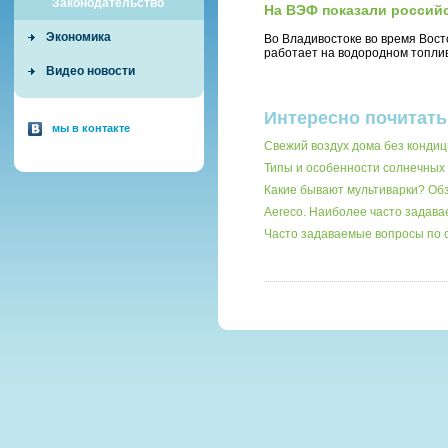
Законодательство
На ВЭФ показали россий
Экономика
Во Владивостоке во время Вост
работает на водородном топли
Видео новости
Интересно почитать
мы в контакте
Свежий воздух дома без кондиц
Типы и особенности солнечных 
Какие бывают мультиварки? О
Aereco. Наиболее часто задав
Часто задаваемые вопросы по