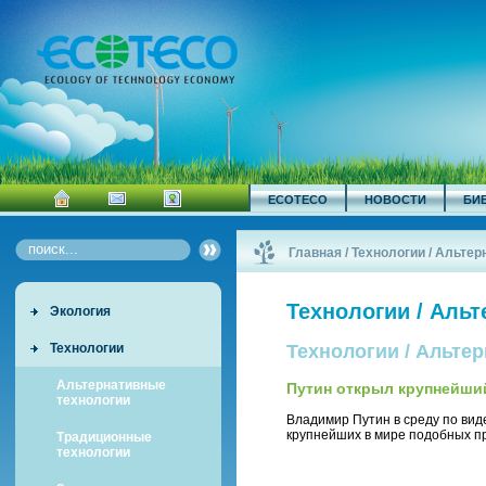
ECOTECO
НОВОСТИ
БИ
Главная
/
Технологии / Альте
Технологии / Аль
Экология
Технологии
Технологии / Альте
Альтернативные
Путин открыл крупнейший
технологии
Владимир Путин в среду по вид
крупнейших в мире подобных пр
Традиционные
технологии