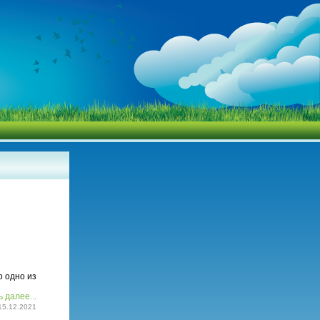
о одно из
 далее...
15.12.2021