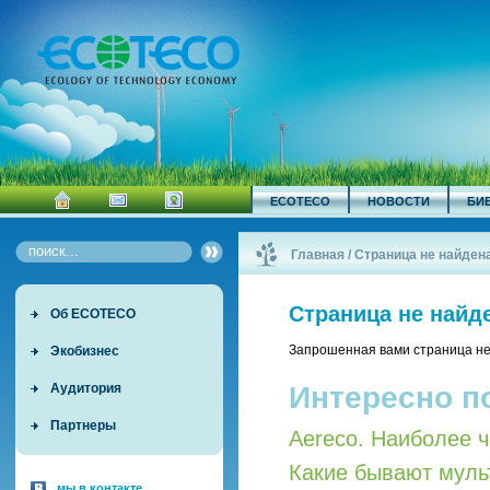
ECOTECO
НОВОСТИ
БИ
Главная
/
Страница не найден
Страница не найд
Об ECOTECO
Запрошенная вами страница не
Экобизнес
Интересно п
Аудитория
Партнеры
Aereco. Наиболее 
Какие бывают мул
мы в контакте