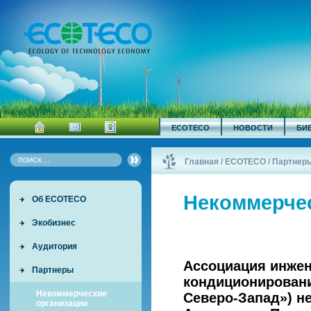
ECOTECO
НОВОСТИ
БИ
Главная
/
ECOTECO
/
Партнер
Некоммерче
Об ECOTECO
Экобизнес
Аудитория
Ассоциация инжен
Партнеры
кондиционировани
Некоммерческие
Северо-Запад») н
организации