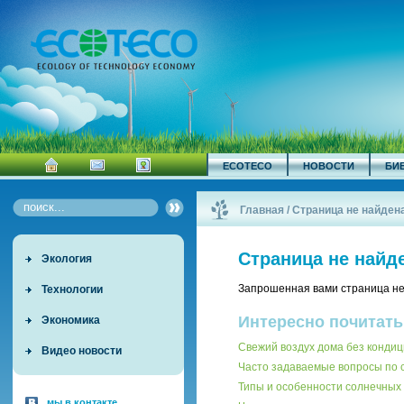
ECOTECO
НОВОСТИ
БИ
Главная
/
Страница не найден
Страница не найд
Экология
Запрошенная вами страница не
Технологии
Интересно почитать
Экономика
Свежий воздух дома без кондиц
Видео новости
Часто задаваемые вопросы по
Типы и особенности солнечных 
мы в контакте