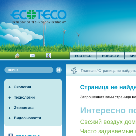
ECOTECO
НОВОСТИ
БИ
Главная
/
Страница не найден
Страница не найд
Экология
Запрошенная вами страница не
Технологии
Интересно п
Экономика
Видео новости
Свежий воздух дом
Часто задаваемые 
мы в контакте