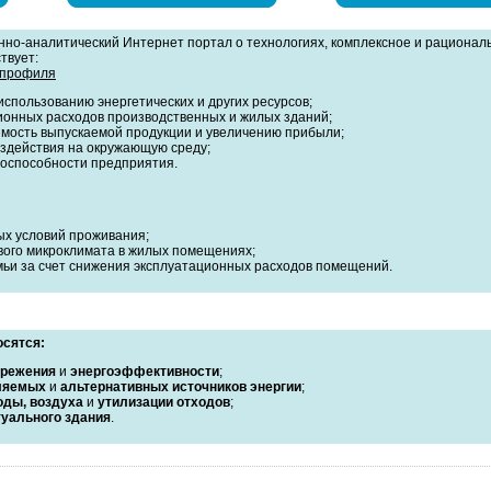
но-аналитический Интернет портал о технологиях, комплексное и рационал
твует:
 профиля
спользованию энергетических и других ресурсов;
онных расходов производственных и жилых зданий;
мость выпускаемой продукции и увеличению прибыли;
здействия на окружающую среду;
тоспособности предприятия.
х условий проживания;
ого микроклимата в жилых помещениях;
ьи за счет снижения эксплуатационных расходов помещений.
осятся:
ережения
и
энергоэффективности
;
ляемых
и
альтернативных источников энергии
;
оды, воздуха
и
утилизации отходов
;
уального здания
.