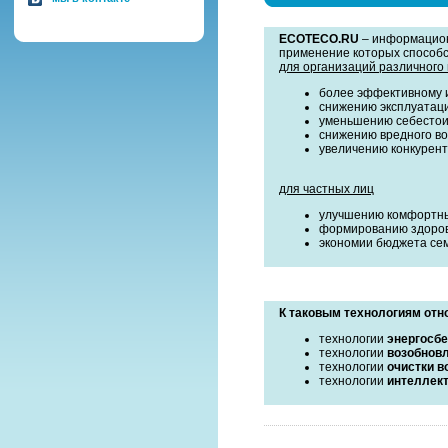
ECOTECO.RU
– информацион
применение которых способс
для организаций различного
более эффективному и
снижению эксплуатаци
уменьшению себестои
снижению вредного во
увеличению конкурен
для частных лиц
улучшению комфортны
формированию здоров
экономии бюджета сем
К таковым технологиям отн
технологии
энергосб
технологии
возобнов
технологии
очистки в
технологии
интеллект