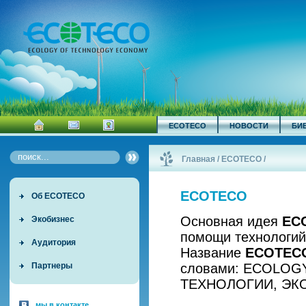
ECOTECO
НОВОСТИ
БИ
Главная
/
ECOTECO
/
ECOTECO
Об ECOTECO
Основная идея
EC
Экобизнес
помощи технологий
Аудитория
Название
ECOTEC
словами: ECOLOG
Партнеры
ТЕХНОЛОГИИ, ЭК
мы в контакте