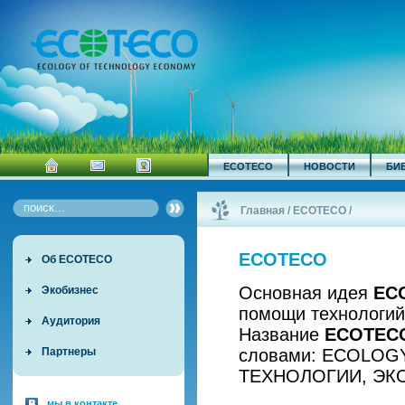
ECOTECO
НОВОСТИ
БИ
Главная
/
ECOTECO
/
ECOTECO
Об ECOTECO
Основная идея
EC
Экобизнес
помощи технологий
Аудитория
Название
ECOTEC
словами: ECOLOG
Партнеры
ТЕХНОЛОГИИ, ЭК
мы в контакте