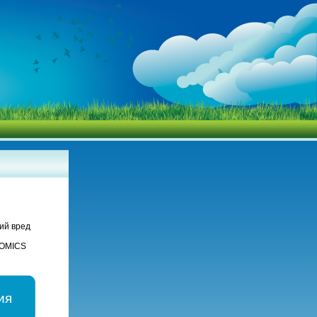
ий вред
NOMICS
ия