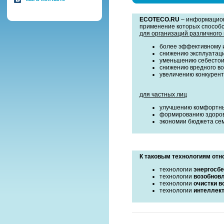
ECOTECO.RU
– информацион
применение которых способс
для организаций различного
более эффективному и
снижению эксплуатаци
уменьшению себестои
снижению вредного во
увеличению конкурен
для частных лиц
улучшению комфортны
формированию здоров
экономии бюджета сем
К таковым технологиям отн
технологии
энергосб
технологии
возобнов
технологии
очистки в
технологии
интеллект