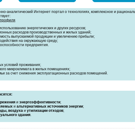
но-аналитический Интернет портал о технологиях, комплексное и рационал
твует:
 профиля
спользованию энергетических и других ресурсов;
онных расходов производственных и жилых зданий;
мость выпускаемой продукции и увеличению прибыли;
здействия на окружающую среду;
тоспособности предприятия.
х условий проживания;
ого микроклимата в жилых помещениях;
ьи за счет снижения эксплуатационных расходов помещений.
осятся:
ережения
и
энергоэффективности
;
ляемых
и
альтернативных источников энергии
;
оды, воздуха
и
утилизации отходов
;
уального здания
.