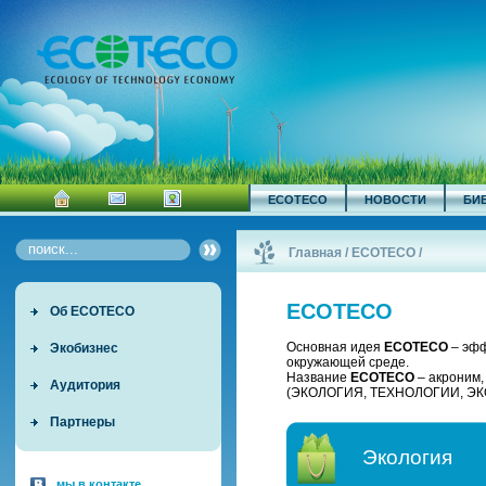
ECOTECO
НОВОСТИ
БИ
Главная
/
ECOTECO
/
ECOTECO
Об ECOTECO
Основная идея
ECOTECO
– эфф
Экобизнес
окружающей среде.
Название
ECOTECO
– акроним
Аудитория
(ЭКОЛОГИЯ, ТЕХНОЛОГИИ, ЭК
Партнеры
Экология
мы в контакте