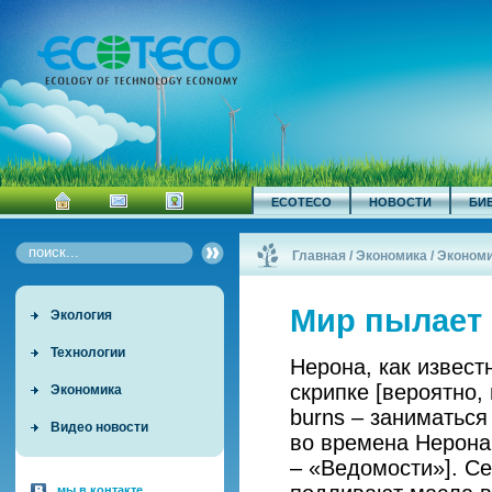
ECOTECO
НОВОСТИ
БИ
Главная
/
Экономика / Эконом
Мир пылает
Экология
Технологии
Нерона, как известн
скрипке [вероятно,
Экономика
burns – заниматься
Видео новости
во времена Нерона 
– «Ведомости»]. С
мы в контакте