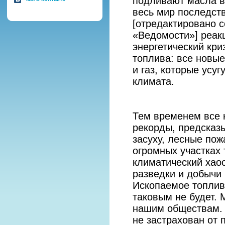
подливают масла в
весь мир последст
[отредактировано с
«Ведомости»] реак
энергетический кр
топлива: все новы
и газ, которые усу
климата.
Тем временем все 
рекорды, предсказ
засуху, лесные по
огромных участках
климатический хао
разведки и добычи
Ископаемое топлив
таковым не будет.
нашим обществам. 
не застрахован от 