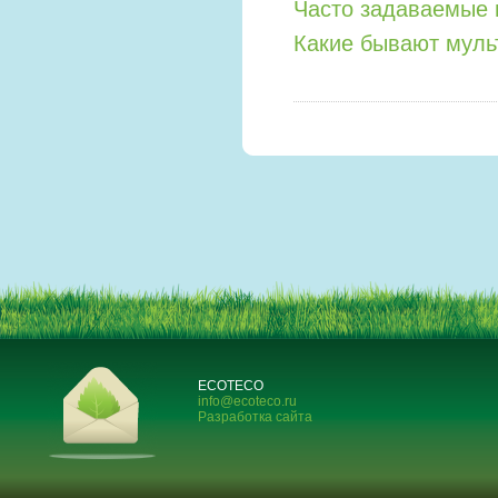
Часто задаваемые 
Какие бывают мул
ECOTECO
info@ecoteco.ru
Разработка сайта