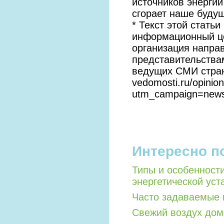
источников энергии
сгорает наше буду
* Текст этой стать
информационный це
организация направ
представительствам
ведущих СМИ стран
vedomosti.ru/opinion
utm_campaign=new
Интересно п
Типы и особенност
энергетической уст
Часто задаваемые 
Свежий воздух дом