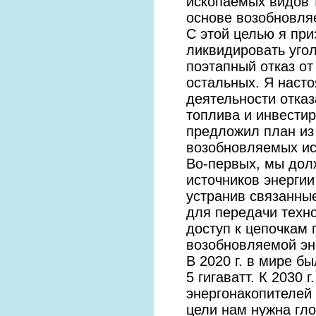
ископаемых видов т
основе возобновля
С этой целью я пр
ликвидировать уго
поэтапный отказ от 
остальных. Я наст
деятельности отка
топлива и инвестир
предложил план из
возобновляемых ис
Во-первых, мы дол
источников энерги
устранив связанны
для передачи техн
доступ к цепочкам 
возобновляемой эн
В 2020 г. в мире 
5 гигаватт. К 2030
энергонакопителей 
цели нам нужна гло