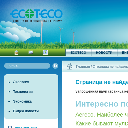
ECOTECO
НОВОСТИ
БИ
Главная
/
Страница не найден
Страница не найд
Экология
Запрошенная вами страница не
Технологии
Интересно п
Экономика
Видео новости
Aereco. Наиболее 
Какие бывают мул
мы в контакте