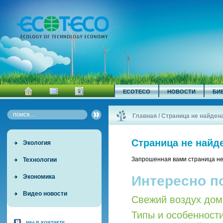
ECOTECO
НОВОСТИ
БИ
Главная
/
Страница не найден
Страница не найд
Экология
Запрошенная вами страница не
Технологии
Интересно п
Экономика
Видео новости
Свежий воздух дом
Типы и особенност
мы в контакте