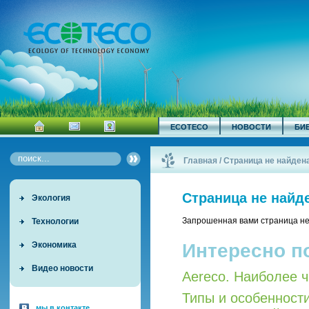
ECOTECO
НОВОСТИ
БИ
Главная
/
Страница не найден
Страница не найд
Экология
Запрошенная вами страница не
Технологии
Интересно п
Экономика
Видео новости
Aereco. Наиболее 
Типы и особенност
мы в контакте