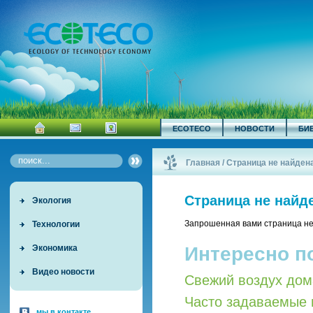
ECOTECO
НОВОСТИ
БИ
Главная
/
Страница не найден
Страница не найд
Экология
Запрошенная вами страница не
Технологии
Интересно п
Экономика
Видео новости
Свежий воздух дом
Часто задаваемые 
мы в контакте