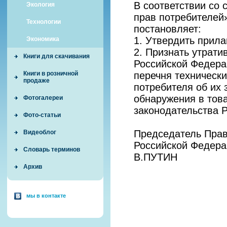
В соответствии со 
Экология
прав потребителей
Технологии
постановляет:
1. Утвердить прил
Экономика
2. Признать утрат
Книги для скачивания
Российской Федерац
перечня техническ
Книги в розничной
продаже
потребителя об их
обнаружения в тов
Фотогалереи
законодательства Р
Фото-статьи
Председатель Прав
Видеоблог
Российской Федера
Словарь терминов
В.ПУТИН
Архив
мы в контакте