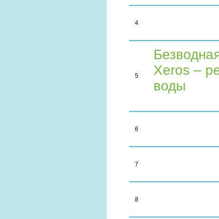
4
Безводная
Xeros – 
5
воды
6
7
8