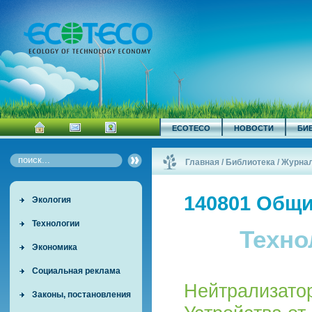
ECOTECO
НОВОСТИ
БИ
Главная
/
Библиотека
/
Журна
140801 Общи
Экология
Технологии
Техно
Экономика
Социальная реклама
Нейтрализато
Законы, постановления