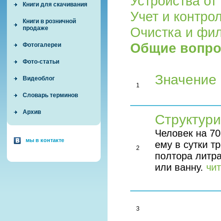
Устройства от
Книги для скачивания
Учет и контро
Книги в розничной
продаже
Очистка и фи
Общие вопро
Фотогалереи
Фото-статьи
Значение 
Видеоблог
1
Словарь терминов
Архив
Структур
Человек на 7
мы в контакте
ему в сутки т
2
полтора литра
или ванну.
чи
3