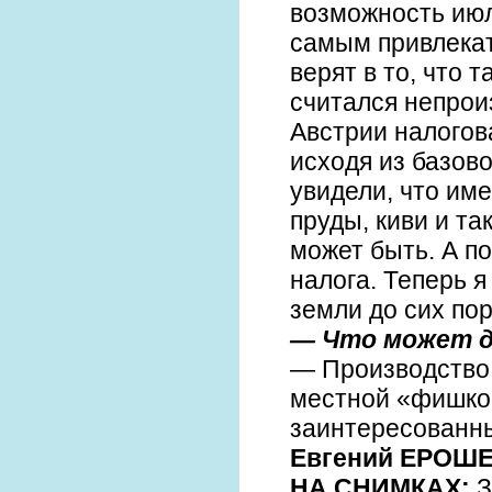
возможность июл
самым привлекат
верят в то, что 
считался непрои
Австрии налогов
исходя из базово
увидели, что им
пруды, киви и та
может быть. А п
налога. Теперь я
земли до сих по
— Что может д
— Производство 
местной «фишкой
заинтересованн
Евгений ЕРОШЕ
НА СНИМКАХ:
З