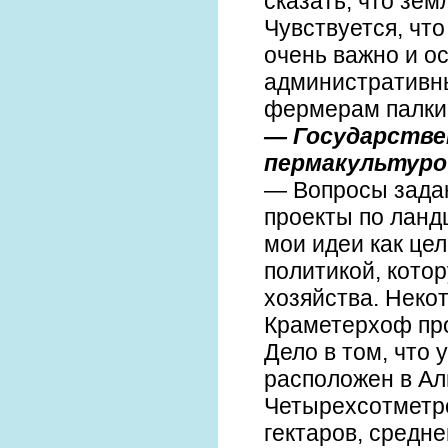
сказать, что зе
Чувствуется, что
очень важно и ос
административны
фермерам палки 
— Государстве
пермакультуро
— Вопросы задаю
проекты по ланд
мои идеи как цел
политикой, кото
хозяйства. Неко
Краметерхоф про
Дело в том, что 
расположен в Ал
Четырехсотметро
гектаров, средне