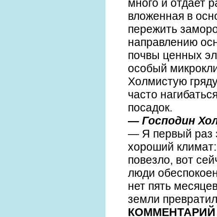
много и отдает 
вложенная в осн
пережить заморо
направлению осн
почвы ценных эл
особый микрокли
Холмистую гряду
часто нагибатьс
посадок.
— Господин Хо
— Я первый раз з
хороший климат:
повезло, вот сей
люди обеспокоен
нет пять месяцев
земли превратил
КОММЕНТАРИЙ