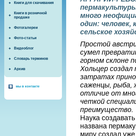
Книги для скачивания
пермакультуры
Книги в розничной
много неофициа
продаже
один: человек
Фотогалереи
сельское хозяй
Фото-статьи
Простой австри
Видеоблог
сумел преврати
Словарь терминов
горном склоне 
Хольцер создал
Архив
затратах прино
саженцы, рыба, 
мы в контакте
отличие от мно
четкой специали
преимущество.
Наука создавать
названа пермаку
миру создал уже