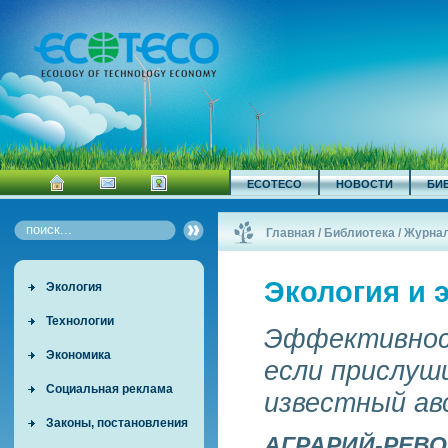
ECOTECO
НОВОСТИ
БИ
Главная
/
Библиотека
/
Журна
Экология и 
Экология
Технологии
Эффективнос
Экономика
если прислуш
Социальная реклама
известный ав
Законы, постановления
АГРАРИЙ-РЕВО