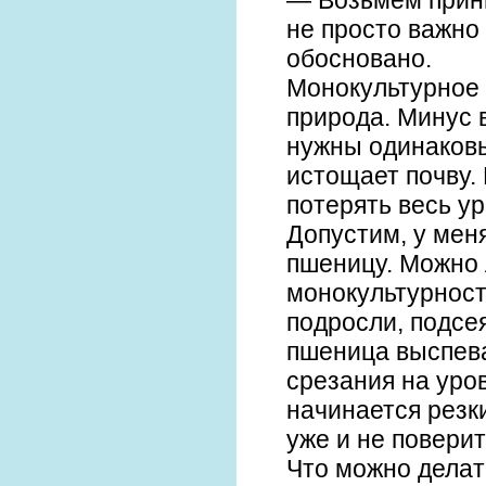
— Возьмем принц
не просто важно
обосновано.
Монокультурное 
природа. Минус в
нужны одинаковы
истощает почву. 
потерять весь у
Допустим, у мен
пшеницу. Можно 
монокультурност
подросли, подсея
пшеница выспева
срезания на уро
начинается резк
уже и не повери
Что можно делат