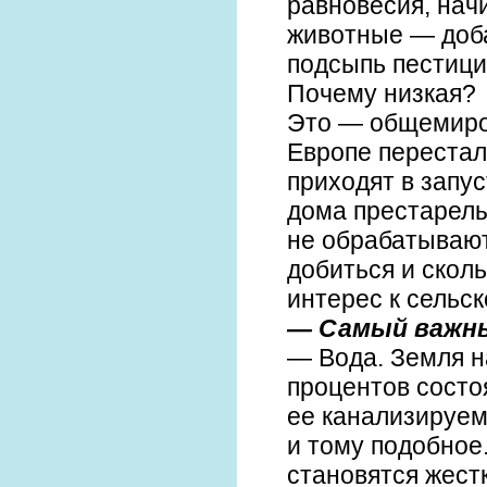
равновесия, нач
животные — доба
подсыпь пестици
Почему низкая?
Это — общемиров
Европе перестал
приходят в запу
дома престарелы
не обрабатывают
добиться и скол
интерес к сельск
— Самый важны
— Вода. Земля н
процентов состо
ее канализируем
и тому подобное
становятся жест