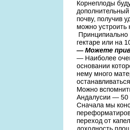
Корнеплоды буду
дополнительный 
почву, получив у
можно устроить 
Принципиально н
гектаре или на 1
— Можете прив
— Наиболее оче
основании котор
нему много мате
останавливаться
Можно вспомнить
Андалусии — 50 
Сначала мы конс
переформатирова
переход от капе
доходность площ