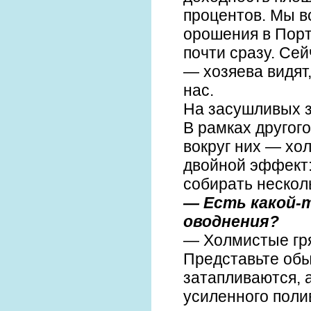
процентов. Мы в
орошения в Порт
почти сразу. Се
— хозяева видят,
нас.
На засушливых з
В рамках другог
вокруг них — хо
двойной эффект:
собирать нескол
— Есть какой-
оводнения?
— Холмистые гря
Представьте обы
затапливаются, 
усиленного полив