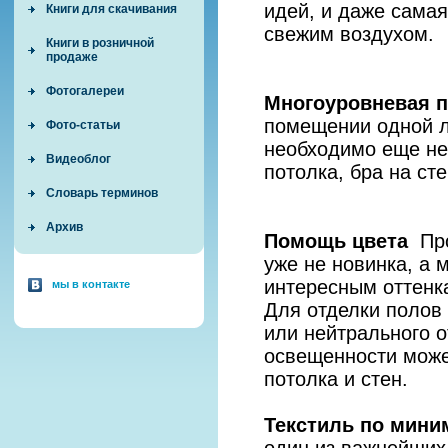
идей, и даже сама
Книги для скачивания
свежим воздухом.
Книги в розничной
продаже
Фотогалереи
Многоуровневая 
помещении одной л
Фото-статьи
необходимо еще не
Видеоблог
потолка, бра на ст
Словарь терминов
Архив
Помощь цвета
Про
уже не новинка, а 
интересным оттенк
мы в контакте
Для отделки полов
или нейтрального 
освещенности может
потолка и стен.
Текстиль по мини
один из важнейших 