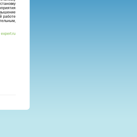
становку
оприятия
овышение
й работе
тельным,
expert.ru