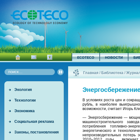
ECOTECO
НОВОСТИ
БИ
Главная
/
Библиотека
/
Журна
Энергосбережение
Экология
В условиях роста цен и сокращ
Технологии
рубль, в наиболее выигрышно
возможности, считает Игорь Кл
Экономика
— Энергосбережение — мощный
Социальная реклама
машиностроительного завод
потребления топливно-энерг
энергетического и технологич
Законы, постановления
непроизводительных потерь 
2010–2012 годы, включает 