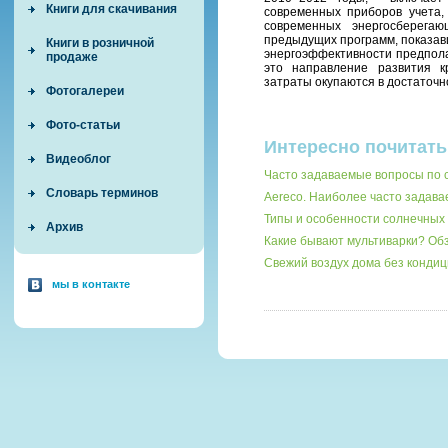
Книги для скачивания
современных приборов учета,
современных энергосберега
предыдущих программ, показа
Книги в розничной
энергоэффективности предпола
продаже
это направление развития к
затраты окупаются в достаточно
Фотогалереи
Фото-статьи
Интересно почитать
Видеоблог
Часто задаваемые вопросы по 
Словарь терминов
Aereco. Наиболее часто задав
Типы и особенности солнечных 
Архив
Какие бывают мультиварки? О
Свежий воздух дома без кондиц
мы в контакте