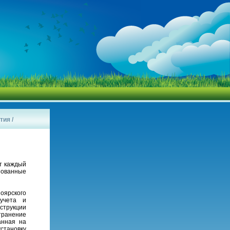
тия
/
ют каждый
зованные
оярского
учета и
струкции
транение
анная на
становку