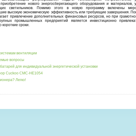
 приобретение нового энергосберегающего оборудования и материалов, у
ющих светильников. Помимо этого в новую программу включены мер
вшие высокую экономическую эффективность или требующие завершения. П
гает привлечение дополнительных финансовых ресурсов, но при грамотно
рупных промышленных предприятий является инвестиционно привлека
 короткие сроки.
системам вентиляции
аемые вопросы
батарей для индивидуальной энергетической установки
бзор Cuckoo CMC-HE1054
ионера? Легко!