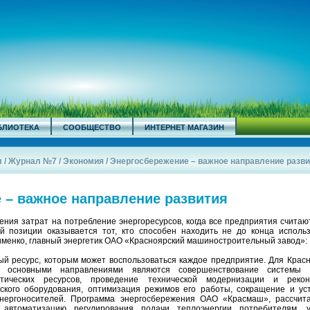
БЛИОТЕКА
СООБЩЕСТВО
ИНТЕРНЕТ МАГАЗИН
л
/
Журнал №7
/
Экономия
/
Энергосбережение – важное направление разви
 – важное направление развития
ения затрат на потребление энергоресурсов, когда все предприятия счита
й позиции оказывается тот, кто способен находить не до конца исполь
именко, главный энергетик ОАО «Красноярский машиностроительный завод»:
 ресурс, которым может воспользоваться каждое предприятие. Для Красн
а основными направлениями являются совершенствование системы 
етических ресурсов, проведение технической модернизации и рекон
еского оборудования, оптимизация режимов его работы, сокращение и ус
энергоносителей. Программа энергосбережения ОАО «Красмаш», рассчит
автоматизацию регулирования подачи теплоэнергии потребителям, у