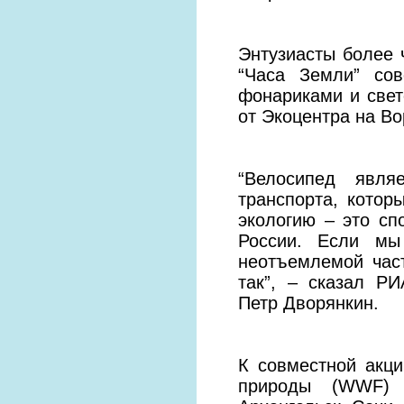
Энтузиасты более 
“Часа Земли” сов
фонариками и свет
от Экоцентра на Во
“Велосипед явл
транспорта, котор
экологию – это сп
России. Если мы
неотъемлемой час
так”, – сказал Р
Петр Дворянкин.
К совместной акц
природы (WWF) Р