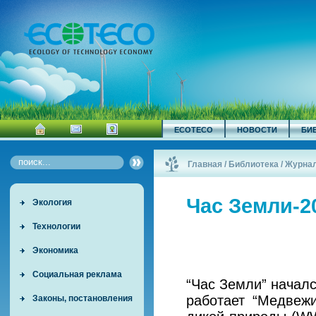
ECOTECO
НОВОСТИ
БИ
Главная
/
Библиотека
/
Журна
Час Земли-20
Экология
Технологии
Экономика
Социальная реклама
“Час Земли” началс
работает “Медвеж
Законы, постановления