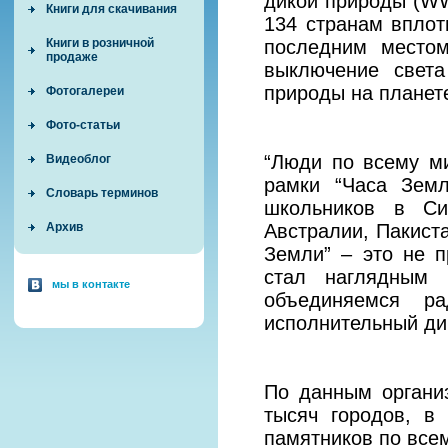
дикой природы (WW
Книги для скачивания
134 странам вплот
последним местом
Книги в розничной
продаже
выключение свет
природы на планет
Фотогалереи
Фото-статьи
“Люди по всему м
Видеоблог
рамки “Часа Земл
Словарь терминов
школьников в Си
Австралии, Пакиста
Архив
Земли” – это не п
стал наглядным 
мы в контакте
объединяемся р
исполнительный ди
По данным организ
тысяч городов, в
памятников по всем