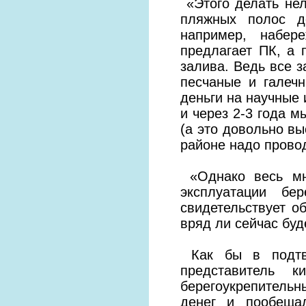
«Этого делать нел
пляжных полос д
например, набер
предлагает ПК, а 
залива. Ведь все з
песчаные и галеч
деньги на научные 
и через 2-3 года 
(а это довольно вы
районе надо прово
«Однако весь мно
эксплуатации бе
свидетельствует о
вряд ли сейчас буд
Как бы в подтве
представитель к
берегоукрепительн
денег и пообеща