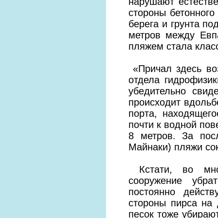
нарушают естестве
стороны бетонного
берега и грунта по
метров между Евп
пляжем стала клас
«Причал здесь воз
отдела гидрофизи
убедительно свид
происходит вдольб
порта, находящег
почти к водной пов
8 метров. За пос
Майнаки) пляжи сок
Кстати, во мног
сооружение убра
постоянно дейст
стороны пирса на 
песок тоже убирают