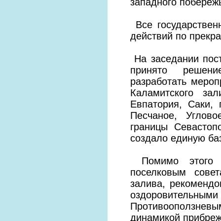
западного побереж
Все государствен
действий по прекр
На заседании пос
принято решени
разработать мероп
Каламитского зал
Евпатория, Саки, 
Песчаное, Углов
границы Севастоп
создало единую ба
Помимо этого ра
поселковым сове
залива, рекомендо
оздоровительн
Противооползне
динамикой прибреж