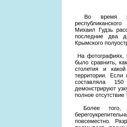
Во время засе
республиканског
Михаил Гудзь рас
последние два д
Крымского полуост
На фотографиях, 
было сравнить, ка
столетия и како
территории. Если
составляла 150
демонстрируют узк
полное отсутствие 
Более того, к
берегоукрепите
повсеместно. Раз