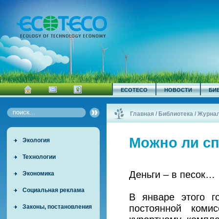
ECOTECO
НОВОСТИ
БИ
Главная
/
Библиотека
/
Журна
Можно ли сп
Экология
Технологии
Деньги – в песок…
Экономика
Социальная реклама
В январе этого г
постоянной коми
Законы, постановления