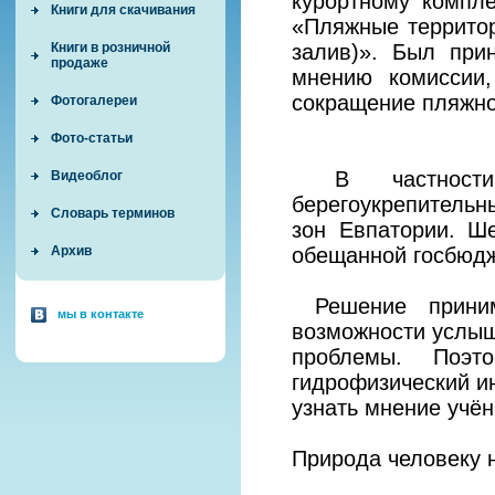
курортному компл
Книги для скачивания
«Пляжные территор
залив)». Был при
Книги в розничной
продаже
мнению комиссии,
сокращение пляжно
Фотогалереи
Фото-статьи
В частности, 
Видеоблог
берегоукрепительн
Словарь терминов
зон Евпатории. Ш
обещанной госбюдж
Архив
Решение приним
мы в контакте
возможности услыш
проблемы. Поэт
гидрофизический и
узнать мнение учё
Природа человеку н