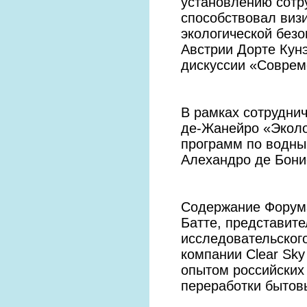
установлению сотр
способствовал визи
экологической без
Австрии Дорте Кун
дискуссии «Соврем
В рамках сотруднич
де-Жанейро «Эколо
программ по водны
Алехандро де Бони
Содержание Форума
Батте, представит
исследовательского
компании Clear Sky
опытом российских 
переработки бытов