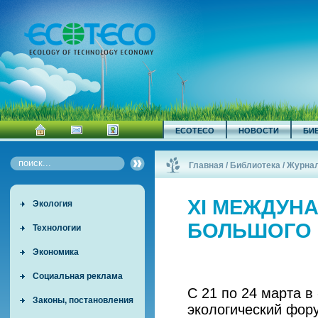
ECOTECO
НОВОСТИ
БИ
Главная
/
Библиотека
/
Журна
ГОРОДА»
/
ХI МЕЖДУН
Экология
БОЛЬШОГО 
Технологии
Экономика
Социальная реклама
C 21 по 24 марта 
Законы, постановления
экологический фору