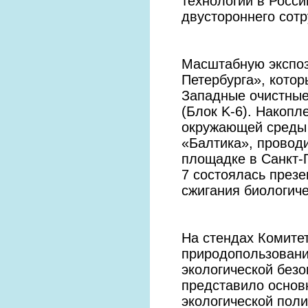
технологии в Росс
двустороннего сотр
Масштабную экспоз
Петербурга», котор
Западные очистны
(Блок K-6). Накоп
окружающей среды 
«Балтика», провод
площадке в Санкт-
7 состоялась през
сжигания биологич
На стендах Комитет
природопользовани
экологической без
представило основ
экологической поли