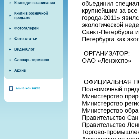
объединил специали
Книги для скачивания
крупнейшим за все
Книги в розничной
города-2011» явил
продаже
экологической нед
Фотогалереи
Санкт-Петербурга 
Петербурга как эко
Фото-статьи
Видеоблог
ОРГАНИЗАТОР:
ОАО «Ленэкспо»
Словарь терминов
Архив
ОФИЦИАЛЬНАЯ П
Полномочный пред
мы в контакте
Министерство прир
Министерство реги
Министерство обра
Правительство Сан
Правительство Лен
Торгово-промышле
Ассоциация поддер