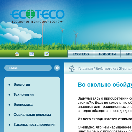
ECOTECO
НОВОСТИ
БИ
Главная
/
Библиотека
/
Журна
Во сколько обойд
Экология
Технологии
Задумываясь о приобретении со
стоить?». Ведь не секрет, что 
Экономика
аналогов для традиционных эне
сегодня обходятся гораздо деш
Социальная реклама
Из чего складывается стоимо
Законы, постановления
Очевидно, что чем насыщеннее 
идет ли речь о приобретении п