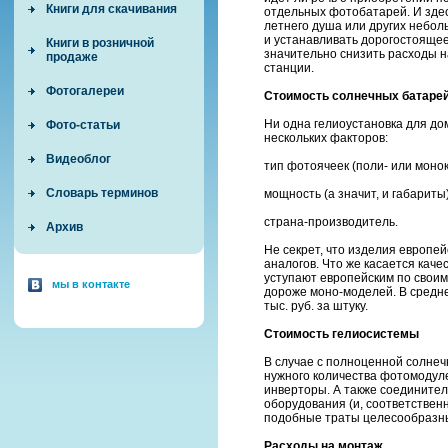
Книги для скачивания
отдельных фотобатарей. И здес
летнего душа или других небол
и устанавливать дорогостоящее
Книги в розничной
значительно снизить расходы н
продаже
станции.
Фотогалереи
Стоимость солнечных батаре
Ни одна гелиоустановка для до
Фото-статьи
нескольких факторов:
Видеоблог
тип фотоячеек (поли- или монок
Словарь терминов
мощность (а значит, и габариты)
страна-производитель.
Архив
Не секрет, что изделия европе
аналогов. Что же касается каче
уступают европейским по свои
мы в контакте
дороже моно-моделей. В средне
тыс. руб. за штуку.
Стоимость гелиосистемы
В случае с полноценной солнеч
нужного количества фотомодул
инверторы. А также соедините
оборудования (и, соответствен
подобные траты целесообразны,
Расходы на монтаж