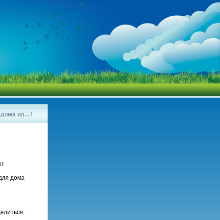
дома ил...
/
ет
 для дома
елиться,