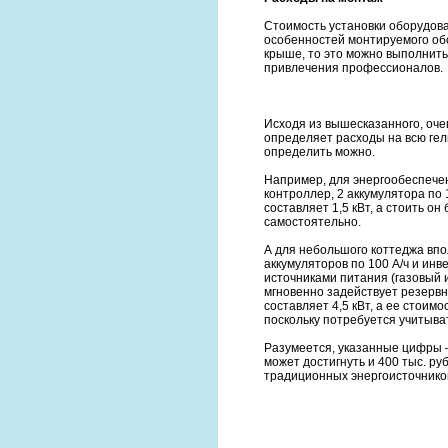
Стоимость установки оборудован
особенностей монтируемого обо
крыше, то это можно выполнить
привлечения профессионалов.
Исходя из вышесказанного, оче
определяет расходы на всю гел
определить можно.
Например, для энергообеспечен
контроллер, 2 аккумулятора по
составляет 1,5 кВт, а стоить о
самостоятельно.
А для небольшого коттеджа впо
аккумуляторов по 100 А/ч и инв
источниками питания (газовый 
мгновенно задействует резерв
составляет 4,5 кВт, а ее стоим
поскольку потребуется учитыва
Разумеется, указанные цифры –
может достигнуть и 400 тыс. ру
традиционных энергоисточников