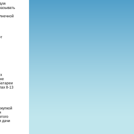
 для
казывать
олнечной
от
их
 не
батареи
лах 8-13
окупкой
и
этого
я дачи