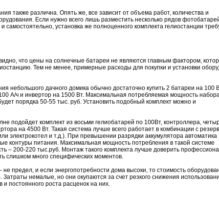
ия также различна. Опять же, все зависит от объема работ, количества и
рудования. Если нужно всего лишь разместить несколько рядов фотобатаре
 и самостоятельно, установка же полноценного комплекта гелиостанции треб
видно, что цены на солнечные батареи не являются главным фактором, кото
иостанцию. Тем не менее, примерные расходы для покупки и установки обор
ия небольшого дачного домика обычно достаточно купить 2 батареи на 100 В
 100 А/ч и инвертор на 1500 Вт. Максимальная потребляемая мощность набор
н будет порядка 50-55 тыс. руб. Установить подобный комплект можно и
лне подойдет комплект из восьми гелиобатарей по 100Вт, контроллера, четы
ертора на 4500 Вт. Такая система лучше всего работает в комбинации с резе
или электрокотел и т.д.). При превышении разрядки аккумулятора автоматика
ные контуры питания. Максимальная мощность потребления в такой системе
ость – 200-220 тыс.руб. Монтаж такого комплекта лучше доверить профессион
ть слишком много специфических моментов.
 не предел, и если энергопотребности дома высоки, то стоимость оборудова
б. Затраты немалые, но они окупаются за счет резкого снижения использован
 и постоянного роста расценок на них.