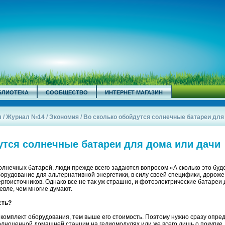
БЛИОТЕКА
СООБЩЕСТВО
ИНТЕРНЕТ МАГАЗИН
л
/
Журнал №14
/
Экономия
/
Во сколько обойдутся солнечные батареи для 
утся солнечные батареи для дома или дачи
лнечных батарей, люди прежде всего задаются вопросом «А сколько это буд
оборудование для альтернативной энергетики, в силу своей специфики, дороже
ргоисточников. Однако все не так уж страшно, и фотоэлектрические батареи
евле, чем многие думают.
сть?
комплект оборудования, тем выше его стоимость. Поэтому нужно сразу опред
олноценной домашней станции на гелиомодулях или же всего лишь о покупке