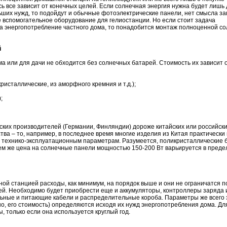
ь все зависит от конечных целей. Если солнечная энергия нужна будет лишь
ьших нужд, то подойдут и обычные фотоэлектрические панели, нет смысла за
 вспомогательное оборудование для гелиостанции. Но если стоит задача
а энергопотребление частного дома, то понадобится монтаж полноценной с
й
ма или для дачи не обходится без солнечных батарей. Стоимость их зависит 
ристаллические, из аморфного кремния и т.д.);
;
йских производителей (Германии, Финляндии) дороже китайских или российск
ства – то, например, в последнее время многие изделия из Китая практически
м технико-эксплуатационным параметрам. Разумеется, поликристаллические 
м же цена на солнечные панели мощностью 150-200 Вт варьируется в преде
ной станцией расходы, как минимум, на порядок выше и они не ограничатся п
ей. Необходимо будет приобрести еще и аккумуляторы, контроллеры заряда 
льные и питающие кабели и распределительные короба. Параметры же всего 
но, его стоимость) определяются исходя их нужд энергопотребления дома. Дл
 только если она используется круглый год.