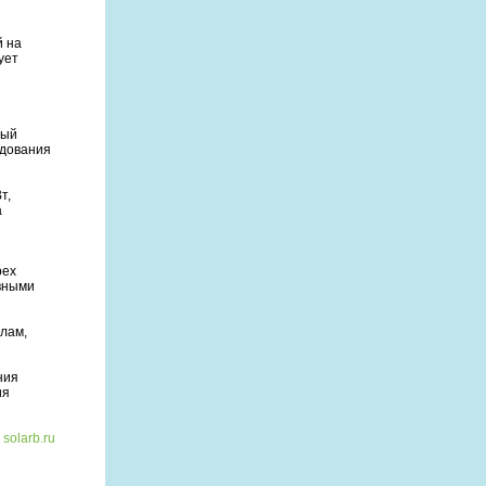
й на
ует
рый
удования
т,
а
рех
рвными
алам,
ния
ия
solarb.ru