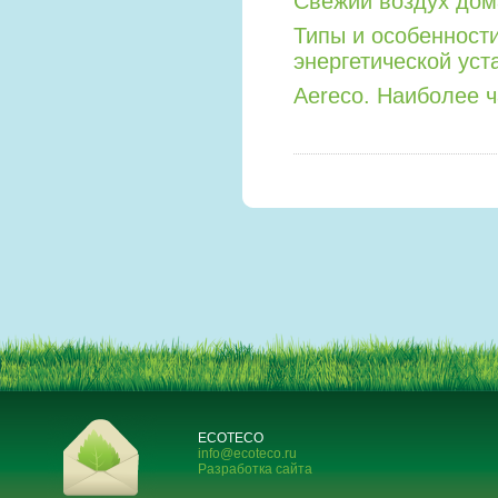
Свежий воздух дом
Типы и особенност
энергетической уст
Aereco. Наиболее 
ECOTECO
info@ecoteco.ru
Разработка сайта