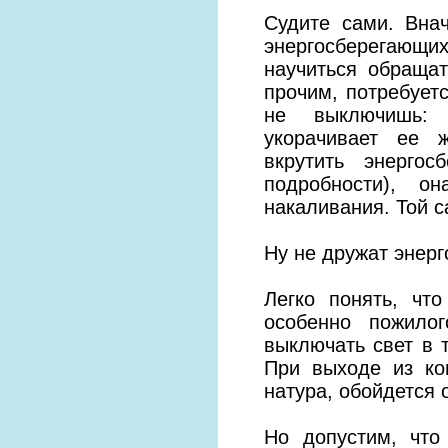
Судите сами. Вна
энергосберегающи
научиться обращат
прочим, потребует
не выключишь: 
укорачивает ее 
вкрутить энерго
подробности), о
накаливания. Той с
Ну не дружат энер
Легко понять, что
особенно пожило
выключать свет в 
При выходе из ко
натура, обойдется 
Но допустим, что