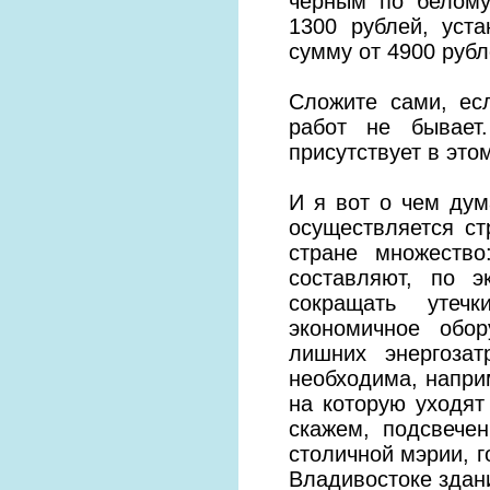
черным по белому
1300 рублей, уст
сумму от 4900 рубл
Сложите сами, ес
работ не бывает
присутствует в это
И я вот о чем дум
осуществляется ст
стране множеств
составляют, по 
сокращать утечк
экономичное обор
лишних энергоза
необходима, наприм
на которую уходят
скажем, подсвече
столичной мэрии, г
Владивостоке здани