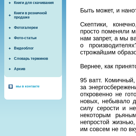
Книги для скачивания
Быть может, и нано
Книги в розничной
продаже
Скептики, конечн
Фотогалереи
просто поменяли м
нам запрет, а мы в
Фото-статьи
о производителя
Видеоблог
строжайшим образо
Словарь терминов
Вернее, как принято
Архив
95 ватт. Комичный,
за энергосбережен
мы в контакте
откровенно не гот
новых, небывало д
силу серости и не
некоторым рьяны
непростой жизнью
им совсем не по вк