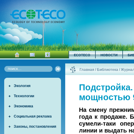
ECOTECO
НОВОСТИ
БИ
Главная
/
Библиотека
/
Журна
Подстройка.
Экология
мощностью 
Технологии
Экономика
На смену прежни
года к продаже. 
Социальная реклама
сумели-таки опе
Законы, постановления
линии и выдать н