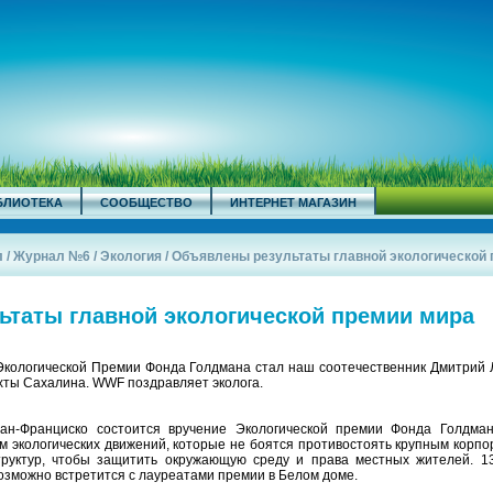
БЛИОТЕКА
СООБЩЕСТВО
ИНТЕРНЕТ МАГАЗИН
л
/
Журнал №6
/
Экология
/
Объявлены результаты главной экологической п
таты главной экологической премии мира
кологической Премии Фонда Голдмана стал наш соотечественник Дмитрий 
хты Сахалина. WWF поздравляет эколога.
ан-Франциско состоится вручение Экологической премии Фонда Голдма
м экологических движений, которые не боятся противостоять крупным корпо
труктур, чтобы защитить окружающую среду и права местных жителей. 1
зможно встретится с лауреатами премии в Белом доме.