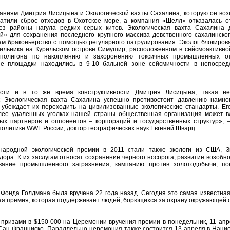
ниям Дмитрия Лисицына и Экологической вахты Сахалина, которую он возг
атили сброс отходов в Охотское море, а компания «Шелл» отказалась о
ез районы нагула редких серых китов. Экологическая вахта Сахалина 
й» для сохранения последнего крупного массива девственного сахалинског
ам браконьерство с помощью регулярного патрулирования. Эколог блокиров
гильника на Курильском острове Симушир, расположенном в сейсмоактивной
о полигона по накоплению и захоронению токсичных промышленных о
ые площадки находились в 9-10 бальной зоне сейсмичности в непосред
ости и в то же время конструктивности Дмитрия Лисицына, такая н
к Экологическая вахта Сахалина успешно противостоит давлению намно
убеждает их переходить на цивилизованные экологические стандарты. Ег
олее удаленных уголках нашей страны общественная организация может в
ых партнеров и оппонентов – корпораций и государственных структур», –
олитике WWF России, доктор географических наук Евгений Шварц.
народной экологической премии в 2011 стали также экологи из США, З
ора. К их заслугам относят сохранение черного носорога, развитие возоб
рование промышленного загрязнения, кампанию против золотодобычи, п
Фонда Голдмана была вручена 22 года назад. Сегодня это самая известная
кая премия, которая поддерживает людей, борющихся за охрану окружающей 
призами в $150 000 на Церемонии вручения премии в понедельник, 11 апр
 Сан-Франциско. Параллельно церемония также состоится 13 апреля в Наци