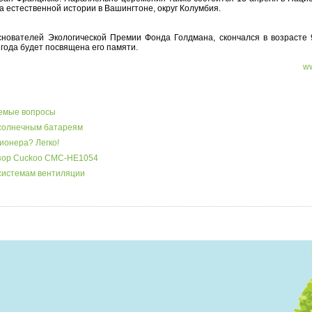
а естественной истории в Вашингтоне, округ Колумбия.
снователей Экологической Премии Фонда Голдмана, скончался в возрасте 9
 года будет посвящена его памяти.
ww
аемые вопросы
 солнечным батареям
ионера? Легко!
бзор Cuckoo CMC-HE1054
системам вентиляции