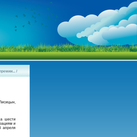
ремии...
/
Лисицын,
на шести
рациям и
3 апреля