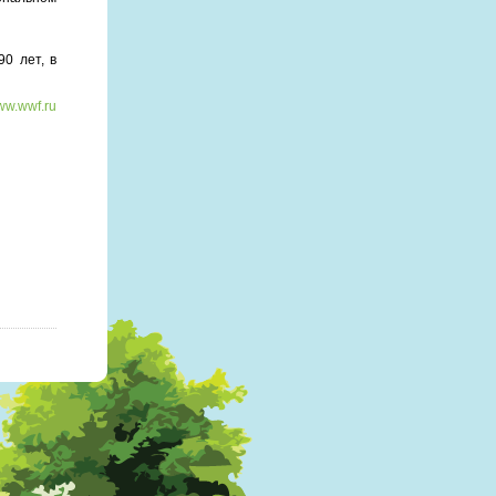
0 лет, в
w.wwf.ru