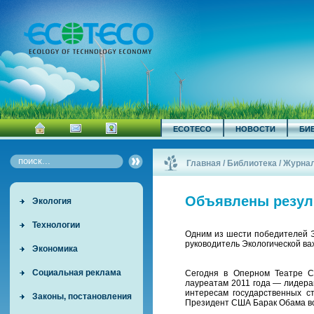
ECOTECO
НОВОСТИ
БИ
Главная
/
Библиотека
/
Журна
Объявлены резуль
Экология
Технологии
Одним из шести победителей Э
руководитель Экологической ва
Экономика
Социальная реклама
Сегодня в Оперном Театре С
лауреатам 2011 года — лидера
интересам государственных с
Законы, постановления
Президент США Барак Обама во