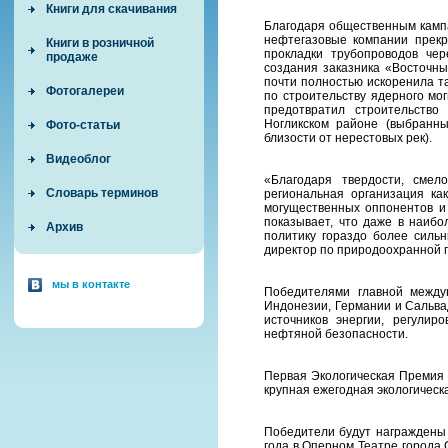
Книги для скачивания
Благодаря общественным кампа
нефтегазовые компании прекр
Книги в розничной
прокладки трубопроводов чер
продаже
создания заказника «Восточны
почти полностью искоренила т
Фотогалереи
по строительству ядерного мо
предотвратил строительств
Ногликском районе (выбранн
Фото-статьи
близости от нерестовых рек).
Видеоблог
«Благодаря твердости, смел
Словарь терминов
региональная организация ка
могущественных оппонентов и 
показывает, что даже в наиб
Архив
политику гораздо более сильн
директор по природоохранной п
мы в контакте
Победителями главной между
Индонезии, Германии и Сальвад
источников энергии, регули
нефтяной безопасности.
Первая Экологическая Премия 
крупная ежегодная экологичес
Победители будут награждены 
года в Оперном Театре города