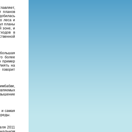
лавляет,
т планов
добилась
о леса и
ал планы
 зоне, и
тходов в
ственной
ебольшая
го более
о пример
лиять на
 говорит
имбабве,
новляемых
овышение
 и самая
среды.
еля 2011
ональном