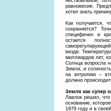
нестабильной, по
равновесие. Пред
хотел знать причину
Как получается, 
сохраняется? То
специфичен и кр
остается полн
саморегулирующей
везде. Температур
миллиардов лет, хо
Солнца возросла н
Земли, и соленост
на энтропию – вт
должно происходит
Земля как супер 
Лавлок решил, что
основание, которое
1979 году и в свое