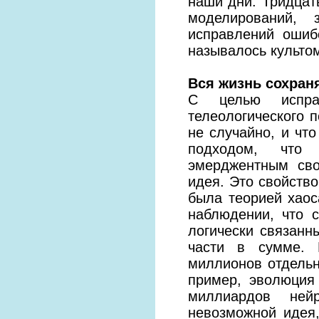
наши дни. Тридцат
моделирований, 
исправлений ошиб
называлось культом
Вся жизнь сохран
С целью испра
телеологического 
не случайно, и чт
подходом, что 
эмерджентным сво
идея. Это свойство
была теорией хаос
наблюдении, что 
логически связанн
части в сумме. 
миллионов отдель
пример, эволюция
миллиардов ней
невозможной идея