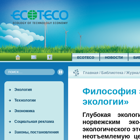
ECOTECO
НОВОСТИ
БИ
Главная
/
Библиотека
/
Журна
Философия э
Экология
экологии»
Технологии
Экономика
Глубокая эколо
норвежским эк
Социальная реклама
экологического эт
Законы, постановления
неотъемлемую це