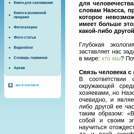
для человечества
Книги для скачивания
словам Наэсса, п
Книги в розничной
которое невозмо
продаже
имеет больше это
Фотогалереи
какой-либо другой
Фото-статьи
Глубокая эколог
Видеоблог
заставляет нас за
в мире:
кто мы
? По
Словарь терминов
Архив
Связь человека с
В соответствии
окружающей сред
мы в контакте
хозяевами, но Наэс
очевидно, и явля
либо другой ее ч
таким образом: «
собой и своим э
научиться отождес
да и всей экосф