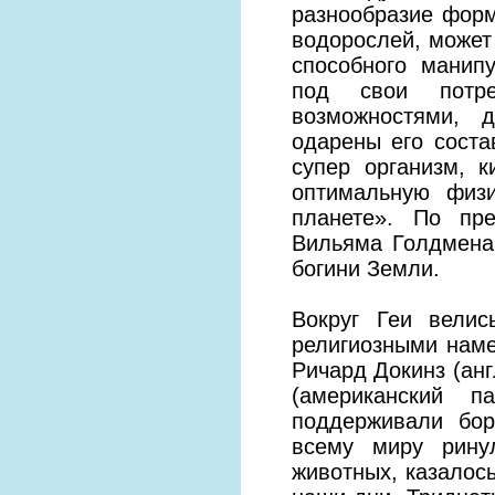
разнообразие форм
водорослей, может
способного манип
под свои потре
возможностями, 
одарены его сост
супер организм, к
оптимальную физ
планете». По пр
Вильяма Голдмена,
богини Земли.
Вокруг Геи вели
религиозными наме
Ричард Докинз (анг
(американский п
поддерживали бор
всему миру рину
животных, казалось