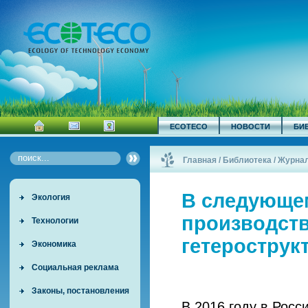
ECOTECO
НОВОСТИ
БИ
Главная
/
Библиотека
/
Журна
начнётся производство со...
/
В следующем
Экология
производств
Технологии
гетерострук
Экономика
Социальная реклама
Законы, постановления
В 2016 году в Росс