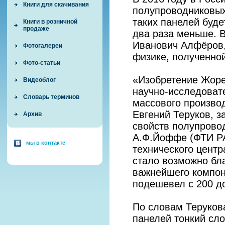
Книги для скачивания
полупроводниковых
таких панелей буде
Книги в розничной
продаже
два раза меньше. 
Иванович Алфёров,
Фотогалереи
физике, полученной
Фото-статьи
«Изобретение Жоре
Видеоблог
научно-исследовате
Словарь терминов
массового производ
Евгений Теруков, 
Архив
свойств полупровод
А.Ф.Йоффе (ФТИ РА
мы в контакте
технического центр
стало возможно бл
важнейшего компон
подешевел с 200 д
По словам Терукова
панелей тонкий сл