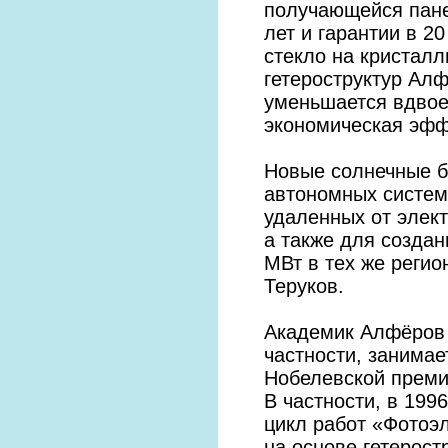
получающейся пане
лет и гарантии в 20
стекло на кристал
гетероструктур Алф
уменьшается вдвое,
экономическая эффе
Новые солнечные б
автономных систем
удаленных от элект
а также для создан
МВт в тех же регио
Теруков.
Академик Алфёров 
частности, занима
Нобелевской преми
В частности, в 199
цикл работ «Фотоэ
на основе гетерост